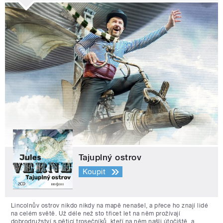
Tajuplný ostrov
Koupit
Lincolnův ostrov nikdo nikdy na mapě nenašel, a přece ho znají lidé
na celém světě. Už déle než sto třicet let na něm prožívají
dobrodružství s pěticí trosečníků, kteří na něm našli útočiště, a