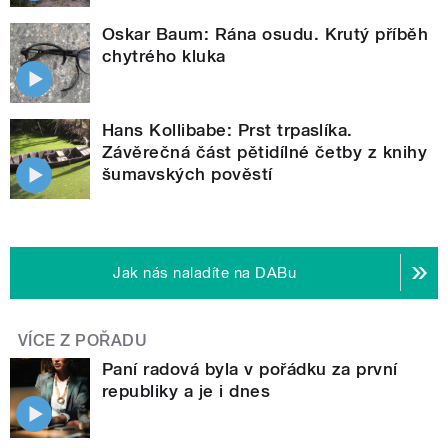
Oskar Baum: Rána osudu. Krutý příběh
chytrého kluka
Hans Kollibabe: Prst trpaslíka.
Závěrečná část pětidílné četby z knihy
šumavských pověstí
Jak nás naladíte na DABu
VÍCE Z POŘADU
Paní radová byla v pořádku za první
republiky a je i dnes