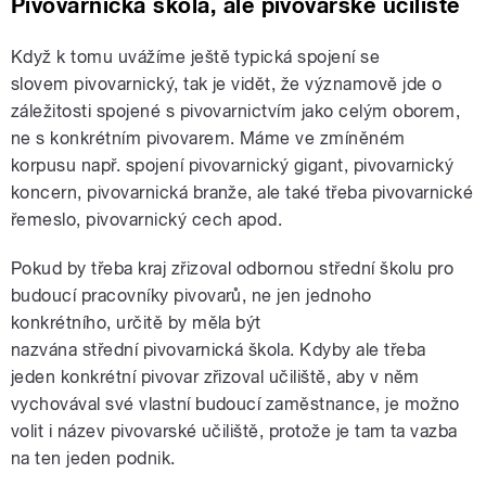
Pivovarnická škola, ale pivovarské učiliště
Když k tomu uvážíme ještě typická spojení se
slovem pivovarnický, tak je vidět, že významově jde o
záležitosti spojené s pivovarnictvím jako celým oborem,
ne s konkrétním pivovarem. Máme ve zmíněném
korpusu např. spojení pivovarnický gigant, pivovarnický
koncern, pivovarnická branže, ale také třeba pivovarnické
řemeslo, pivovarnický cech apod.
Pokud by třeba kraj zřizoval odbornou střední školu pro
budoucí pracovníky pivovarů, ne jen jednoho
konkrétního, určitě by měla být
nazvána střední pivovarnická škola. Kdyby ale třeba
jeden konkrétní pivovar zřizoval učiliště, aby v něm
vychovával své vlastní budoucí zaměstnance, je možno
volit i název pivovarské učiliště, protože je tam ta vazba
na ten jeden podnik.