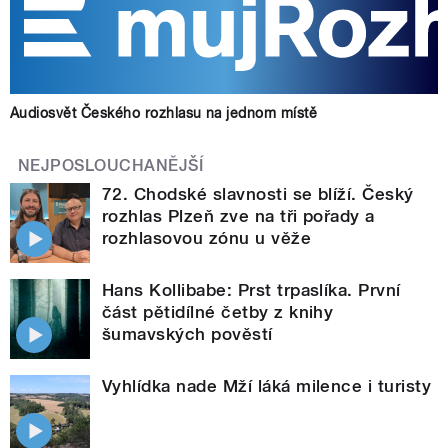
Audiosvět Českého rozhlasu na jednom místě
NEJPOSLOUCHANĚJŠÍ
72. Chodské slavnosti se blíží. Český
rozhlas Plzeň zve na tři pořady a
rozhlasovou zónu u věže
Hans Kollibabe: Prst trpaslíka. První
část pětidílné četby z knihy
šumavských pověstí
Vyhlídka nade Mží láká milence i turisty