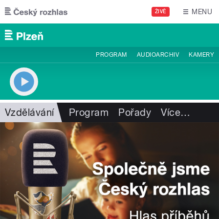
Přejít k hlavnímu obsahu
MENU
ŽIVĚ
PROGRAM
AUDIOARCHIV
KAMERY
Vzdělávání
Program
Pořady
Více
…