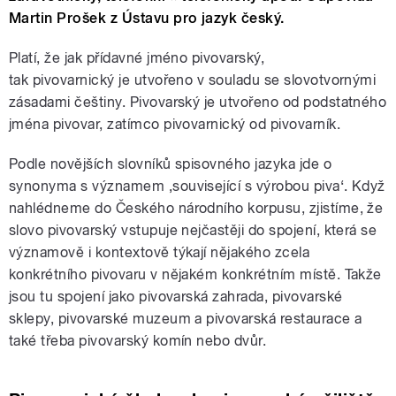
Martin Prošek z Ústavu pro jazyk český.
Platí, že jak přídavné jméno pivovarský,
tak pivovarnický je utvořeno v souladu se slovotvornými
zásadami češtiny. Pivovarský je utvořeno od podstatného
jména pivovar, zatímco pivovarnický od pivovarník.
Podle novějších slovníků spisovného jazyka jde o
synonyma s významem ‚související s výrobou piva‘. Když
nahlédneme do Českého národního korpusu, zjistíme, že
slovo pivovarský vstupuje nejčastěji do spojení, která se
významově i kontextově týkají nějakého zcela
konkrétního pivovaru v nějakém konkrétním místě. Takže
jsou tu spojení jako pivovarská zahrada, pivovarské
sklepy, pivovarské muzeum a pivovarská restaurace a
také třeba pivovarský komín nebo dvůr.