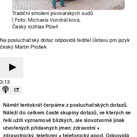
Tradiční smolení pivovarských sudů
| Foto:
Michaela Vondráčková
,
Český rozhlas Plzeň
Na posluchačský dotaz odpovídá ředitel Ústavu pro jazyk
český Martin Prošek
3:13
Námět tentokrát čerpáme z posluchačských dotazů.
Náleží do celkem časté skupiny dotazů, ve kterých se
řeší užití významově blízkých, ale slovotvorně jinak
utvořených přídavných jmen: zdravotní ×
zdravotnický, telefonní × telefonický apod. Odpovídá