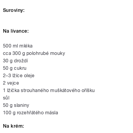
Suroviny:
Na lívance:
500 ml mléka
cca 300 g polohrubé mouky
30 g droždí
50 g cukru
2–3 lžíce oleje
2 vejce
1 lžička strouhaného muškátového oříšku
sůl
50 g slaniny
100 g rozehřátého másla
Na krém: