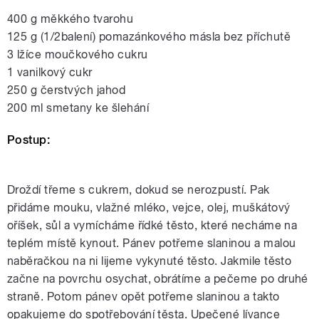
400 g měkkého tvarohu
125 g (1/2balení) pomazánkového másla bez příchutě
3 lžíce moučkového cukru
1 vanilkový cukr
250 g čerstvých jahod
200 ml smetany ke šlehání
Postup:
Droždí třeme s cukrem, dokud se nerozpustí. Pak
přidáme mouku, vlažné mléko, vejce, olej, muškátový
oříšek, sůl a vymícháme řídké těsto, které necháme na
teplém místě kynout. Pánev potřeme slaninou a malou
naběračkou na ni lijeme vykynuté těsto. Jakmile těsto
začne na povrchu osychat, obrátíme a pečeme po druhé
straně. Potom pánev opět potřeme slaninou a takto
opakujeme do spotřebování těsta. Upečené lívance