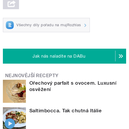
Všechny díly pořadu na mujRozhlas
Jak nás naladíte na DABu
NEJNOVĚJŠÍ RECEPTY
Ořechový parfait s ovocem. Luxusní
osvěžení
Saltimbocca. Tak chutná Itálie