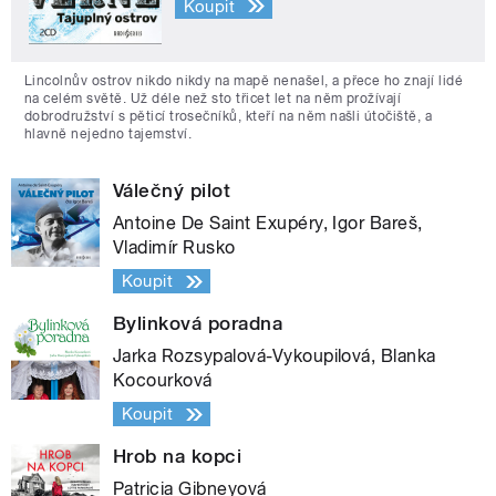
Koupit
Lincolnův ostrov nikdo nikdy na mapě nenašel, a přece ho znají lidé
na celém světě. Už déle než sto třicet let na něm prožívají
dobrodružství s pěticí trosečníků, kteří na něm našli útočiště, a
hlavně nejedno tajemství.
Válečný pilot
Antoine De Saint Exupéry, Igor Bareš,
Vladimír Rusko
Koupit
Bylinková poradna
Jarka Rozsypalová-Vykoupilová, Blanka
Kocourková
Koupit
Hrob na kopci
Patricia Gibneyová