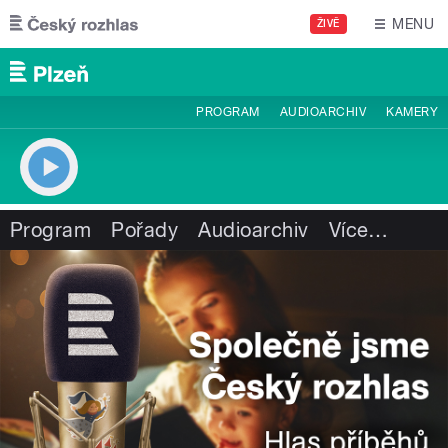
Přejít k hlavnímu obsahu
MENU
ŽIVĚ
PROGRAM
AUDIOARCHIV
KAMERY
Program
Pořady
Audioarchiv
Více
…