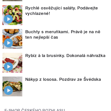
Rychlé osvěžující saláty. Podávejte
vychlazené!
Buchty s meruňkami. Právě je na ně
ten nejlepší čas
Rybíz à la brusinky. Dokonalá náhražka
Nákyp z lososa. Pozdrav ze Švédska
E-SHOP ČESKÉHO ROZHLASU