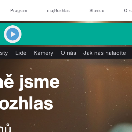
Program
mujRozhlas
Stanice
O r
isty
Lidé
Kamery
O nás
Jak nás naladíte