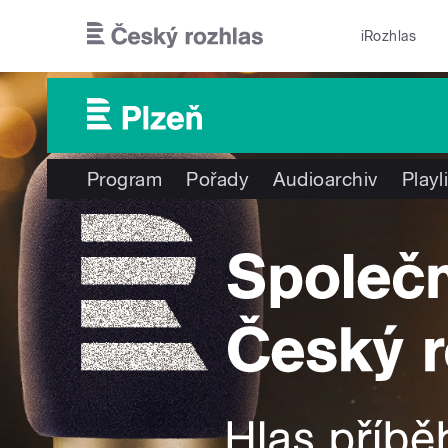
Přejít k hlavnímu obsahu
iRozhlas
Program
Pořady
Audioarchiv
Playl