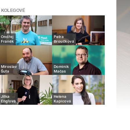
KOLEGOVÉ
Ondřej
Petra
Franěk
Broučková
Miroslav
Dominik
Šuta
Mačas
Jitka
Helena
Englová
Kapicová