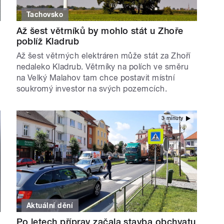
Tachovsko
Až šest větrníků by mohlo stát u Zhoře
poblíž Kladrub
Až šest větrných elektráren může stát za Zhoří
nedaleko Kladrub. Větrníky na polích ve směru
na Velký Malahov tam chce postavit místní
soukromý investor na svých pozemcích.
3 minuty
Aktuální dění
Po letech příprav začala stavba obchvatu