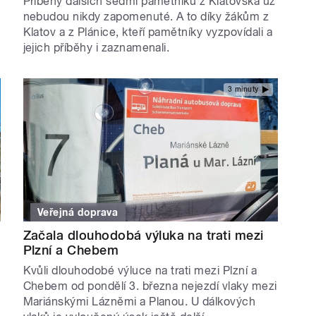
Příběhy dalších sedmi pamětníků z Klatovska už
nebudou nikdy zapomenuté. A to díky žákům z
Klatov a z Plánice, kteří pamětníky vyzpovídali a
jejich příběhy i zaznamenali.
3 minuty
Veřejná doprava
Začala dlouhodobá výluka na trati mezi
Plzní a Chebem
Kvůli dlouhodobé výluce na trati mezi Plzní a
Chebem od pondělí 3. března nejezdí vlaky mezi
Mariánskými Lázněmi a Planou. U dálkových