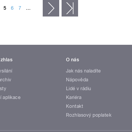
5
6
7
…
následující ›
poslední »
zhlas
O nás
ysílání
Jak nás naladíte
rchiv
Nápověda
sty
Lidé v rádiu
í aplikace
Kariéra
Kontakt
Rozhlasový poplatek