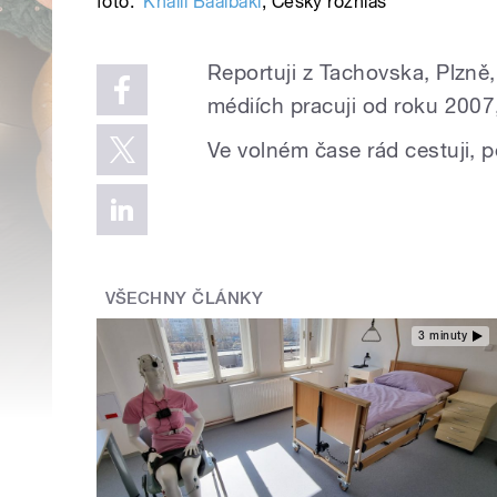
foto:
Khalil Baalbaki
,
Český rozhlas
Reportuji z Tachovska, Plzně,
médiích pracuji od roku 2007
Ve volném čase rád cestuji, pě
VŠECHNY ČLÁNKY
3 minuty