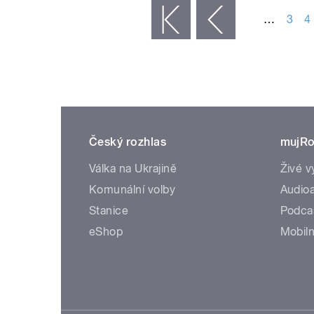
…
3
4
« první
‹ předchozí
Český rozhlas
mujRo
Válka na Ukrajině
Živé v
Komunální volby
Audioa
Stanice
Podca
eShop
Mobiln