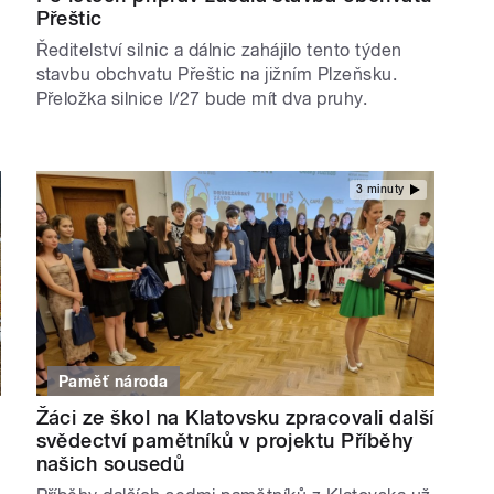
Přeštic
Ředitelství silnic a dálnic zahájilo tento týden
stavbu obchvatu Přeštic na jižním Plzeňsku.
Přeložka silnice I/27 bude mít dva pruhy.
3 minuty
Paměť národa
Žáci ze škol na Klatovsku zpracovali další
svědectví pamětníků v projektu Příběhy
našich sousedů