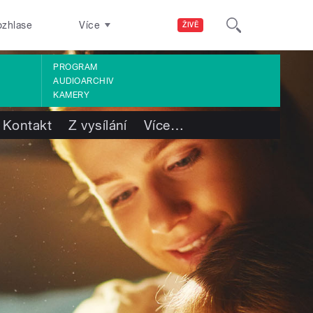
ozhlase
Více
ŽIVĚ
PROGRAM
AUDIOARCHIV
KAMERY
Kontakt
Z vysílání
Více
…