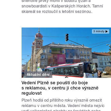
sněhové prvky mohli v sobotu lyžaři a
snowboardisti v Kašperských Horách. Tamní
skiareál se rozloučil s letošní sezónou.
3 minuty
Aktuální dění
Vedení Plzně se pouští do boje
s reklamou, v centru ji chce výrazně
regulovat
Plzeň hodlá od příštího roku výrazně omezit
reklamu v centru města. Vedení města nejvíc