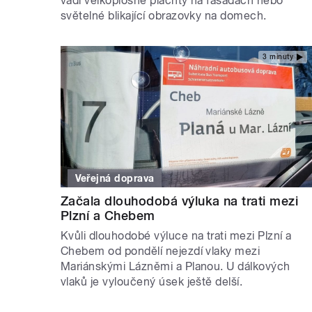
vadí velkoplošné plachty na fasádách nebo
světelné blikající obrazovky na domech.
3 minuty
Veřejná doprava
Začala dlouhodobá výluka na trati mezi
Plzní a Chebem
Kvůli dlouhodobé výluce na trati mezi Plzní a
Chebem od pondělí nejezdí vlaky mezi
Mariánskými Lázněmi a Planou. U dálkových
vlaků je vyloučený úsek ještě delší.
STRÁNKY