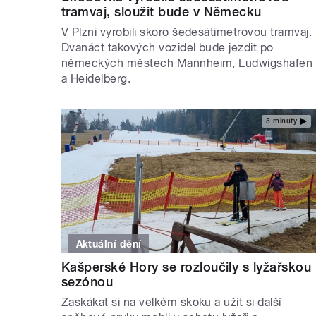
tramvaj, sloužit bude v Německu
V Plzni vyrobili skoro šedesátimetrovou tramvaj.
Dvanáct takových vozidel bude jezdit po
německých městech Mannheim, Ludwigshafen
a Heidelberg.
3 minuty
Aktuální dění
Kašperské Hory se rozloučily s lyžařskou
sezónou
Zaskákat si na velkém skoku a užít si další