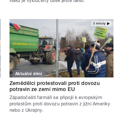
vlaků je vyloučený úsek ještě delší.
3 minuty
Aktuální dění
Zemědělci protestovali proti dovozu
potravin ze zemí mimo EU
Západočeští farmáři se připojli k evropským
protestům proti dovozu potravin z jižní Ameriky
nebo z Ukrajiny.