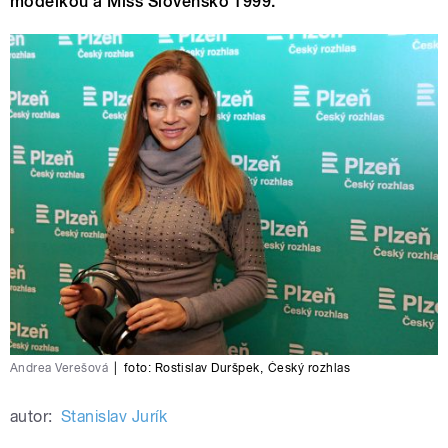
modelkou a Miss Slovensko 1999.
Andrea Verešová
|
foto:
Rostislav Duršpek
,
Český rozhlas
autor:
Stanislav Jurík