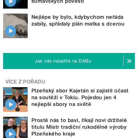
šumavských pověstí
Nejlépe by bylo, kdybychom neřáda
zabily, spřádaly plán matka s dcerou
Jak nás naladíte na DABu
VÍCE Z POŘADU
Plzeňský sbor Kajetán si zajistil účast
na soutěži v Tokiu. Pojedou jen 4
nejlepší sbory na světě
Prostě nás to baví, říkají noví držitelé
titulu Mistr tradiční rukodělné výroby
Plzeňského kraje