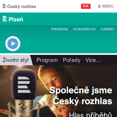
Přejít k hlavnímu obsahu
MENU
ŽIVĚ
PROGRAM
AUDIOARCHIV
KAMERY
Životní styl
Program
Pořady
Více
…