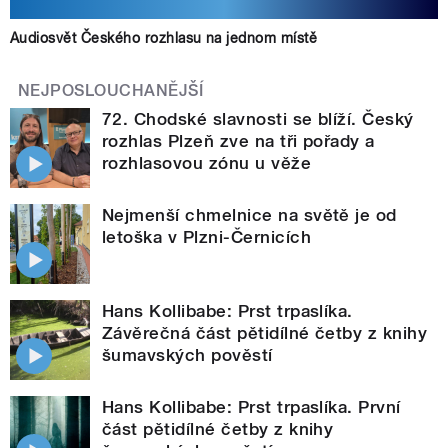
Audiosvět Českého rozhlasu na jednom místě
NEJPOSLOUCHANĚJŠÍ
72. Chodské slavnosti se blíží. Český
rozhlas Plzeň zve na tři pořady a
rozhlasovou zónu u věže
Nejmenší chmelnice na světě je od
letoška v Plzni-Černicích
Hans Kollibabe: Prst trpaslíka.
Závěrečná část pětidílné četby z knihy
šumavských pověstí
Hans Kollibabe: Prst trpaslíka. První
část pětidílné četby z knihy