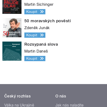
Martin Sichinger
Koupit
50 moravských pověstí
Zdeněk Junák
Koupit
Rozsypaná slova
Martin Daneš
Koupit
Český rozhlas
O nás
Válka na Ukrajině
Jak nás naladíte