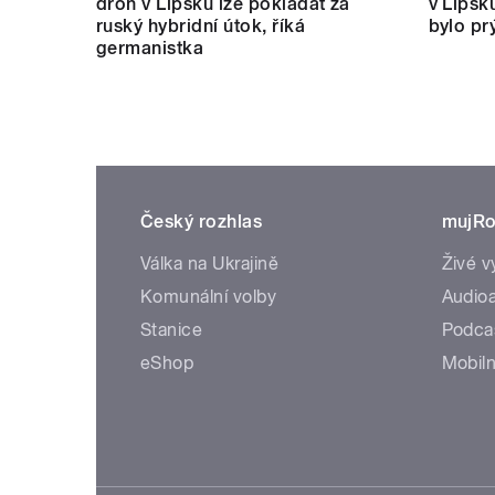
dron v Lipsku lze pokládat za
v Lipsk
ruský hybridní útok, říká
bylo pr
germanistka
Český rozhlas
mujRo
Válka na Ukrajině
Živé v
Komunální volby
Audioa
Stanice
Podca
eShop
Mobiln