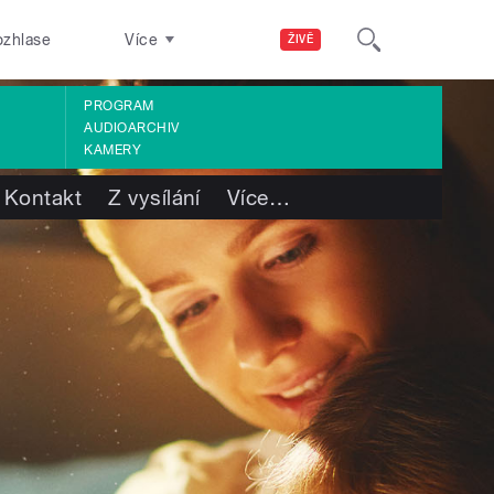
ozhlase
Více
ŽIVĚ
PROGRAM
AUDIOARCHIV
KAMERY
Kontakt
Z vysílání
Více
…