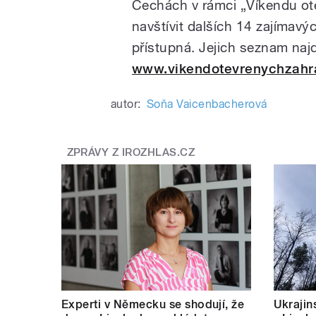
Čechách v rámci „Víkendu ot
navštívit dalších 14 zajímavý
přístupná. Jejich seznam naj
www.vikendotevrenychzahr
autor:
Soňa Vaicenbacherová
ZPRÁVY Z IROZHLAS.CZ
Experti v Německu se shodují, že
Ukrajins