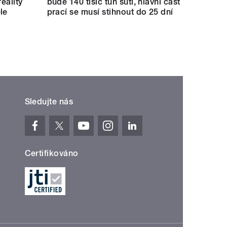
eality
bude 140 tisíc tun suti, hlavní část
le
prací se musí stihnout do 25 dní
Sledujte nás
Certifikováno