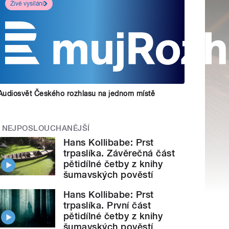
Živé vysílání
Audiosvět Českého rozhlasu na jednom místě
NEJPOSLOUCHANĚJŠÍ
Hans Kollibabe: Prst
trpaslíka. Závěrečná část
pětidílné četby z knihy
šumavských pověstí
Hans Kollibabe: Prst
trpaslíka. První část
pětidílné četby z knihy
šumavských pověstí