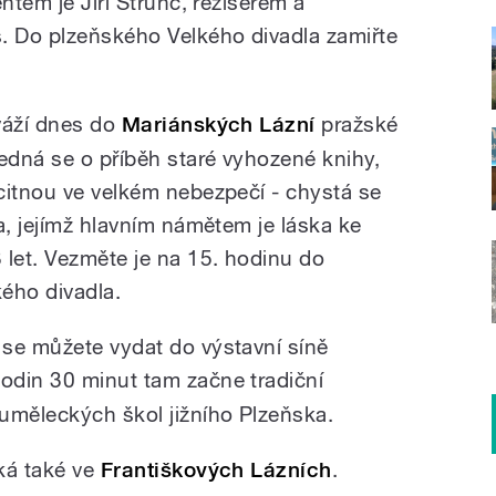
ntem je Jiří Štrunc, režisérem a
 Do plzeňského Velkého divadla zamiřte
váží dnes do
Mariánských Lázní
pražské
dná se o příběh staré vyhozené knihy,
citnou ve velkém nebezpečí - chystá se
a, jejímž hlavním námětem je láska ke
 let. Vezměte je na 15. hodinu do
ého divadla.
se můžete vydat do výstavní síně
hodin 30 minut tam začne tradiční
uměleckých škol jižního Plzeňska.
ká také ve
Františkových Lázních
.