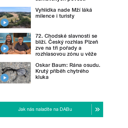
Vyhlídka nade Mží láká
milence i turisty
72. Chodské slavnosti se
blíží. Český rozhlas Plzeň
zve na tři pořady a
rozhlasovou zónu u věže
Oskar Baum: Rána osudu.
Krutý příběh chytrého
kluka
Jak nás naladíte na DABu