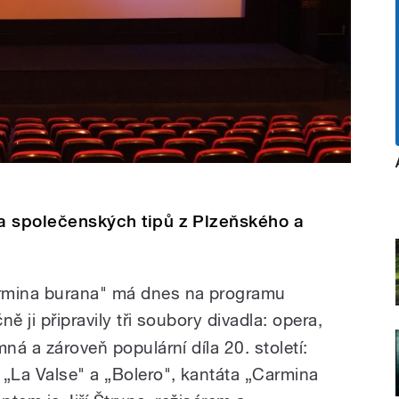
 a společenských tipů z Plzeňského a
armina burana" má dnes na programu
ě ji připravily tři soubory divadla: opera,
ná a zároveň populární díla 20. století:
 „La Valse" a „Bolero", kantáta „Carmina