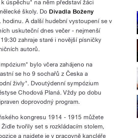
 k úspěchu" na něm představí žáci
umělecké školy. Do
Divadla Boženy
. hodinu. A další hudební vystoupení se v
ních uskuteční dnes večer - nejmenší
9:30 zahraje staré i novější písničky
ičních autorů.
sympózium" bylo včera zahájeno na
častní se ho 9 sochařů z Česka a
odní živly". Dvoutýdenní sympózium
 městyse Chodová Planá. Vždy po dobu
řipraven doprovodný program.
ídeňského kongresu 1914 - 1915 můžete
Židle tvořily set s rozkládacím stolem,
pozice a najdete je v pracovně kancléře