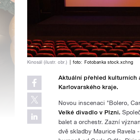
Kinosál (ilustr. obr.)
|
foto:
Fotobanka stock.xchng
Aktuální přehled kulturních
Karlovarského kraje.
Novou inscenaci "Bolero, C
Velké divadlo v Plzni.
Společn
balet a orchestr. Zazní význam
dvě skladby Maurice Ravela -