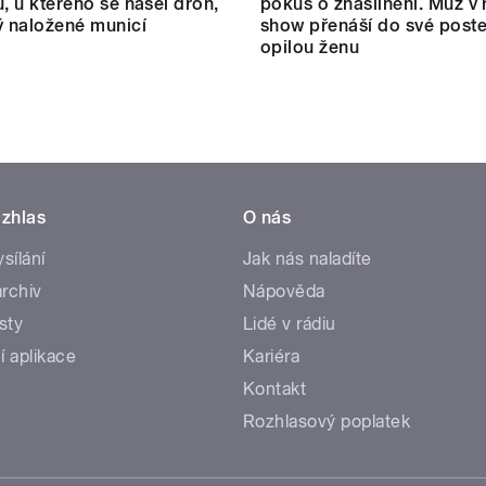
u, u kterého se našel dron,
pokus o znásilnění. Muž v r
ý naložené municí
show přenáší do své poste
opilou ženu
zhlas
O nás
ysílání
Jak nás naladíte
rchiv
Nápověda
sty
Lidé v rádiu
í aplikace
Kariéra
Kontakt
Rozhlasový poplatek