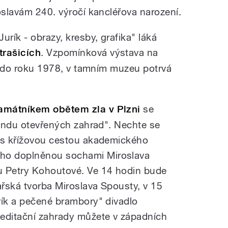
oslavám 240. výročí kancléřova narození.
urík - obrazy, kresby, grafika" láká
trašicích
. Vzpomínková výstava na
il do roku 1978, v tamním muzeu potrvá
amátníkem obětem zla v Plzni
se
kendu otevřených zahrad". Nechte se
u s křížovou cestou akademického
ho doplněnou sochami Miroslava
u Petry Kohoutové. Ve 14 hodin bude
řská tvorba Miroslava Spousty, v 15
vík a pečené brambory" divadlo
ditační zahrady můžete v západních