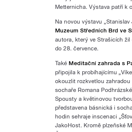
Metternicha. Výstava patří k 
Na novou výstavu „Stanislav J
Muzeum Středních Brd ve S
autora, který ve Strašicích ž
do 28. července.
Také
Meditační zahrada s P
připojila k probíhajícímu „Ví
okouzlit rozkvetlou zahrado
sochaře Romana Podhrázské
Spousty a květinovou tvorbo
představena básnická i socha
hodin sehraje inscenaci „Šťo
JakoHost. Kromě plzeňské Me