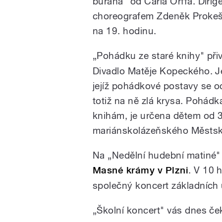
burana" od Carla Orffa. Dirige
choreografem Zdeněk Prokeš.
na 19. hodinu.
„Pohádku ze staré knihy" při
Divadlo Matěje Kopeckého. Je
jejíž pohádkové postavy se o
totiž na ně zlá krysa. Pohádk
knihám, je určena dětem od 3
mariánskolázeňského Městsk
Na „Nedělní hudební matiné" 
Masné krámy v Plzni
. V 10 
společný koncert základních 
„Školní koncert" vás dnes če