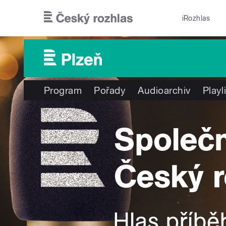
Přejít k hlavnímu obsahu
iRozhlas
Program
Pořady
Audioarchiv
Playl