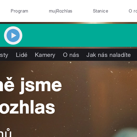
Program
mujRozhlas
Stanice
O r
isty
Lidé
Kamery
O nás
Jak nás naladíte