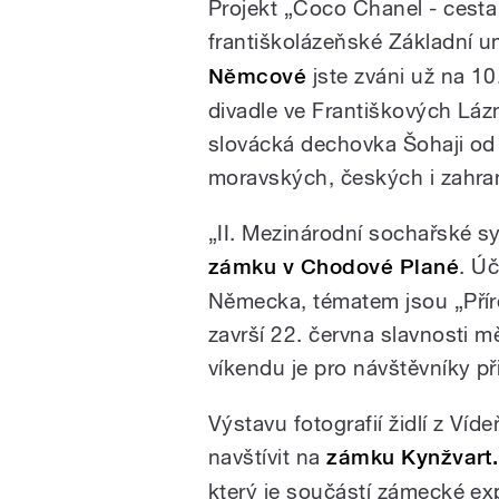
Projekt „Coco Chanel - cesta
františkolázeňské Základní 
Němcové
jste zváni už na 10
divadle ve Františkových Láz
slovácká dechovka Šohaji od 1
moravských, českých i zahran
„II. Mezinárodní sochařské 
zámku v Chodové Plané
. Ú
Německa, tématem jsou „Přír
završí 22. června slavnosti
víkendu je pro návštěvníky p
Výstavu fotografií židlí z V
navštívit na
zámku Kynžvart.
který je součástí zámecké ex