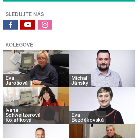
SLEDUJTE NÁS
KOLEGOVÉ
Eva
Michal
Jarošová
Jánský
Ivana
Schweitzerová
Eva
Kolaříková
Bezděkovská