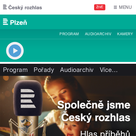
Přejít k hlavnímu obsahu
MENU
ŽIVĚ
PROGRAM
AUDIOARCHIV
KAMERY
Program
Pořady
Audioarchiv
Více
…