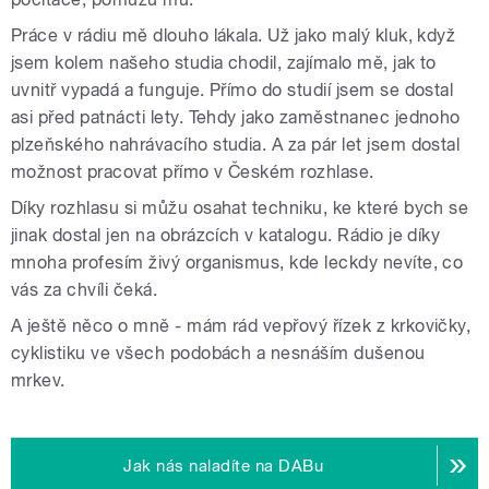
Práce v rádiu mě dlouho lákala. Už jako malý kluk, když
jsem kolem našeho studia chodil, zajímalo mě, jak to
uvnitř vypadá a funguje. Přímo do studií jsem se dostal
asi před patnácti lety. Tehdy jako zaměstnanec jednoho
plzeňského nahrávacího studia. A za pár let jsem dostal
možnost pracovat přímo v Českém rozhlase.
Díky rozhlasu si můžu osahat techniku, ke které bych se
jinak dostal jen na obrázcích v katalogu. Rádio je díky
mnoha profesím živý organismus, kde leckdy nevíte, co
vás za chvíli čeká.
A ještě něco o mně - mám rád vepřový řízek z krkovičky,
cyklistiku ve všech podobách a nesnáším dušenou
mrkev.
Jak nás naladíte na DABu