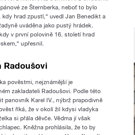
u pánové ze Šternberka, neboť to bylo
, kdy hrad zpustl,“ uvedl Jan Benedikt a
 Radyně uváděna jako pustý hrádek.
dy v první polovině 16. století hrad
eskem,“ upřesnil.
m Radoušovi
ka pověstmi, nejznámější je
ném zakladateli Radoušovi. Podle této
t panovník Karel IV., nýbrž prapodivně
věst říká, že v okolí žil kdysi vladyka
elka si přála děvče. Vědma jí však
 chlapec. Kněžna prohlásila, že to by