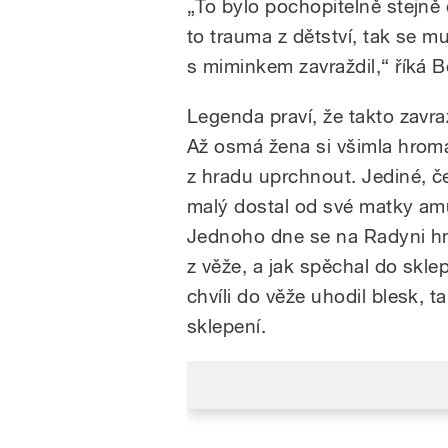
„To bylo pochopitelně stejně 
to trauma z dětství, tak se mu
s miminkem zavraždil,“ říká B
Legenda praví, že takto zavr
Až osmá žena si všimla hromad
z hradu uprchnout. Jediné, č
malý dostal od své matky amul
Jednoho dne se na Radyni hna
z věže, a jak spěchal do sklep
chvíli do věže uhodil blesk, t
sklepení.