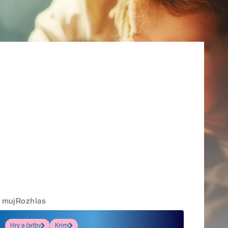
mujRozhlas
Hry a četby
Krimi