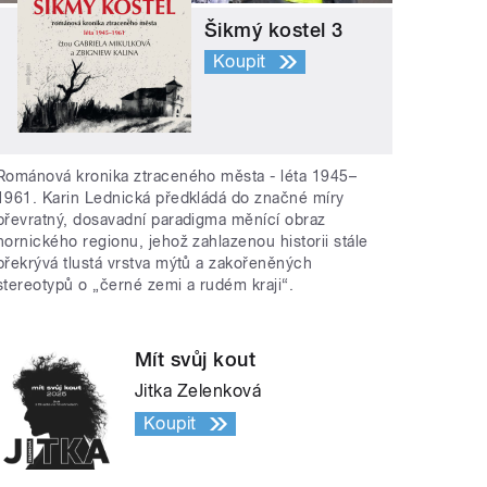
Šikmý kostel 3
Koupit
Románová kronika ztraceného města - léta 1945–
1961. Karin Lednická předkládá do značné míry
převratný, dosavadní paradigma měnící obraz
hornického regionu, jehož zahlazenou historii stále
překrývá tlustá vrstva mýtů a zakořeněných
stereotypů o „černé zemi a rudém kraji“.
Mít svůj kout
Jitka Zelenková
Koupit