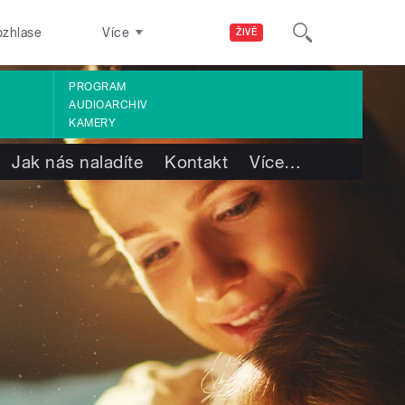
ozhlase
Více
ŽIVĚ
PROGRAM
AUDIOARCHIV
KAMERY
Jak nás naladíte
Kontakt
Více
…