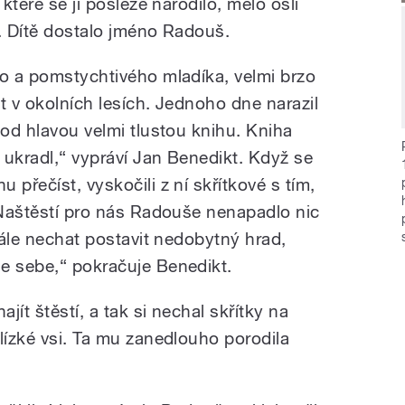
 které se jí posléze narodilo, mělo oslí
u. Dítě dostalo jméno Radouš.
ho a pomstychtivého mladíka, velmi brzo
t v okolních lesích. Jednoho dne narazil
pod hlavou velmi tlustou knihu. Kniha
 ukradl,“ vypráví Jan Benedikt. Když se
 přečíst, vyskočili z ní skřítkové s tím,
 „Naštěstí pro nás Radouše nenapadlo nic
skále nechat postavit nedobytný hrad,
e sebe,“ pokračuje Benedikt.
ít štěstí, a tak si nechal skřítky na
lízké vsi. Ta mu zanedlouho porodila