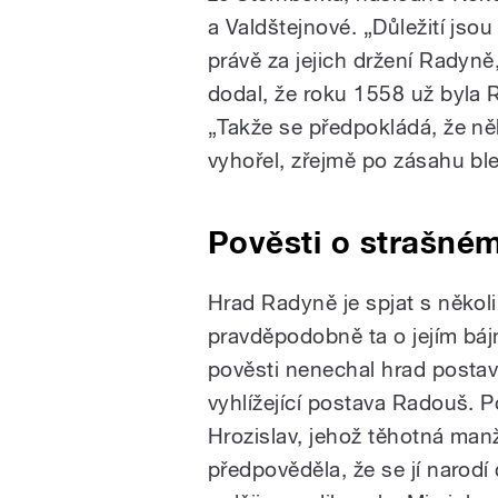
a Valdštejnové. „Důležití jso
právě za jejich držení Radyně
dodal, že roku 1558 už byla
„Takže se předpokládá, že něk
vyhořel, zřejmě po zásahu bl
Pověsti o strašné
Hrad Radyně je spjat s několi
pravděpodobně ta o jejím báj
pověsti nenechal hrad postavi
vyhlížející postava Radouš. Po
Hrozislav, jehož těhotná manž
předpověděla, že se jí narodí