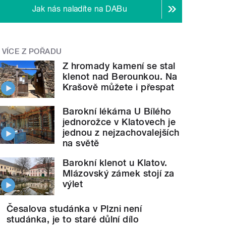
Jak nás naladíte na DABu
VÍCE Z POŘADU
Z hromady kamení se stal
klenot nad Berounkou. Na
Krašově můžete i přespat
Barokní lékárna U Bílého
jednorožce v Klatovech je
jednou z nejzachovalejších
na světě
Barokní klenot u Klatov.
Mlázovský zámek stojí za
výlet
Česalova studánka v Plzni není
studánka, je to staré důlní dílo