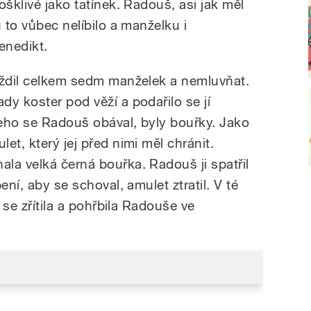
ošklivé jako tatínek. Radouš, asi jak měl
 to vůbec nelíbilo a manželku i
enedikt.
aždil celkem sedm manželek a nemluvňat.
y koster pod věží a podařilo se jí
eho se Radouš obával, byly bouřky. Jako
et, který jej před nimi měl chránit.
la velká černá bouřka. Radouš ji spatřil
ení, aby se schoval, amulet ztratil. V té
a se zřítila a pohřbila Radouše ve