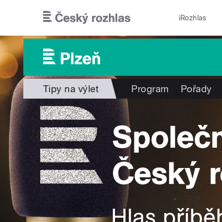
Přejít k hlavnímu obsahu
iRozhlas
Tipy na výlet
Program
Pořady