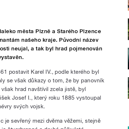
aleko města Plzně a Starého Plzence
inantám našeho kraje. Původní název
osti neujal, a tak byl hrad pojmenován
vystavěn.
1 postavit Karel IV., podle kterého byl
y se však důkazy o tom, že by panovník
však hrad navštívil zcela jistě, byl
išek Josef I., který roku 1885 vystoupal
évry svých vojsk.
lác je sevřený mezi dvěma věžemi, stejně