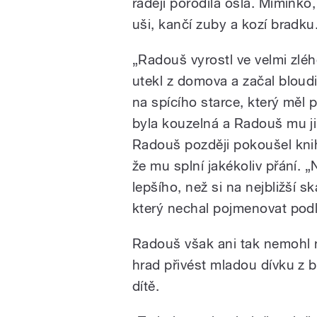
raději porodila osla. Miminko,
uši, kančí zuby a kozí bradk
„
Radouš vyrostl ve velmi zlé
utekl z domova a začal bloudi
na spícího starce, který měl 
byla kouzelná a Radouš mu ji
Radouš později pokoušel knihu
že mu splní jakékoliv přání.
lepšího, než si na nejbližší 
který nechal pojmenovat podl
Radouš však ani tak nemohl naj
hrad přivést mladou dívku z b
dítě.