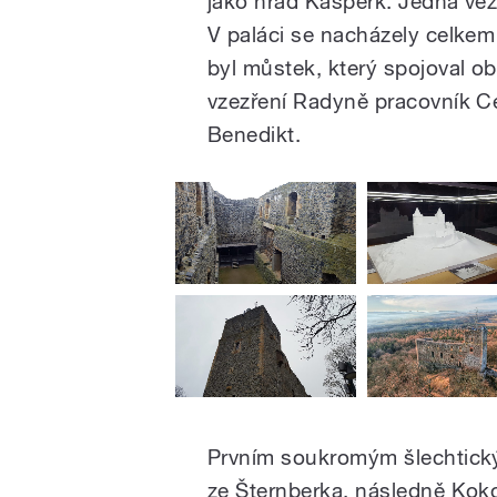
jako hrad Kašperk. Jedna věž 
V paláci se nacházely celkem 
byl můstek, který spojoval ob
vzezření Radyně pracovník Ce
Benedikt.
Prvním soukromým šlechtickým
ze Šternberka, následně Kok