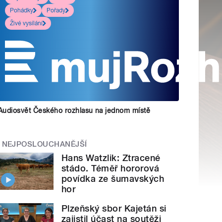
Pohádky
Pořady
Živé vysílání
Audiosvět Českého rozhlasu na jednom místě
NEJPOSLOUCHANĚJŠÍ
Hans Watzlik: Ztracené
stádo. Téměř hororová
povídka ze šumavských
hor
Plzeňský sbor Kajetán si
zajistil účast na soutěži