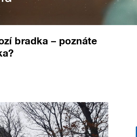
kozí bradka – poznáte
ka?