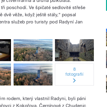
je čtverhranná a druhá půlkulatá.
tři poschodí. Ve špičaté sedlovité střeše
ě dvě věže, když ještě stály,“ popsal
ntra služeb pro turisty pod Radyní Jan
8
fotografií
 rodem, který vlastnil Radyni, byli páni
ořovci z Kokořova, Černínové z Chudenic