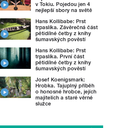
v Tokiu. Pojedou jen 4
nejlepší sbory na světě
Hans Kollibabe: Prst
trpaslíka. Závěrečná část
pětidílné četby z knihy
šumavských pověstí
Hans Kollibabe: Prst
trpaslíka. První část
pětidílné četby z knihy
šumavských pověstí
Josef Koenigsmark:
Hrobka. Tajuplný příběh
o honosné hrobce, jejích
majitelích a staré věrné
služce