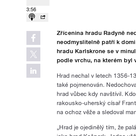
3:56
Zřícenina hradu Radyně ned
neodmyslitelně patří k dom
hradu Karlskrone se v minul
podle vrchu, na kterém byl 
Hrad nechal v letech 1356-136
také pojmenován. Nedochoval
hrad vůbec kdy navštívil. Kdo 
rakousko-uherský císař Frant
na ochoz věže a sledoval man
„Hrad je ojedinělý tím, že pa