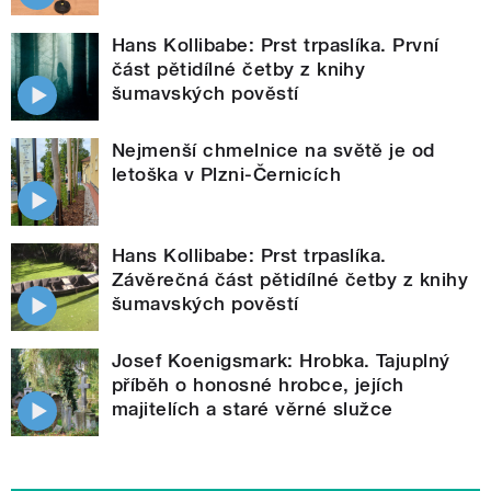
Hans Kollibabe: Prst trpaslíka. První
část pětidílné četby z knihy
šumavských pověstí
Nejmenší chmelnice na světě je od
letoška v Plzni-Černicích
Hans Kollibabe: Prst trpaslíka.
Závěrečná část pětidílné četby z knihy
šumavských pověstí
Josef Koenigsmark: Hrobka. Tajuplný
příběh o honosné hrobce, jejích
majitelích a staré věrné služce