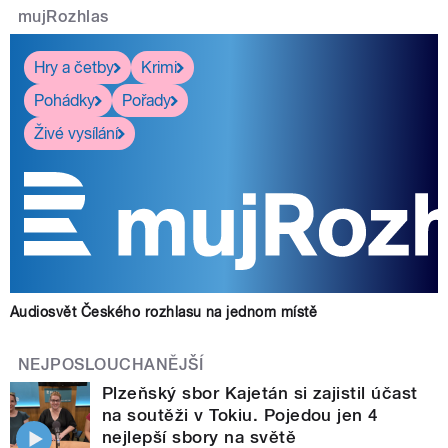
mujRozhlas
Hry a četby
Krimi
Pohádky
Pořady
Živé vysílání
Audiosvět Českého rozhlasu na jednom místě
NEJPOSLOUCHANĚJŠÍ
Plzeňský sbor Kajetán si zajistil účast
na soutěži v Tokiu. Pojedou jen 4
nejlepší sbory na světě