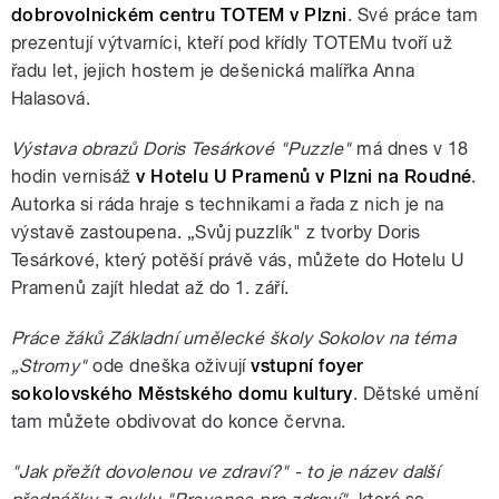
dobrovolnickém centru TOTEM v Plzni
. Své práce tam
prezentují výtvarníci, kteří pod křídly TOTEMu tvoří už
řadu let, jejich hostem je dešenická malířka Anna
Halasová.
Výstava obrazů Doris Tesárkové "Puzzle"
má dnes v 18
hodin vernisáž
v Hotelu U Pramenů v Plzni na Roudné
.
Autorka si ráda hraje s technikami a řada z nich je na
výstavě zastoupena. „Svůj puzzlík" z tvorby Doris
Tesárkové, který potěší právě vás, můžete do Hotelu U
Pramenů zajít hledat až do 1. září.
Práce žáků Základní umělecké školy Sokolov na téma
„Stromy"
ode dneška oživují
vstupní foyer
sokolovského Městského domu kultury
. Dětské umění
tam můžete obdivovat do konce června.
"Jak přežít dovolenou ve zdraví?" - to je název další