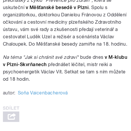
přednášky z cyklu "Prevence pro zdraví",
která se
uskuteční
v Měšťanské besedě v Plzni
. Spolu s
organizátorkou, doktorkou Danielou Fránovou z Oddělení
očkování a cestovní medicíny plzeňského Zdravotního
ústavu, vám své rady a zkušenosti předají veterinář a
cestovatel Luděk Uzel a režisér a scénárista Václav
Chaloupek. Do Měšťanské besedy zamiřte na 18. hodinu.
Na téma "Jak si chránit své zdraví"
bude dnes
v M-klubu
v Plzni-Skvrňanech
přednášet léčitel, mistr reiki a
psychoenergetik Václav Vít. Setkat se tam s ním můžete
od 18 hodin.
autor:
Soňa Vaicenbacherová