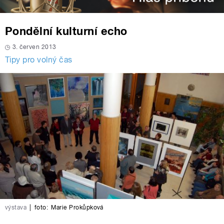
Pondělní kulturní echo
3. červen 2013
Tipy pro volný čas
výstava
|
foto:
Marie Prokůpková