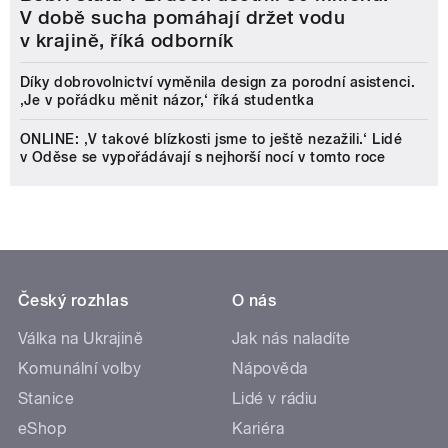
V době sucha pomáhají držet vodu
v krajině, říká odborník
Díky dobrovolnictví vyměnila design za porodní asistenci.
‚Je v pořádku měnit názor,‘ říká studentka
ONLINE: ‚V takové blízkosti jsme to ještě nezažili.‘ Lidé
v Oděse se vypořádávají s nejhorší nocí v tomto roce
Český rozhlas
O nás
Válka na Ukrajině
Jak nás naladíte
Komunální volby
Nápověda
Stanice
Lidé v rádiu
eShop
Kariéra