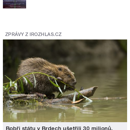
ZPRÁVY Z IROZHLAS.CZ
Bobři státu v Brdech ušetřili 30 milionů.