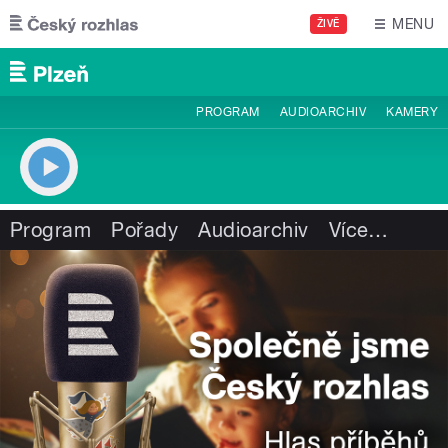
Přejít k hlavnímu obsahu
MENU
ŽIVĚ
PROGRAM
AUDIOARCHIV
KAMERY
Program
Pořady
Audioarchiv
Více
…