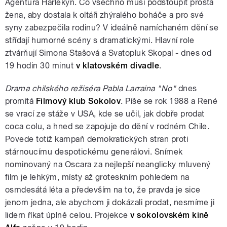
Agentura Harlekýn. Co všechno musí podstoupit prostá
žena, aby dostala k oltáři zhýralého boháče a pro své
syny zabezpečila rodinu? V ideálně namíchaném dění se
střídají humorné scény s dramatickými. Hlavní role
ztvárňují Simona Stašová a Svatopluk Skopal - dnes od
19 hodin 30 minut
v klatovském divadle
.
Drama chilského režiséra Pabla Larraina "No"
dnes
promítá
Filmový klub Sokolov
. Píše se rok 1988 a René
se vrací ze stáže v USA, kde se učil, jak dobře prodat
coca colu, a hned se zapojuje do dění v rodném Chile.
Povede totiž kampaň demokratických stran proti
stárnoucímu despotickému generálovi. Snímek
nominovaný na Oscara za nejlepší neanglicky mluvený
film je lehkým, místy až groteskním pohledem na
osmdesátá léta a především na to, že pravda je sice
jenom jedna, ale abychom ji dokázali prodat, nesmíme ji
lidem říkat úplně celou. Projekce
v sokolovském kině