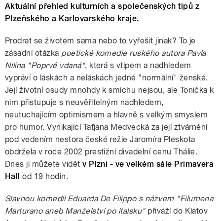
Aktuální přehled kulturních a společenských tipů z
Plzeňského a Karlovarského kraje.
Prodrat se životem sama nebo to vyřešit jinak? To je
zásadní otázka
poetické komedie ruského autora Pavla
Nilina "Poprvé vdaná"
, která s vtipem a nadhledem
vypráví o láskách a neláskách jedné "normální" ženské.
Její životní osudy mnohdy k smíchu nejsou, ale Tonička k
nim přistupuje s neuvěřitelným nadhledem,
neutuchajícím optimismem a hlavně s velkým smyslem
pro humor. Vynikající Taťjana Medvecká za její ztvárnění
pod vedením nestora české režie Jaromíra Pleskota
obdržela v roce 2002 prestižní divadelní cenu Thálie.
Dnes ji můžete vidět
v Plzni - ve velkém sále Primavera
Hall
od 19 hodin.
Slavnou komedii Eduarda De Filippo s názvem "Filumena
Marturano aneb Manželství po italsku"
přiváží do Klatov