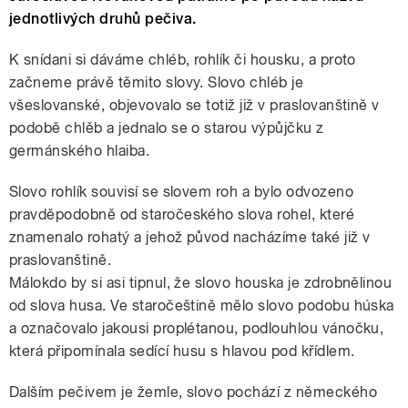
jednotlivých druhů pečiva.
K snídani si dáváme chléb, rohlík či housku, a proto
začneme právě těmito slovy. Slovo chléb je
všeslovanské, objevovalo se totiž již v praslovanštině v
podobě chlěb a jednalo se o starou výpůjčku z
germánského hlaiba.
Slovo rohlík souvisí se slovem roh a bylo odvozeno
pravděpodobně od staročeského slova rohel, které
znamenalo rohatý a jehož původ nacházíme také již v
praslovanštině.
Málokdo by si asi tipnul, že slovo houska je zdrobnělinou
od slova husa. Ve staročeštině mělo slovo podobu húska
a označovalo jakousi proplétanou, podlouhlou vánočku,
která připomínala sedící husu s hlavou pod křídlem.
Dalším pečivem je žemle, slovo pochází z německého