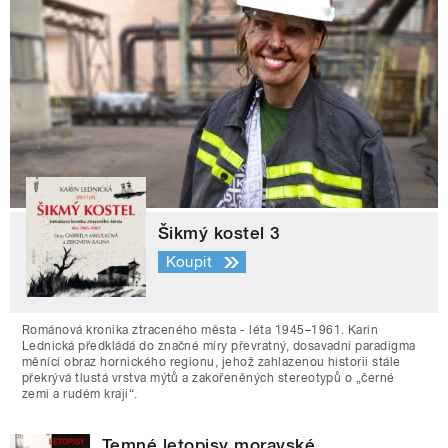
Šikmý kostel 3
Koupit
Románová kronika ztraceného města - léta 1945–1961. Karin
Lednická předkládá do značné míry převratný, dosavadní paradigma
měnící obraz hornického regionu, jehož zahlazenou historii stále
překrývá tlustá vrstva mýtů a zakořeněných stereotypů o „černé
zemi a rudém kraji“.
Temné letopisy moravské