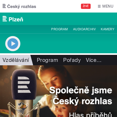
Přejít k hlavnímu obsahu
MENU
ŽIVĚ
PROGRAM
AUDIOARCHIV
KAMERY
Vzdělávání
Program
Pořady
Více
…