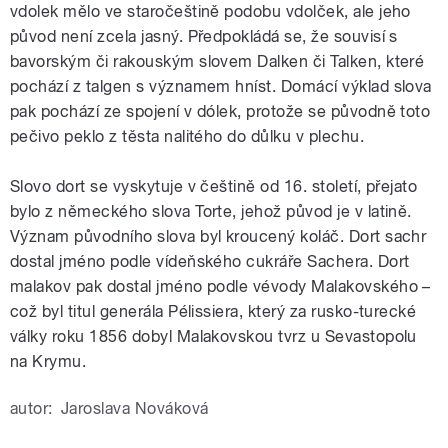
vdolek mělo ve staročeštině podobu vdolček, ale jeho
původ není zcela jasný. Předpokládá se, že souvisí s
bavorským či rakouským slovem Dalken či Talken, které
pochází z talgen s významem hníst. Domácí výklad slova
pak pochází ze spojení v dólek, protože se původně toto
pečivo peklo z těsta nalitého do důlku v plechu.
Slovo dort se vyskytuje v češtině od 16. století, přejato
bylo z německého slova Torte, jehož původ je v latině.
Význam původního slova byl kroucený koláč. Dort sachr
dostal jméno podle vídeňského cukráře Sachera. Dort
malakov pak dostal jméno podle vévody Malakovského –
což byl titul generála Pélissiera, který za rusko-turecké
války roku 1856 dobyl Malakovskou tvrz u Sevastopolu
na Krymu.
autor:
Jaroslava Nováková