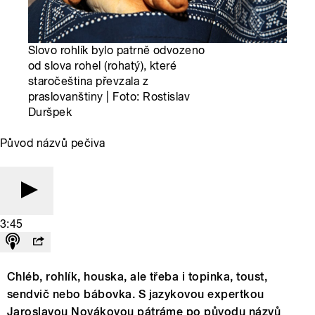
Slovo rohlík bylo patrně odvozeno
od slova rohel (rohatý), které
staročeština převzala z
praslovanštiny | Foto: Rostislav
Duršpek
Původ názvů pečiva
3:45
Chléb, rohlík, houska, ale třeba i topinka, toust,
sendvič nebo bábovka. S jazykovou expertkou
Jaroslavou Novákovou pátráme po původu názvů