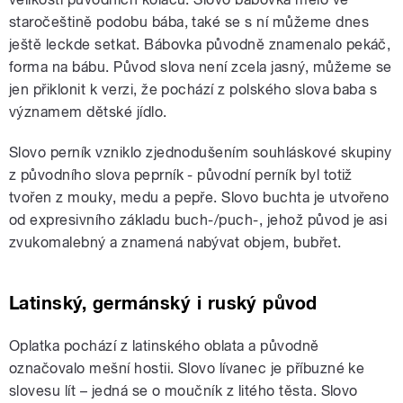
staročeštině podobu bába, také se s ní můžeme dnes
ještě leckde setkat. Bábovka původně znamenalo pekáč,
forma na bábu. Původ slova není zcela jasný, můžeme se
jen přiklonit k verzi, že pochází z polského slova baba s
významem dětské jídlo.
Slovo perník vzniklo zjednodušením souhláskové skupiny
z původního slova peprník - původní perník byl totiž
tvořen z mouky, medu a pepře. Slovo buchta je utvořeno
od expresivního základu buch-/puch-, jehož původ je asi
zvukomalebný a znamená nabývat objem, bubřet.
Latinský, germánský i ruský původ
Oplatka pochází z latinského oblata a původně
označovalo mešní hostii. Slovo lívanec je příbuzné ke
slovesu lít – jedná se o moučník z litého těsta. Slovo