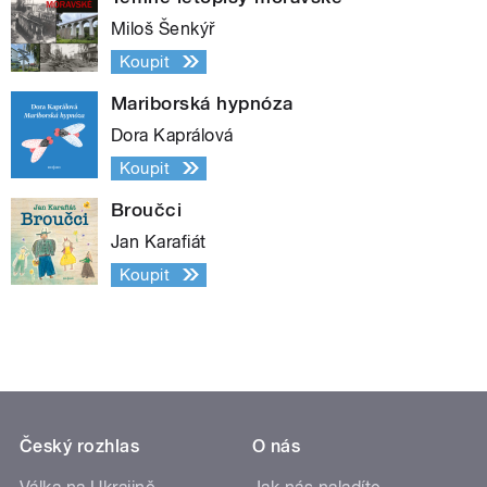
Miloš Šenkýř
Koupit
Mariborská hypnóza
Dora Kaprálová
Koupit
Broučci
Jan Karafiát
Koupit
Český rozhlas
O nás