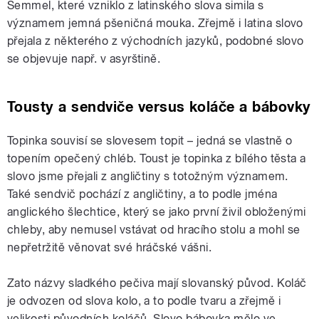
Semmel, které vzniklo z latinského slova simila s
významem jemná pšeničná mouka. Zřejmě i latina slovo
přejala z některého z východních jazyků, podobné slovo
se objevuje např. v asyrštině.
Tousty a sendviče versus koláče a bábovky
Topinka souvisí se slovesem topit – jedná se vlastně o
topením opečený chléb. Toust je topinka z bílého těsta a
slovo jsme přejali z angličtiny s totožným významem.
Také sendvič pochází z angličtiny, a to podle jména
anglického šlechtice, který se jako první živil obloženými
chleby, aby nemusel vstávat od hracího stolu a mohl se
nepřetržitě věnovat své hráčské vášni.
Zato názvy sladkého pečiva mají slovanský původ. Koláč
je odvozen od slova kolo, a to podle tvaru a zřejmě i
velikosti původních koláčů. Slovo bábovka mělo ve