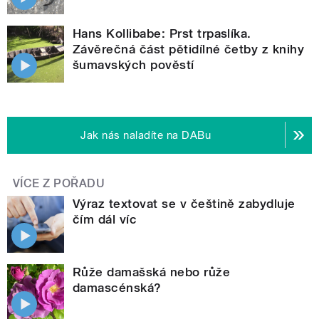
Hans Kollibabe: Prst trpaslíka.
Závěrečná část pětidílné četby z knihy
šumavských pověstí
Jak nás naladíte na DABu
VÍCE Z POŘADU
Výraz textovat se v češtině zabydluje
čím dál víc
Růže damašská nebo růže
damascénská?