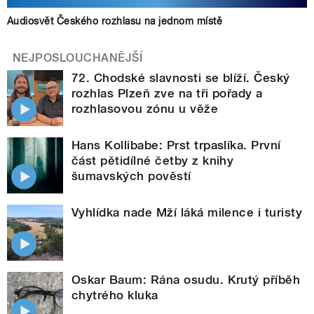
Audiosvět Českého rozhlasu na jednom místě
NEJPOSLOUCHANĚJŠÍ
72. Chodské slavnosti se blíží. Český
rozhlas Plzeň zve na tři pořady a
rozhlasovou zónu u věže
Hans Kollibabe: Prst trpaslíka. První
část pětidílné četby z knihy
šumavských pověstí
Vyhlídka nade Mží láká milence i turisty
Oskar Baum: Rána osudu. Krutý příběh
chytrého kluka