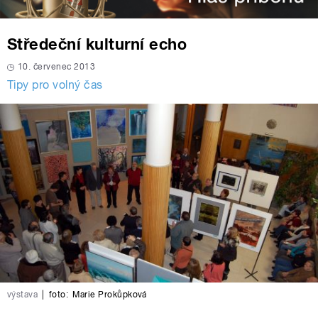
Středeční kulturní echo
10. červenec 2013
Tipy pro volný čas
výstava
|
foto:
Marie Prokůpková