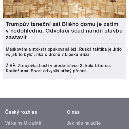
Trumpův taneční sál Bílého domu je zatím
v nedohlednu. Odvolací soud nařídil stavbu
zastavit
Maskování a stokrát opakovaná lež. Ruská taktika je ‚kdo
ví, jak to bylo‘, říká o dronu v Lipsku Bříza
ŽIVĚ: Zbrojovka hostí v předehrávce 3. kola Liberec.
Radiožurnál Sport odvysílá přímý přenos
Český rozhlas
O nás
Válka na Ukrajině
Jak nás naladíte