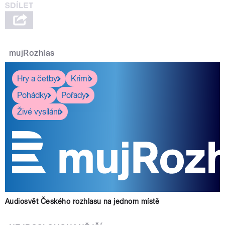
mujRozhlas
Hry a četby
Krimi
Pohádky
Pořady
Živé vysílání
Audiosvět Českého rozhlasu na jednom místě