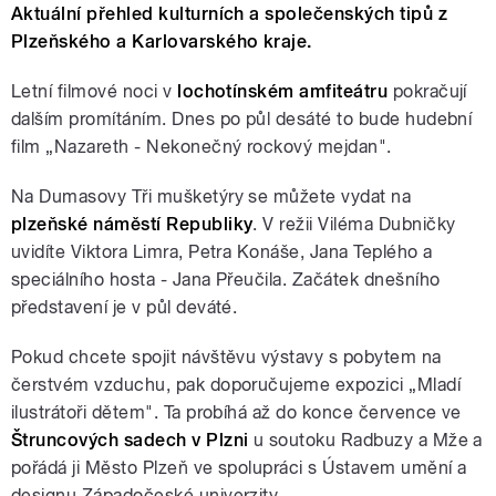
Aktuální přehled kulturních a společenských tipů z
Plzeňského a Karlovarského kraje.
Letní filmové noci v
lochotínském amfiteátru
pokračují
dalším promítáním. Dnes po půl desáté to bude hudební
film „Nazareth - Nekonečný rockový mejdan".
Na Dumasovy Tři mušketýry se můžete vydat na
plzeňské náměstí Republiky
. V režii Viléma Dubničky
uvidíte Viktora Limra, Petra Konáše, Jana Teplého a
speciálního hosta - Jana Přeučila. Začátek dnešního
představení je v půl deváté.
Pokud chcete spojit návštěvu výstavy s pobytem na
čerstvém vzduchu, pak doporučujeme expozici „Mladí
ilustrátoři dětem". Ta probíhá až do konce července ve
Štruncových sadech v Plzni
u soutoku Radbuzy a Mže a
pořádá ji Město Plzeň ve spolupráci s Ústavem umění a
designu Západočeské univerzity.