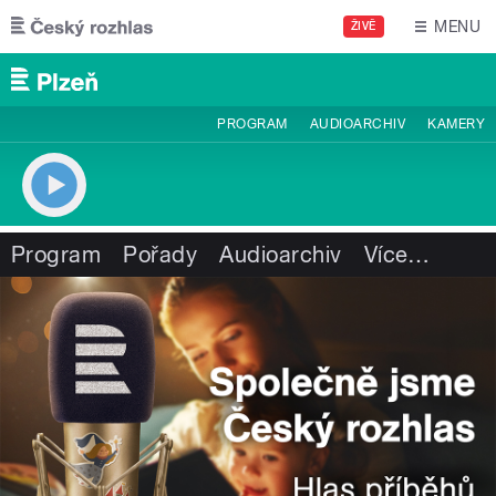
Přejít k hlavnímu obsahu
MENU
ŽIVĚ
PROGRAM
AUDIOARCHIV
KAMERY
Program
Pořady
Audioarchiv
Více
…