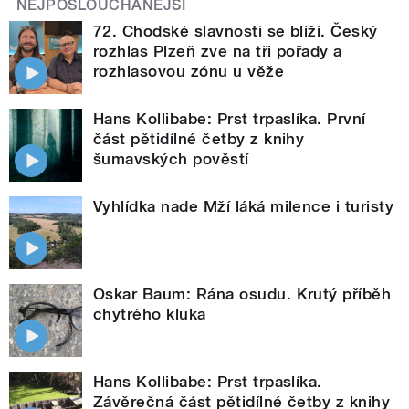
NEJPOSLOUCHANĚJŠÍ
72. Chodské slavnosti se blíží. Český
rozhlas Plzeň zve na tři pořady a
rozhlasovou zónu u věže
Hans Kollibabe: Prst trpaslíka. První
část pětidílné četby z knihy
šumavských pověstí
Vyhlídka nade Mží láká milence i turisty
Oskar Baum: Rána osudu. Krutý příběh
chytrého kluka
Hans Kollibabe: Prst trpaslíka.
Závěrečná část pětidílné četby z knihy