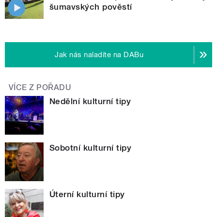
šumavských pověstí
Jak nás naladíte na DABu
VÍCE Z POŘADU
Nedělní kulturní tipy
Sobotní kulturní tipy
Úterní kulturní tipy