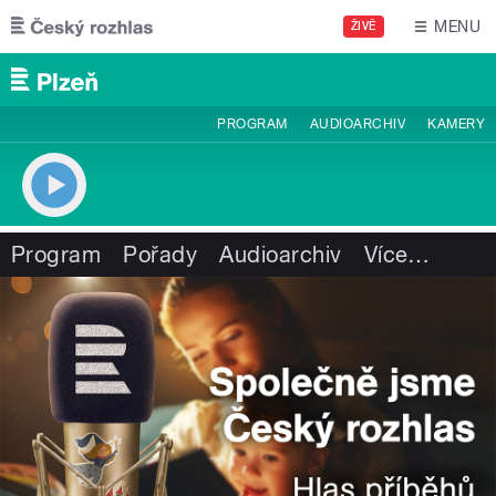
Přejít k hlavnímu obsahu
MENU
ŽIVĚ
PROGRAM
AUDIOARCHIV
KAMERY
Program
Pořady
Audioarchiv
Více
…