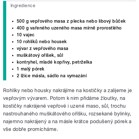
Ingredience
500 g vepřového masa z plecka nebo libový bůček
400 g vařeného uzeného masa mírně prorostlého
10 vajec
10 rohlíků nebo housek
vývar z vepřového masa
muškátový oříšek, sůl
kontryhel, mladé kopřivy, petrželka
1 malý pórek
2 lžíce másla, sádlo na vymazání
Rohlíky nebo housky nakrájíme na kostičky a zalijeme je
vepřovým vývarem. Potom k nim přidáme žloutky, na
kostičky nakrájené vepřové i uzené maso, sůl, trochu
nastrouhaného muškátového oříšku, rozsekané bylinky,
najemno nakrájený a na másle krátce podušený pórek a
vše dobře promícháme.