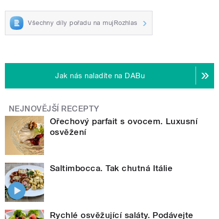
Všechny díly pořadu na mujRozhlas
Jak nás naladíte na DABu
NEJNOVĚJŠÍ RECEPTY
Ořechový parfait s ovocem. Luxusní
osvěžení
Saltimbocca. Tak chutná Itálie
Rychlé osvěžující saláty. Podávejte