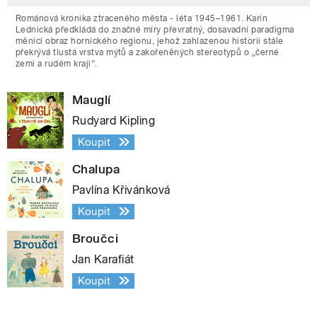
Románová kronika ztraceného města - léta 1945–1961. Karin
Lednická předkládá do značné míry převratný, dosavadní paradigma
měnící obraz hornického regionu, jehož zahlazenou historii stále
překrývá tlustá vrstva mýtů a zakořeněných stereotypů o „černé
zemi a rudém kraji“.
Mauglí
Rudyard Kipling
Koupit
Chalupa
Pavlína Křivánková
Koupit
Broučci
Jan Karafiát
Koupit