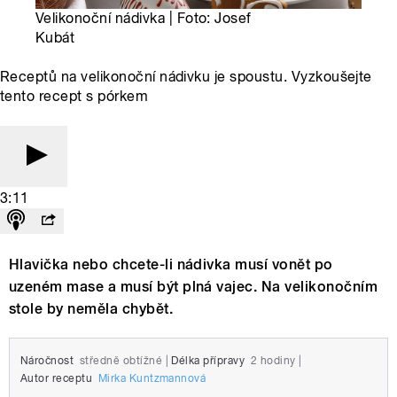
Velikonoční nádivka | Foto: Josef
Kubát
Receptů na velikonoční nádivku je spoustu. Vyzkoušejte
tento recept s pórkem
3:11
Hlavička nebo chcete-li nádivka musí vonět po
uzeném mase a musí být plná vajec. Na velikonočním
stole by neměla chybět.
Náročnost
středně obtížné
|
Délka přípravy
2 hodiny
|
Autor receptu
Mirka Kuntzmannová