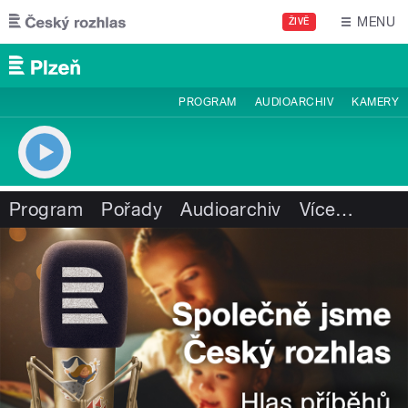
Přejít k hlavnímu obsahu
MENU
ŽIVĚ
PROGRAM
AUDIOARCHIV
KAMERY
Program
Pořady
Audioarchiv
Více
…