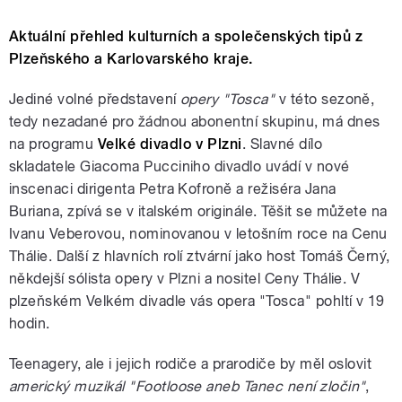
Aktuální přehled kulturních a společenských tipů z
Plzeňského a Karlovarského kraje.
Jediné volné představení
opery "Tosca"
v této sezoně,
tedy nezadané pro žádnou abonentní skupinu, má dnes
na programu
Velké divadlo v Plzni
. Slavné dílo
skladatele Giacoma Pucciniho divadlo uvádí v nové
inscenaci dirigenta Petra Kofroně a režiséra Jana
Buriana, zpívá se v italském originále. Těšit se můžete na
Ivanu Veberovou, nominovanou v letošním roce na Cenu
Thálie. Další z hlavních rolí ztvární jako host Tomáš Černý,
někdejší sólista opery v Plzni a nositel Ceny Thálie. V
plzeňském Velkém divadle vás opera "Tosca" pohltí v 19
hodin.
Teenagery, ale i jejich rodiče a prarodiče by měl oslovit
americký muzikál "Footloose aneb Tanec není zločin"
,