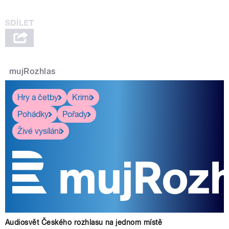
mujRozhlas
Hry a četby
Krimi
Pohádky
Pořady
Živé vysílání
Audiosvět Českého rozhlasu na jednom místě