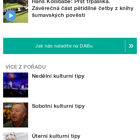
Hans Kollibabe: Prst trpaslíka.
Závěrečná část pětidílné četby z knihy
šumavských pověstí
Jak nás naladíte na DABu
VÍCE Z POŘADU
Nedělní kulturní tipy
Sobotní kulturní tipy
Úterní kulturní tipy