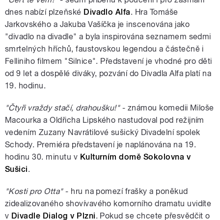
dnes nabízí plzeňské
Divadlo Alfa
. Hra Tomáše
Jarkovského a Jakuba Vašíčka je inscenována jako
"divadlo na divadle" a byla inspirována seznamem sedmi
smrtelných hříchů, faustovskou legendou a částečně i
Felliniho filmem "Silnice". Představení je vhodné pro děti
od 9 let a dospělé diváky, pozvání do Divadla Alfa platí na
19. hodinu.
"Čtyři vraždy stačí, drahoušku!"
- známou komedii Miloše
Macourka a Oldřicha Lipského nastudoval pod režijním
vedením Zuzany Navrátilové sušický Divadelní spolek
Schody. Premiéra představení je naplánována na 19.
hodinu 30. minutu v
Kulturním domě Sokolovna v
Sušici
.
"Kosti pro Otta"
- hru na pomezí frašky a poněkud
zidealizovaného shovívavého komorního dramatu uvidíte
v
Divadle Dialog v Plzni
. Pokud se chcete přesvědčit o