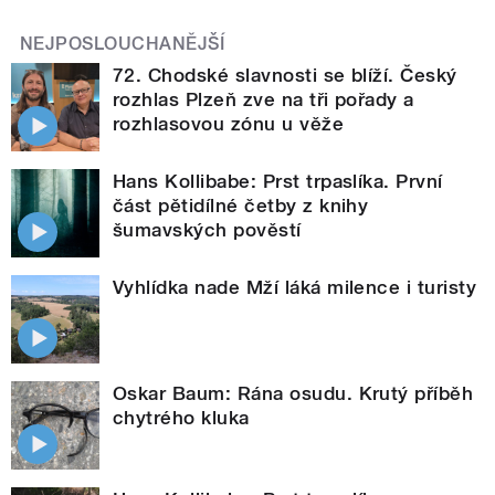
NEJPOSLOUCHANĚJŠÍ
72. Chodské slavnosti se blíží. Český
rozhlas Plzeň zve na tři pořady a
rozhlasovou zónu u věže
Hans Kollibabe: Prst trpaslíka. První
část pětidílné četby z knihy
šumavských pověstí
Vyhlídka nade Mží láká milence i turisty
Oskar Baum: Rána osudu. Krutý příběh
chytrého kluka