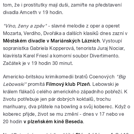
tom, že i prostitutky mají duši, zamiřte na představení
divadla Amceth v 19 hodin.
"Víno, ženy a zpěv"
- slavné melodie z oper a operet
Mozarta, Verdiho, Dvořáka a dalších klasiků dnes zazní v
Městském divadle v Mariánských Lázních
. Vystoupí
sopranistka Gabriela Kopperová, tenorista Juraj Nociar,
klavírista Karel Friesl a komorní soubor Divertimento.
Začátek je v 19 hodin 30 minut.
Americko-britskou krimikomedii bratrů Coenových
"Big
Lebowski"
promítá
Filmový klub Plzeň
. Lebowski je
králem flákačů celého amerického západního pobřeží. K
životu potřebuje jen pár dobrých koktailů, trochu
marihuany, dva přátele na bowling a svůj koberec. Když o
koberec přijde, život se mu změní - dnes v 17 nebo ve
20 hodin
v plzeňském kině Beseda
.