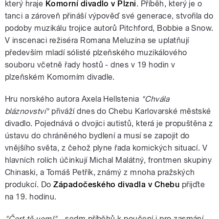
který hraje
Komorní divadlo v Plzni
. Příběh, který je o
tanci a zároveň přináší výpověď své generace, stvořila do
podoby muzikálu trojice autorů Pitchford, Bobbie a Snow.
V inscenaci režiséra Romana Meluzína se uplatňují
především mladí sólisté plzeňského muzikálového
souboru včetně řady hostů - dnes v 19 hodin v
plzeňském Komorním divadle.
Hru norského autora Axela Hellstenia
"Chvála
bláznovství"
přiváží dnes do Chebu Karlovarské městské
divadlo. Pojednává o dvojici autistů, která je propuštěna z
ústavu do chráněného bydlení a musí se zapojit do
vnějšího světa, z čehož plyne řada komických situací. V
hlavních rolích účinkují Michal Malátný, frontmen skupiny
Chinaski, a Tomáš Petřík, známý z mnoha pražských
produkcí. Do
Západočeského divadla v Chebu
přijďte
na 19. hodinu.
"Čert tě vem!"
- sedm příběhů k poučení i pro zasmání