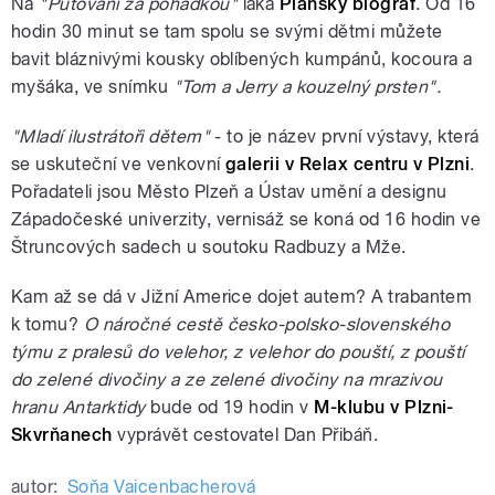
Na
"Putování za pohádkou"
láká
Plánský biograf
. Od 16
hodin 30 minut se tam spolu se svými dětmi můžete
bavit bláznivými kousky oblíbených kumpánů, kocoura a
myšáka, ve snímku
"Tom a Jerry a kouzelný prsten".
"Mladí ilustrátoři dětem"
- to je název první výstavy, která
se uskuteční ve venkovní
galerii v Relax centru v Plzni
.
Pořadateli jsou Město Plzeň a Ústav umění a designu
Západočeské univerzity, vernisáž se koná od 16 hodin ve
Štruncových sadech u soutoku Radbuzy a Mže.
Kam až se dá v Jižní Americe dojet autem? A trabantem
k tomu?
O náročné cestě česko-polsko-slovenského
týmu z pralesů do velehor, z velehor do pouští, z pouští
do zelené divočiny a ze zelené divočiny na mrazivou
hranu Antarktidy
bude od 19 hodin v
M-klubu v Plzni-
Skvrňanech
vyprávět cestovatel Dan Přibáň.
autor:
Soňa Vaicenbacherová