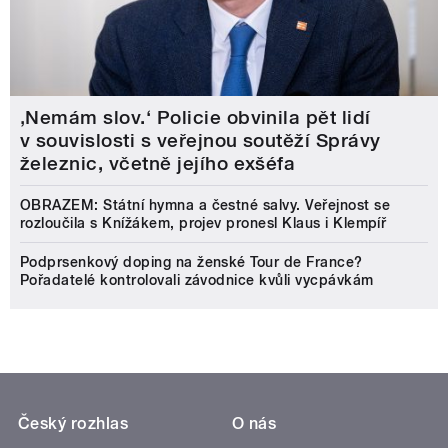
‚Nemám slov.‘ Policie obvinila pět lidí
v souvislosti s veřejnou soutěží Správy
železnic, včetně jejího exšéfa
OBRAZEM: Státní hymna a čestné salvy. Veřejnost se
rozloučila s Knížákem, projev pronesl Klaus i Klempíř
Podprsenkový doping na ženské Tour de France?
Pořadatelé kontrolovali závodnice kvůli vycpávkám
Český rozhlas
O nás