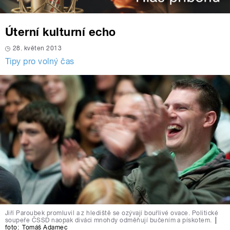
Úterní kulturní echo
28. květen 2013
Tipy pro volný čas
Jiří Paroubek promluvil a z hlediště se ozývají bouřlivé ovace. Politické
soupeře ČSSD naopak diváci mnohdy odměňují bučením a pískotem.
|
foto:
Tomáš Adamec