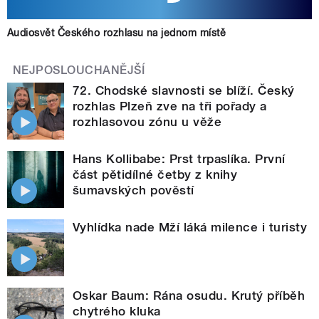
Audiosvět Českého rozhlasu na jednom místě
NEJPOSLOUCHANĚJŠÍ
72. Chodské slavnosti se blíží. Český
rozhlas Plzeň zve na tři pořady a
rozhlasovou zónu u věže
Hans Kollibabe: Prst trpaslíka. První
část pětidílné četby z knihy
šumavských pověstí
Vyhlídka nade Mží láká milence i turisty
Oskar Baum: Rána osudu. Krutý příběh
chytrého kluka