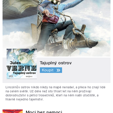
Tajuplný ostrov
Koupit
Lincolnův ostrov nikdo nikdy na mapě nenašel, a přece ho znají lidé
na celém světě. Už déle než sto třicet let na něm prožívají
dobrodružství s pěticí trosečníků, kteří na něm našli útočiště, a
hlavně nejedno tajemství.
Moci bez nemoci