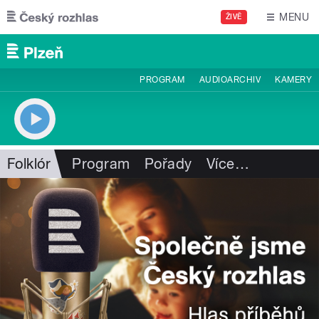
Přejít k hlavnímu obsahu
MENU
ŽIVĚ
PROGRAM
AUDIOARCHIV
KAMERY
Folklór
Program
Pořady
Více
…