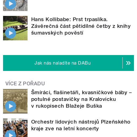
Hans Kollibabe: Prst trpaslíka.
Závěrečná část pětidílné četby z knihy
šumavských pověstí
Jak nás naladíte na DABu
VÍCE Z POŘADU
Šmíráci, flašinetáři, kvasničkové báby –
potulné postavičky na Kralovicku
v rukopisech Blažeje Buška
Orchestr lidových nástrojů Plzeňského
kraje zve na letní koncerty