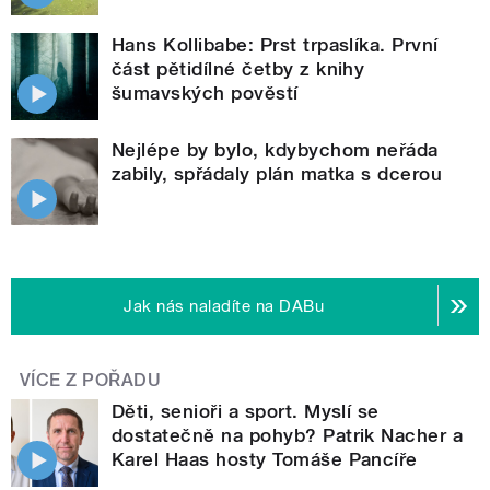
Hans Kollibabe: Prst trpaslíka. První
část pětidílné četby z knihy
šumavských pověstí
Nejlépe by bylo, kdybychom neřáda
zabily, spřádaly plán matka s dcerou
Jak nás naladíte na DABu
VÍCE Z POŘADU
Děti, senioři a sport. Myslí se
dostatečně na pohyb? Patrik Nacher a
Karel Haas hosty Tomáše Pancíře