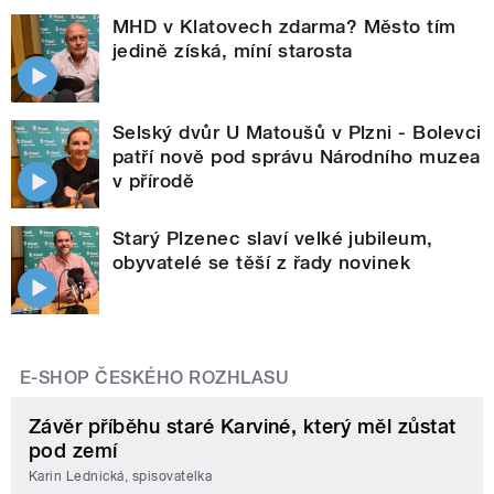
MHD v Klatovech zdarma? Město tím
jedině získá, míní starosta
Selský dvůr U Matoušů v Plzni - Bolevci
patří nově pod správu Národního muzea
v přírodě
Starý Plzenec slaví velké jubileum,
obyvatelé se těší z řady novinek
E-SHOP ČESKÉHO ROZHLASU
Závěr příběhu staré Karviné, který měl zůstat
pod zemí
Karin Lednická, spisovatelka