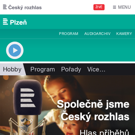
Přejít k hlavnímu obsahu
MENU
ŽIVĚ
PROGRAM
AUDIOARCHIV
KAMERY
Hobby
Program
Pořady
Více
…