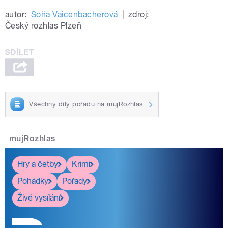
autor:
Soňa Vaicenbacherová
|
zdroj:
Český rozhlas Plzeň
Všechny díly pořadu na mujRozhlas
mujRozhlas
Hry a četby
Krimi
Pohádky
Pořady
Živé vysílání