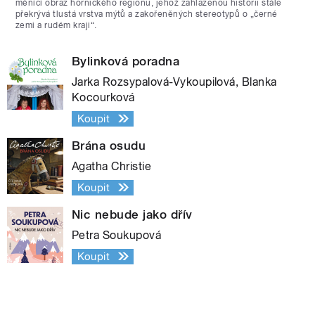
měnící obraz hornického regionu, jehož zahlazenou historii stále
překrývá tlustá vrstva mýtů a zakořeněných stereotypů o „černé
zemi a rudém kraji“.
Bylinková poradna
Jarka Rozsypalová-Vykoupilová, Blanka
Kocourková
Koupit
Brána osudu
Agatha Christie
Koupit
Nic nebude jako dřív
Petra Soukupová
Koupit