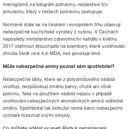
mikrogramů na kilogram potraviny, respektive tzv.
simulantu, který v testech potravinu zastupuje.
Nicméně stále se na českém i evropském trhu objevují
nebezpečné kuchyňské výrobky z nylonu. V Čechách
naposledy ministerstvo zdravotnictví nařídilo v květnu
2017 stáhnout šťouchadlo na brambory, které uvolňovalo
zhruba 5krát více 4,4-MDA, než povoluje limit.
Může nebezpečné aminy poznat sám spotřebitel?
Nebezpečné látky, které se z polyamidového nádobí
uvolňují, nezpůsobují změnu barvy, chutě ani vůně
pokrmu. Také na použitém nádobí nejsou v případě
uvolňování nebezpečných aromatických aminů viditelné
změny. Spotřebitel tak bohužel nemá šanci nebezpečný
výrobek rozeznat svými smysly.
Co můžete udělat vy aneb Rady k nezaplacení