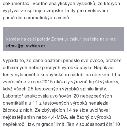
dokumentací, včetně analytických výsledků, ze kterých
vyplývá, že splňuje evropské limity pro uvolňování
primárních aromatických aminů.
Náměty na další pořady Zdraví „v cajku“ posílejte na e-mail
zdravi@pl.rozhlas.cz
.
Vypadá to, že dané opatření přineslo své ovoce, protože
odhalených nebezpečných výrobků ubylo. Například
testy nylonového kuchyňského nádobí na norském trhu
zveřejněné v roce 2015 ukázaly výrazně lepší výsledky,
když všech 25 testovaných výrobků splnilo limity.
Laboratoř analyzovala uvolňování 20 nebezpečných
chemikálií a u 11 z testovaných výrobků nenalezla
žádnou z nich. Ze zbývajících 14 se sice uvolňoval
nejčastěji anilín nebo 4,4-MDA, ale žádný z výrobků
nepřekročil tzv. migrační limit. Ten v současnosti činí 10