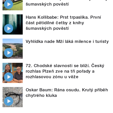
šumavských pověstí
Hans Kollibabe: Prst trpaslíka. První
část pětidílné četby z knihy
šumavských pověstí
Vyhlídka nade Mží láká milence i turisty
72. Chodské slavnosti se blíží. Český
rozhlas Plzeň zve na tři pořady a
rozhlasovou zónu u věže
Oskar Baum: Rána osudu. Krutý příběh
chytrého kluka