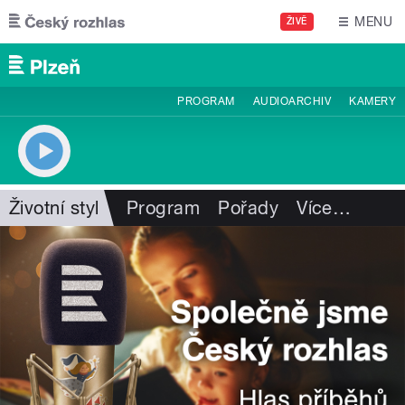
Přejít k hlavnímu obsahu
MENU
ŽIVĚ
PROGRAM
AUDIOARCHIV
KAMERY
Životní styl
Program
Pořady
Více
…