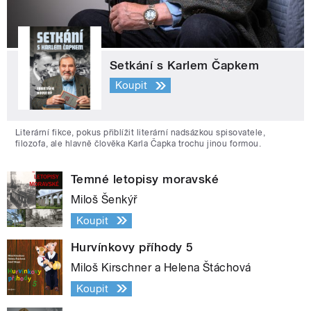
Setkání s Karlem Čapkem
Koupit
Literární fikce, pokus přiblížit literární nadsázkou spisovatele,
filozofa, ale hlavně člověka Karla Čapka trochu jinou formou.
Temné letopisy moravské
Miloš Šenkýř
Koupit
Hurvínkovy příhody 5
Miloš Kirschner a Helena Štáchová
Koupit