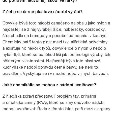
do potravin neuvolňují škodlivé látky?
Z čeho se černé plastové nádobí vyrábí?
Obvykle bývá toto nádobí označeno na obalu jako nylon a
nejčastěji se z něj vyrábějí lžíce, naběračky, obracečky,
šťouchadla na brambory a podobní pomocníci v kuchyni.
Chemicky patří tento plast mezi tzv. alifatické polyamidy
a existuje ho několik typů, obvykle jde o nylon 6 nebo o
nylon 6,6, které se poněkud liší jak technologií výroby, tak
některými vlastnostmi. Nejčastěji bývá toto plastové
kuchyňské nádobí opravdu černé barvy, ale není to
pravidlem. Vyskytuje se i v modré nebo v jiných barvách.
Jaké chemikálie se mohou z nádobí uvolňovat?
Z hlediska zdraví představují problém tzv. primární
aromatické aminy (PAA), které se z nylonového nádobí
mohou uvolňovat. Řada z těchto látek patří mezi alergeny