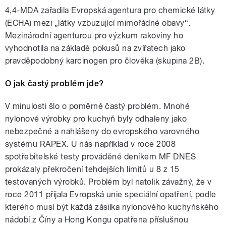
4,4-MDA zařadila Evropská agentura pro chemické látky
(ECHA) mezi „látky vzbuzující mimořádné obavy“.
Mezinárodní agenturou pro výzkum rakoviny ho
vyhodnotila na základě pokusů na zvířatech jako
pravděpodobný karcinogen pro člověka (skupina 2B).
O jak častý problém jde?
V minulosti šlo o poměrně častý problém. Mnohé
nylonové výrobky pro kuchyň byly odhaleny jako
nebezpečné a nahlášeny do evropského varovného
systému RAPEX. U nás například v roce 2008
spotřebitelské testy prováděné deníkem MF DNES
prokázaly překročení tehdejších limitů u 8 z 15
testovaných výrobků. Problém byl natolik závažný, že v
roce 2011 přijala Evropská unie speciální opatření, podle
kterého musí být každá zásilka nylonového kuchyňského
nádobí z Číny a Hong Kongu opatřena příslušnou