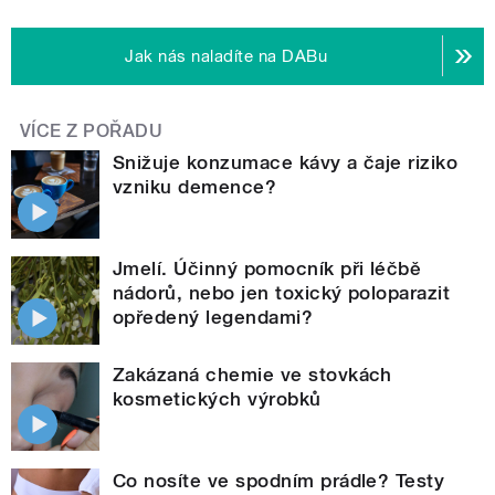
Jak nás naladíte na DABu
VÍCE Z POŘADU
Snižuje konzumace kávy a čaje riziko
vzniku demence?
Jmelí. Účinný pomocník při léčbě
nádorů, nebo jen toxický poloparazit
opředený legendami?
Zakázaná chemie ve stovkách
kosmetických výrobků
Co nosíte ve spodním prádle? Testy