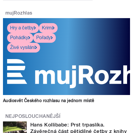
mujRozhlas
Hry a četby
Krimi
Pohádky
Pořady
Živé vysílání
Audiosvět Českého rozhlasu na jednom místě
NEJPOSLOUCHANĚJŠÍ
Hans Kollibabe: Prst trpaslíka.
Závěrečná část pětidílné četby z knihy