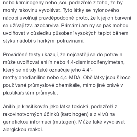
nebo karcinogeny nebo jsou podezřelé z toho, že by
mohly rakovinu vyvolávat. Tyto látky se nylonového
nádobí uvolňují pravděpodobně proto, že k jejich barvení
se užívají tzv. azobarviva. Primární aminy se pak mohou
uvolňovat v důsledku působení vysokých teplot během
styku nádobí s horkými potravinami.
Prováděné testy ukazují, že nejčastěji se do potravin
může uvolňovat anilín nebo 4,4-diaminodifenylmetan,
který se někdy také označuje jeho 4,4’-
methylenedianiline nebo 4,4-MDA. Obě látky jsou široce
používané průmyslové chemikálie, mimo jiné právě v
plastikářském průmyslu.
Anilín je klasifikován jako látka toxická, podezřelá z
rakovinotvorných účinků (karcinogen) a z vlivů na
genetickou informaci (mutagen). Může také vyvolávat
alergickou reakci.