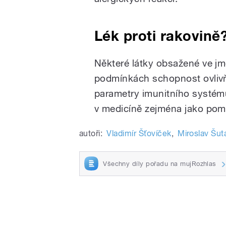
Lék proti rakovině
Některé látky obsažené ve jme
podmínkách schopnost ovliv
parametry imunitního systému
v medicíně zejména jako pom
autoři:
Vladimír Šťovíček
,
Miroslav Šut
Všechny díly pořadu na mujRozhlas