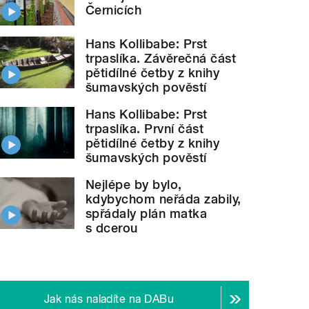
Černicích
Hans Kollibabe: Prst
trpaslíka. Závěrečná část
pětidílné četby z knihy
šumavských pověstí
Hans Kollibabe: Prst
trpaslíka. První část
pětidílné četby z knihy
šumavských pověstí
Nejlépe by bylo,
kdybychom neřáda zabily,
spřádaly plán matka
s dcerou
Jak nás naladíte na DABu