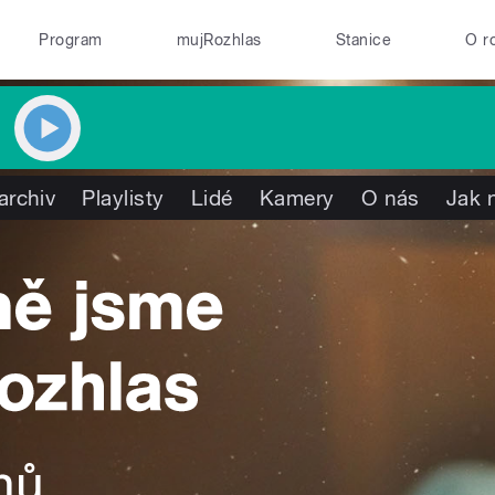
Program
mujRozhlas
Stanice
O r
archiv
Playlisty
Lidé
Kamery
O nás
Jak 