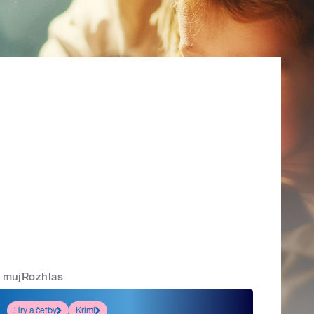
mujRozhlas
Hry a četby
Krimi