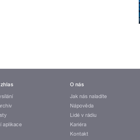
zhlas
O nás
ysílání
Jak nás naladíte
rchiv
Nápověda
sty
Lidé v rádiu
í aplikace
Kariéra
Kontakt