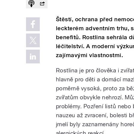
Štěstí, ochrana před nemoce
leckterém adventním trhu, 
benefitů. Rostlina sehrála dů
léčitelství. A moderní výzku
zajímavými vlastnostmi.
Rostlina je pro člověka i zví
hlavně pro děti a domácí mazl
poměrně vysoká, proto za běž
zvířatům obvykle nehrozí. Můž
problémy. Pozření listů nebo
nauzeu až zvracení, bolesti b
jmelí byly zaznamenány horeč
alergických reakcí.