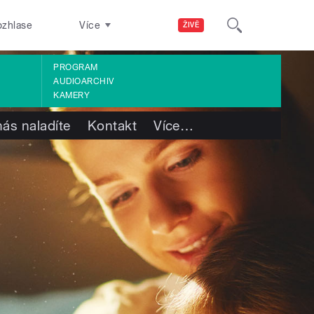
ozhlase
Více
ŽIVĚ
PROGRAM
AUDIOARCHIV
KAMERY
nás naladíte
Kontakt
Více
…