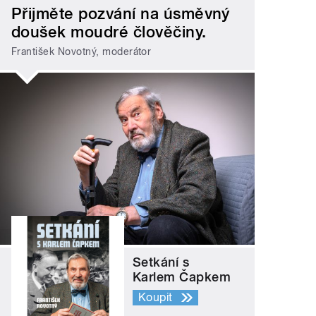
Přijměte pozvání na úsměvný
doušek moudré člověčiny.
František Novotný, moderátor
Setkání s
Karlem Čapkem
Koupit