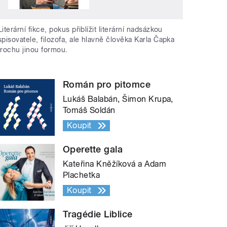
Literární fikce, pokus přiblížit literární nadsázkou
spisovatele, filozofa, ale hlavně člověka Karla Čapka
trochu jinou formou.
Román pro pitomce
Lukáš Balabán, Šimon Krupa,
Tomáš Soldán
Koupit
Operette gala
Kateřina Kněžíková a Adam
Plachetka
Koupit
Tragédie Liblice