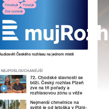
Pohádky
Pořady
Živé vysílání
Audiosvět Českého rozhlasu na jednom místě
NEJPOSLOUCHANĚJŠÍ
72. Chodské slavnosti se
blíží. Český rozhlas Plzeň
zve na tři pořady a
rozhlasovou zónu u věže
Nejmenší chmelnice na
světě je od letoška v Plzni-