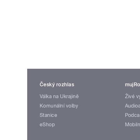
Český rozhlas
mujRo
Válka na Ukrajině
Živé v
Komunální volby
Audioa
Stanice
Podca
eShop
Mobiln