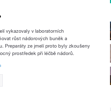
?
lí vykazovaly v laboratorních
ňovat růst nádorových buněk a
. Preparáty ze jmelí proto byly zkoušeny
ocný prostředek při léčbě nádorů.
a