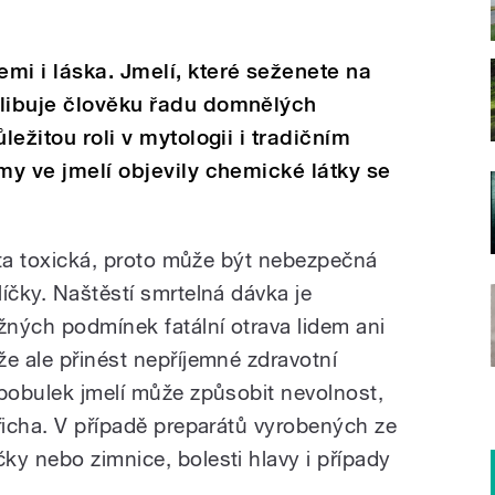
mi i láska. Jmelí, které seženete na
slibuje člověku řadu domnělých
ležitou roli v mytologii i tradičním
my ve jmelí objevily chemické látky se
řata toxická, proto může být nebezpečná
íčky. Naštěstí smrtelná dávka je
ných podmínek fatální otrava lidem ani
e ale přinést nepříjemné zdravotní
 bobulek jmelí může způsobit nevolnost,
řicha. V případě preparátů vyrobených ze
ky nebo zimnice, bolesti hlavy i případy