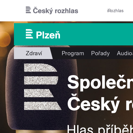
Přejít k hlavnímu obsahu
iRozhlas
Zdraví
Program
Pořady
Audio