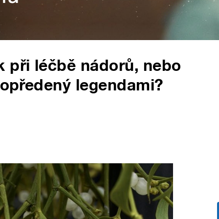
 při léčbě nádorů, nebo
t opředený legendami?