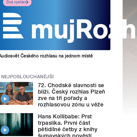
Živé vysílání
Audiosvět Českého rozhlasu na jednom místě
NEJPOSLOUCHANĚJŠÍ
72. Chodské slavnosti se
blíží. Český rozhlas Plzeň
zve na tři pořady a
rozhlasovou zónu u věže
Hans Kollibabe: Prst
trpaslíka. První část
pětidílné četby z knihy
šumavských pověstí