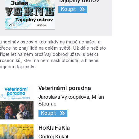
Tajuplný ostrov
Koupit
Lincolnův ostrov nikdo nikdy na mapě nenašel, a
přece ho znají lidé na celém světě. Už déle než sto
třicet let na něm prožívají dobrodružství s pěticí
trosečníků, kteří na něm našli útočiště, a hlavně
nejedno tajemství.
Veterinární poradna
Jaroslava Vykoupilová, Milan
Štourač
Koupit
HoKlaFaKla
Ondřej Kukal