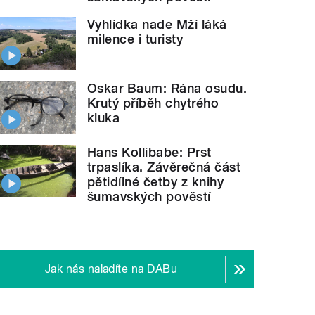
Vyhlídka nade Mží láká
milence i turisty
Oskar Baum: Rána osudu.
Krutý příběh chytrého
kluka
Hans Kollibabe: Prst
trpaslíka. Závěrečná část
pětidílné četby z knihy
šumavských pověstí
Jak nás naladíte na DABu