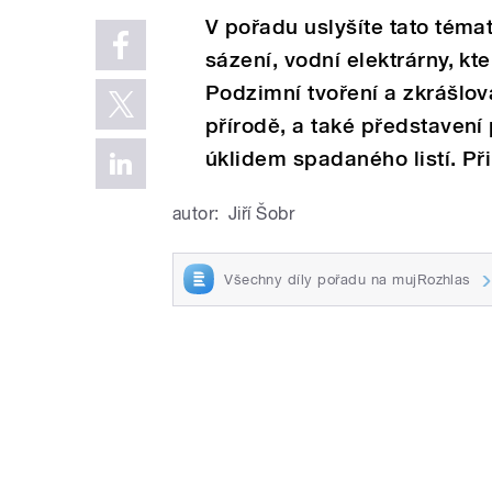
V pořadu uslyšíte tato téma
sázení, vodní elektrárny, kt
Podzimní tvoření a zkrášlov
přírodě, a také představen
úklidem spadaného listí. Přip
autor:
Jiří Šobr
Všechny díly pořadu na mujRozhlas