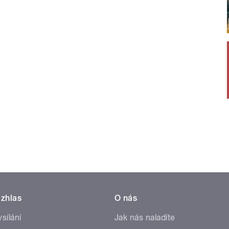
zhlas
O nás
ysílání
Jak nás naladíte