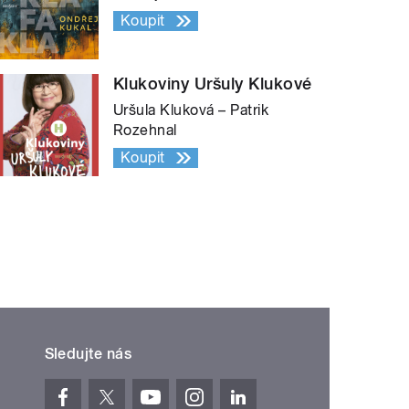
Koupit
Klukoviny Uršuly Klukové
Uršula Kluková – Patrik
Rozehnal
Koupit
Sledujte nás