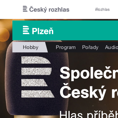
Přejít k hlavnímu obsahu
iRozhlas
Hobby
Program
Pořady
Audio