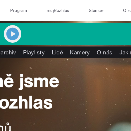
Program
mujRozhlas
Stanice
O r
archiv
Playlisty
Lidé
Kamery
O nás
Jak 