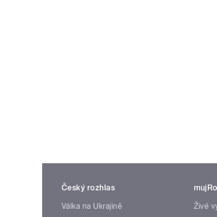
Český rozhlas
mujRo
Válka na Ukrajině
Živé v