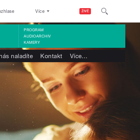
ozhlase
Více
ŽIVĚ
PROGRAM
AUDIOARCHIV
KAMERY
nás naladíte
Kontakt
Více
…