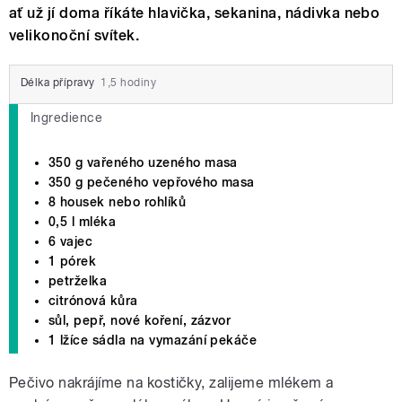
ať už jí doma říkáte hlavička, sekanina, nádivka nebo
velikonoční svítek.
Délka přípravy
1,5 hodiny
Ingredience
350 g vařeného uzeného masa
350 g pečeného vepřového masa
8 housek nebo rohlíků
0,5 l mléka
6 vajec
1 pórek
petrželka
citrónová kůra
sůl, pepř, nové koření, zázvor
1 lžíce sádla na vymazání pekáče
Pečivo nakrájíme na kostičky, zalijeme mlékem a