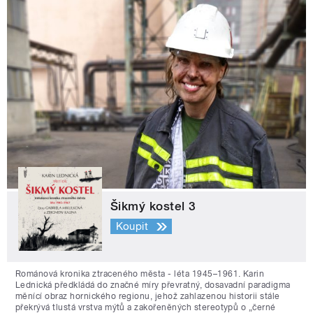
Šikmý kostel 3
Koupit
Románová kronika ztraceného města - léta 1945–1961. Karin
Lednická předkládá do značné míry převratný, dosavadní paradigma
měnící obraz hornického regionu, jehož zahlazenou historii stále
překrývá tlustá vrstva mýtů a zakořeněných stereotypů o „černé