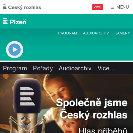
Přejít k hlavnímu obsahu
MENU
ŽIVĚ
PROGRAM
AUDIOARCHIV
KAMERY
Program
Pořady
Audioarchiv
Více
…