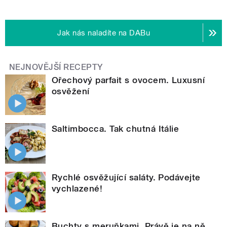
Jak nás naladíte na DABu
NEJNOVĚJŠÍ RECEPTY
Ořechový parfait s ovocem. Luxusní
osvěžení
Saltimbocca. Tak chutná Itálie
Rychlé osvěžující saláty. Podávejte
vychlazené!
Buchty s meruňkami. Právě je na ně