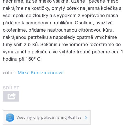
necháme, až se mléko vsákne. Uzené i pečené maso
nakrájíme na kostičky, omytý pórek na jemná kolečka a
vše, spolu se žloutky a s výpekem z vepřového masa
přidáme k namočeným rohlíkům. Osolíme, uvážlivě
okořeníme, přidáme nastrouhanou citrónovou kůru,
nakrájenou petrželku a naposledy opatrně vmícháme
tuhý sníh z bílků. Sekaninu rovnoměrně rozestřeme do
vymazaného pekáče a ve vyhřáté troubě pečeme cca 1
hodinu při 160° C.
autor:
Mirka Kuntzmannová
Všechny díly pořadu na mujRozhlas