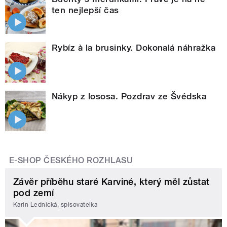
ten nejlepší čas
Rybíz à la brusinky. Dokonalá náhražka
Nákyp z lososa. Pozdrav ze Švédska
E-SHOP ČESKÉHO ROZHLASU
Závěr příběhu staré Karviné, který měl zůstat
pod zemí
Karin Lednická, spisovatelka