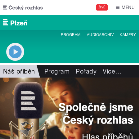
Přejít k hlavnímu obsahu
MENU
ŽIVĚ
PROGRAM
AUDIOARCHIV
KAMERY
Náš příběh
Program
Pořady
Více
…