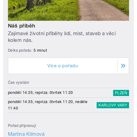
Náš příběh
Zajímavé životní příběhy lidí, míst, staveb a věcí
kolem nás.
Délka pořadu:
5 minut
Více o pořadu
Čas vysílání
pondělí 14:35; repríza: čtvrtek 11:20
PLZEŇ
pondělí 14:35; repríza: čtvrtek 11:20, neděle
KARLOVY VARY
11:40
Pořad připravují
Martina Klímová