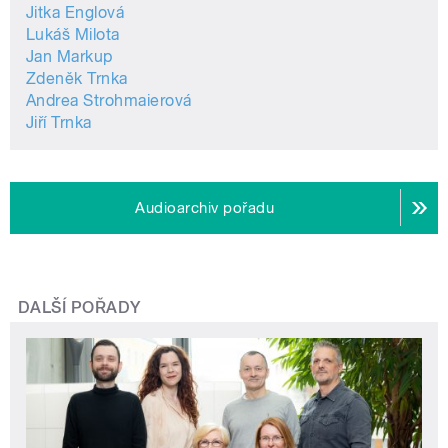
Jitka Englová
Lukáš Milota
Jan Markup
Zdeněk Trnka
Andrea Strohmaierová
Jiří Trnka
Audioarchiv pořadu
DALŠÍ POŘADY