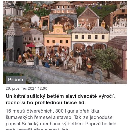
Příběh
26. prosinec 2024 12:00
Unikátní sušický betlém slaví dvacáté výročí,
ročně si ho prohlédnou tisíce lidí
16 metrů čtverečních, 300 figur a přehlídka
šumavských řemesel a staveb. Tak lze jednoduše
popsat Sušický mechanický betlém. Poprvé ho lidé