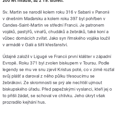
200 let mladší, až z 19. století.
Sv. Martin se narodil kolem roku 316 v Sabarii v Panonii
v dnešním Maďarsku a kolem roku 397 byl pohřben v
Candes-Saint-Martin ve střední Francii. Je patronem
vojáků, pastýřů, vinařů, chudáků a žebráků, také koní a
vůbec domácích zvířat. Jako syn římského vojáka loužil
v armádě v Galii a šířil křesťanství.
Údajně založil v Ligugé ve Francii první klášter v západní
Evropě. Roku 371 byl zvolen biskupem v Toursu. Podle
legendy se mu ve snu zjevil Kristus poté, co v zimě rozťal
svůj plášť a daroval z něho půlku třesoucímu se
žebrákovi. Ze skromnosti se prý ale nechtěl ujmout
biskupského úřadu. Před papežskými vyslanci, kteří jej o
to přišli žádat, se schoval ve chlívku. Jeho úkryt však
prozradilo kejhání hus.