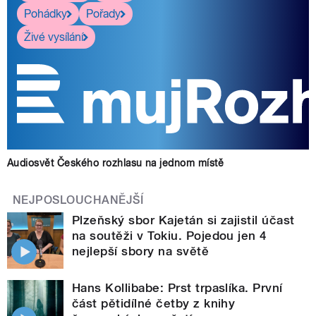
Pohádky
Pořady
Živé vysílání
Audiosvět Českého rozhlasu na jednom místě
NEJPOSLOUCHANĚJŠÍ
Plzeňský sbor Kajetán si zajistil účast
na soutěži v Tokiu. Pojedou jen 4
nejlepší sbory na světě
Hans Kollibabe: Prst trpaslíka. První
část pětidílné četby z knihy