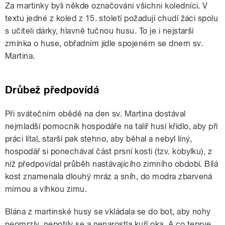
Za martinky byli někde označováni všichni koledníci. V
textu jedné z koled z 15. století požadují chudí žáci spolu
s učiteli dárky, hlavně tučnou husu. To je i nejstarší
zmínka o huse, obřadním jídle spojeném se dnem sv.
Martina.
Drůbež předpovídá
Při svátečním obědě na den sv. Martina dostával
nejmladší pomocník hospodáře na talíř husí křídlo, aby při
práci lítal, starší pak stehno, aby běhal a nebyl líný,
hospodář si ponechával část prsní kosti (tzv. kobylku), z
níž předpovídal průběh nastávajícího zimního období. Bílá
kost znamenala dlouhý mráz a sníh, do modra zbarvená
mírnou a vlhkou zimu.
Blána z martinské husy se vkládala se do bot, aby nohy
neomrzly, nepotily se a nenarostla kuří oka. A co teprve