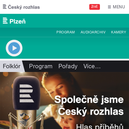
Přejít k hlavnímu obsahu
MENU
ŽIVĚ
PROGRAM
AUDIOARCHIV
KAMERY
Folklór
Program
Pořady
Více
…