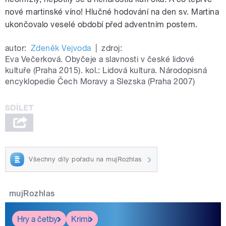
nové martinské víno! Hlučné hodování na den sv. Martina
ukončovalo veselé období před adventním postem.
autor:
Zdeněk Vejvoda
|
zdroj:
Eva Večerková. Obyčeje a slavnosti v české lidové
kultuře (Praha 2015). kol.: Lidová kultura. Národopisná
encyklopedie Čech Moravy a Slezska (Praha 2007)
Všechny díly pořadu na mujRozhlas
mujRozhlas
Hry a četby
Krimi