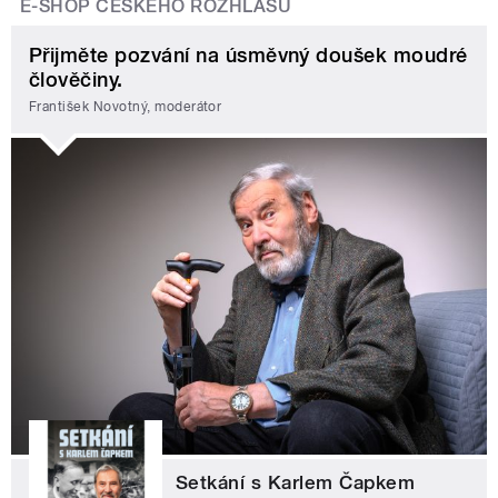
E-SHOP ČESKÉHO ROZHLASU
Přijměte pozvání na úsměvný doušek moudré
člověčiny.
František Novotný, moderátor
Setkání s Karlem Čapkem