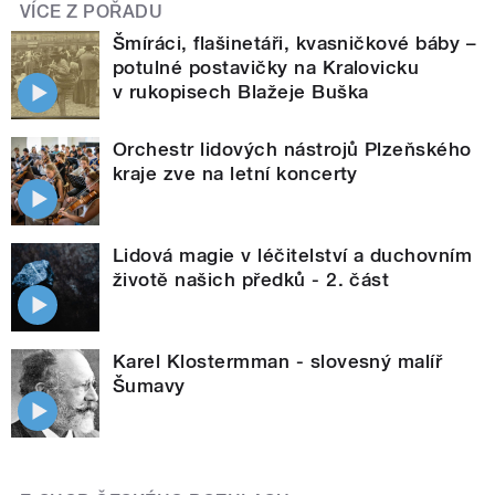
VÍCE Z POŘADU
Šmíráci, flašinetáři, kvasničkové báby –
potulné postavičky na Kralovicku
v rukopisech Blažeje Buška
Orchestr lidových nástrojů Plzeňského
kraje zve na letní koncerty
Lidová magie v léčitelství a duchovním
životě našich předků - 2. část
Karel Klostermman - slovesný malíř
Šumavy