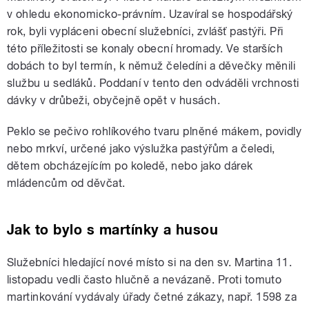
v ohledu ekonomicko-právním. Uzavíral se hospodářský
rok, byli vypláceni obecní služebníci, zvlášť pastýři. Při
této příležitosti se konaly obecní hromady. Ve starších
dobách to byl termín, k němuž čeledíni a děvečky měnili
službu u sedláků. Poddaní v tento den odváděli vrchnosti
dávky v drůbeži, obyčejně opět v husách.
Peklo se pečivo rohlíkového tvaru plněné mákem, povidly
nebo mrkví, určené jako výslužka pastýřům a čeledi,
dětem obcházejícím po koledě, nebo jako dárek
mládencům od děvčat.
Jak to bylo s martínky a husou
Služebníci hledající nové místo si na den sv. Martina 11.
listopadu vedli často hlučně a nevázaně. Proti tomuto
martinkování vydávaly úřady četné zákazy, např. 1598 za