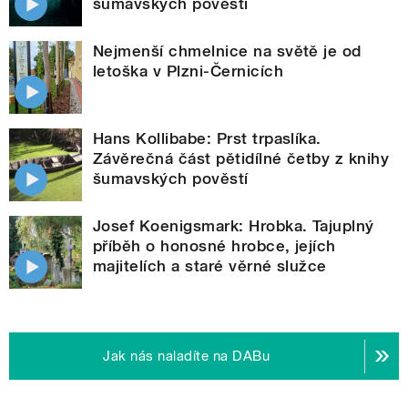
šumavských pověstí
Nejmenší chmelnice na světě je od
letoška v Plzni-Černicích
Hans Kollibabe: Prst trpaslíka.
Závěrečná část pětidílné četby z knihy
šumavských pověstí
Josef Koenigsmark: Hrobka. Tajuplný
příběh o honosné hrobce, jejích
majitelích a staré věrné služce
Jak nás naladíte na DABu