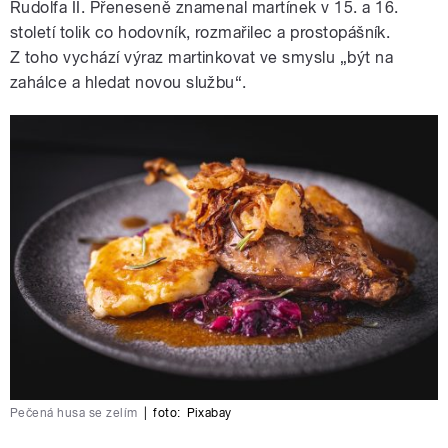
Rudolfa II. Přeneseně znamenal martínek v 15. a 16.
století tolik co hodovník, rozmařilec a prostopášník.
Z toho vychází výraz martinkovat ve smyslu „být na
zahálce a hledat novou službu“.
Pečená husa se zelím
|
foto:
Pixabay