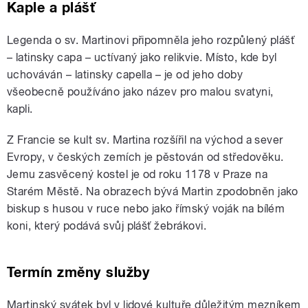
Kaple a plášť
Legenda o sv. Martinovi připomněla jeho rozpůlený plášť
– latinsky capa – uctívaný jako relikvie. Místo, kde byl
uchováván – latinsky capella – je od jeho doby
všeobecně používáno jako název pro malou svatyni,
kapli.
Z Francie se kult sv. Martina rozšířil na východ a sever
Evropy, v českých zemích je pěstován od středověku.
Jemu zasvěcený kostel je od roku 1178 v Praze na
Starém Městě. Na obrazech bývá Martin zpodobněn jako
biskup s husou v ruce nebo jako římský voják na bílém
koni, který podává svůj plášť žebrákovi.
Termín změny služby
Martinský svátek byl v lidové kultuře důležitým mezníkem