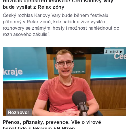
Rozhlas uprostřed festivalu! ČRo Karlovy Vary
bude vysílat z Relax zóny
Český rozhlas Karlovy Vary bude během festivalu
přítomný v Relax zóně, kde nabídne živé vysílání,
rozhovory se známými hosty i možnost nahlédnout do
rozhlasového zákulisí.
21 minut
Rozhovor
Přenos, příznaky, prevence. Vše o virové
hepatitidě s lékařem FN Plzeň