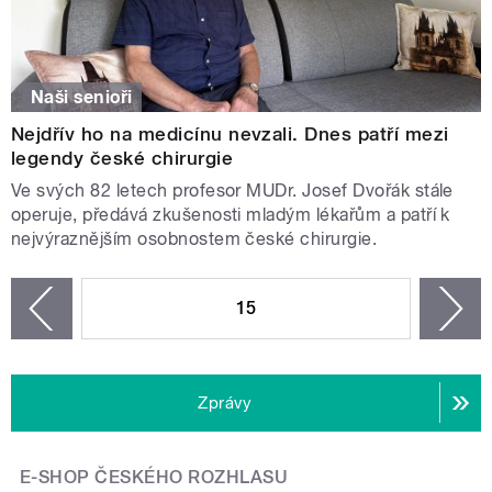
Naši senioři
Nejdřív ho na medicínu nevzali. Dnes patří mezi
legendy české chirurgie
Ve svých 82 letech profesor MUDr. Josef Dvořák stále
operuje, předává zkušenosti mladým lékařům a patří k
nejvýraznějším osobnostem české chirurgie.
STRÁNKY
15
n
zí
Zprávy
E-SHOP ČESKÉHO ROZHLASU