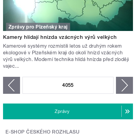
Zprávy pro Plzeňský kraj
Kamery hlídají hnízda vzácných výrů velkých
Kamerové systémy rozmístili letos už druhým rokem
ekologové v Plzeňském kraji do okolí hnízd vzácných
výrů velkých. Moderní technika hlídá hnízda před zloději
vajec...
STRÁNKY
4055
n
zí
Zprávy
E-SHOP ČESKÉHO ROZHLASU