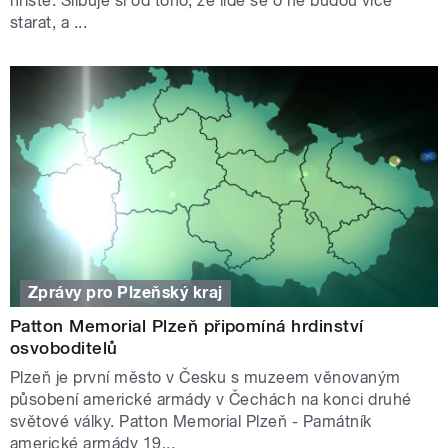
hřiště. Slibuje si od toho, že lidé se o ně budou více
starat, a ...
Zprávy pro Plzeňský kraj
Patton Memorial Plzeň připomíná hrdinství
osvoboditelů
Plzeň je první město v Česku s muzeem věnovaným
působení americké armády v Čechách na konci druhé
světové války. Patton Memorial Plzeň - Památník
americké armády 19...