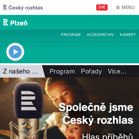
Přejít k hlavnímu obsahu
MENU
ŽIVĚ
PROGRAM
AUDIOARCHIV
KAMERY
Z našeho vysílání
Program
Pořady
Více
…