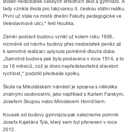
století nedostatek českých středních škol a gymnázií. A
tady vznikla škola pro takzvanou II. českou státní reálku.
První už stála na místě dnešní Fakulty pedagogické ve
Veleslavínově ulici,“ řekl Houška.
Záměr postavit budovu vznikl už kolem roku 1906,
nicméně od návrhu budovy přes nedostatek peněz až
k samotné realizaci uplynula poměrně dlouhá doba.
„Samotná budova pak byla postavena v roce 1914, a to
za 16 měsíců, což je dnes nepředstavitelná stavební
rychlost,“ podotkl předseda spolku.
Škola na Mikulášském náměstí je spojena s několika
známými osobnostmi, jako například s Karlem Farským,
Josefem Skupou nebo Miroslavem Horníčkem.
Kousek od budovy gymnázia pak nalezneme pomník
Josefa Kajetána Tyla, který sem byl přenesen v roce
2012.