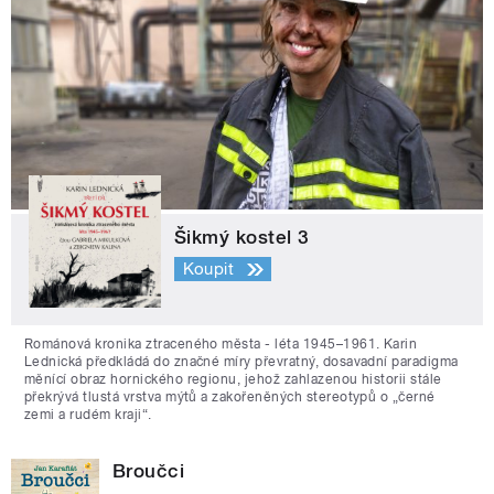
Šikmý kostel 3
Koupit
Románová kronika ztraceného města - léta 1945–1961. Karin
Lednická předkládá do značné míry převratný, dosavadní paradigma
měnící obraz hornického regionu, jehož zahlazenou historii stále
překrývá tlustá vrstva mýtů a zakořeněných stereotypů o „černé
zemi a rudém kraji“.
Broučci