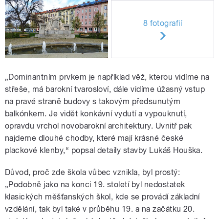
8 fotografií
„Dominantním prvkem je například věž, kterou vidíme na
střeše, má barokní tvarosloví, dále vidíme úžasný vstup
na pravé straně budovy s takovým předsunutým
balkónkem. Je vidět konkávní vydutí a vypouknutí,
opravdu vrchol novobarokní architektury. Uvnitř pak
najdeme dlouhé chodby, které mají krásné české
plackové klenby,“ popsal detaily stavby Lukáš Houška.
Důvod, proč zde škola vůbec vznikla, byl prostý:
„Podobně jako na konci 19. století byl nedostatek
klasických měšťanských škol, kde se provádí základní
vzdělání, tak byl také v průběhu 19. a na začátku 20.