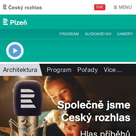
Přejít k hlavnímu obsahu
MENU
ŽIVĚ
PROGRAM
AUDIOARCHIV
KAMERY
Architektura
Program
Pořady
Více
…