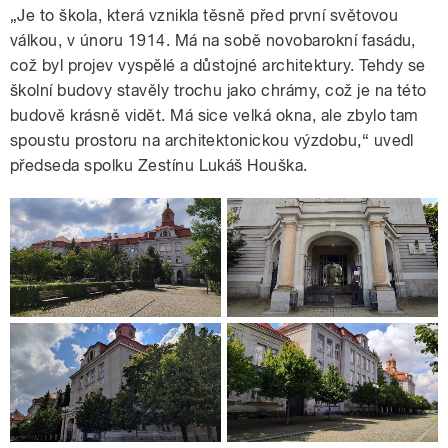
„Je to škola, která vznikla těsně před první světovou
válkou, v únoru 1914. Má na sobě novobarokní fasádu,
což byl projev vyspělé a důstojné architektury. Tehdy se
školní budovy stavěly trochu jako chrámy, což je na této
budově krásně vidět. Má sice velká okna, ale zbylo tam
spoustu prostoru na architektonickou výzdobu,“ uvedl
předseda spolku Zestínu Lukáš Houška.