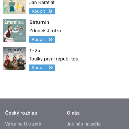
Jan Karafiát
Koupit
Saturnin
Zdeněk Jirotka
Koupit
1-25
Toulky první republikou
Koupit
Český rozhlas
O nás
Válka na Ukrajině
Jak nás naladíte