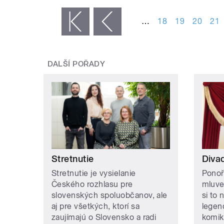
STRÁNKY
…
18
19
20
21
« první
‹ předchozí
DALŠÍ POŘADY
Stretnutie
Divad
Stretnutie je vysielanie
Ponoř
Českého rozhlasu pre
mluve
slovenských spoluobčanov, ale
si to 
aj pre všetkých, ktorí sa
legen
zaujímajú o Slovensko a radi
komik