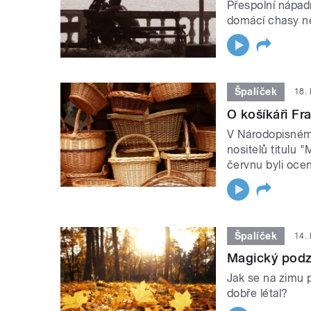
Přespolní nápadn
domácí chasy ne
Špalíček
18. 
O košíkáři Fr
V Národopisném
nositelů titulu 
červnu byli oceně
Špalíček
14. 
Magický podz
Jak se na zimu př
dobře létal?