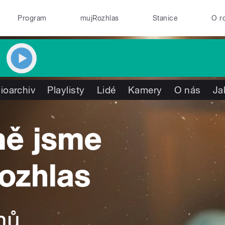
Program
mujRozhlas
Stanice
O r
ioarchiv
Playlisty
Lidé
Kamery
O nás
Ja