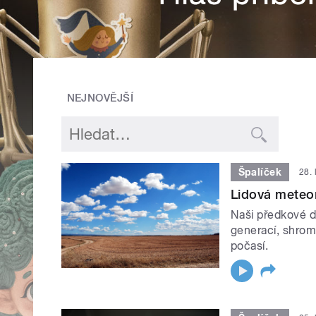
NEJNOVĚJŠÍ
Špalíček
28. 
Lidová meteo
Naši předkové d
generací, shromá
počasí.