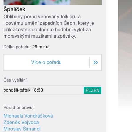
Špalíček
Oblíbený pořad věnovaný folkloru a
lidovému umění západních Čech, který je
příležitostně doplněn o hudební výlet za
moravskými muzikami a zpěváky.
Délka pořadu:
26 minut
Více o pořadu
Čas vysílání
pondělí-pátek 18:30
PLZEŇ
Pořad připravují
Michaela Vondráčková
Zdeněk Vejvoda
Miroslav Šimandl