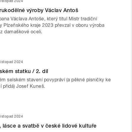
listopad 2024
í rukodělné výroby Václav Antoš
na Václava Antoše, který titul Mistr tradiční
y Plzeňského kraje 2023 převzal v oboru výroba
z damaškové oceli.
listopad 2024
kém statku / 2. díl
rém selském stavení povypráví (a pěkné písničky ke
 přidá) Josef Kuneš.
listopad 2024
 lásce a svatbě v české lidové kultuře