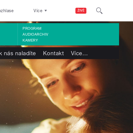
ozhlase
Více
ŽIVĚ
PROGRAM
AUDIOARCHIV
KAMERY
k nás naladíte
Kontakt
Více
…