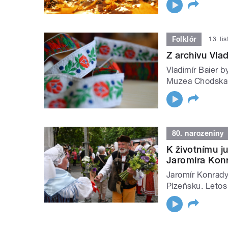
Folklór
13. li
Z archivu Vlad
Vladimír Baier b
Muzea Chodska,
80. narozeniny
K životnímu j
Jaromíra Kon
Jaromír Konrady
Plzeňsku. Letos 