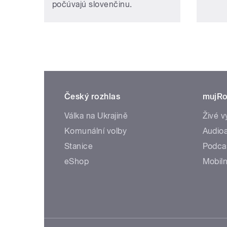
počúvajú slovenčinu.
Český rozhlas
mujRo
Válka na Ukrajině
Živé v
Komunální volby
Audioa
Stanice
Podca
eShop
Mobiln