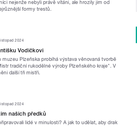
íci nejenže nebyli právě vítáni, ale hrozily jim od
jrůznější formy trestů.
listopad 2024
antišku Vodičkovi
 muzeu Plzeňska probíhá výstava věnovaná tvorbě
"Mistr tradiční rukodělné výroby Plzeňského kraje". V
ni další tři mistři.
listopad 2024
im našich předků
ipravovali lidé v minulosti? A jak to udělat, aby drak