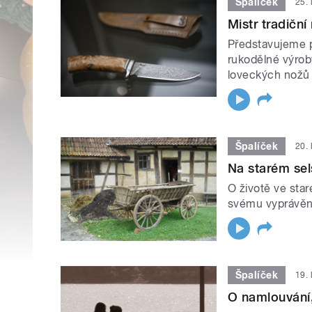
Špalíček
25. 
Mistr tradičn
Představujeme pa
rukodělné výrob
loveckých nožů 
Špalíček
20. 
Na starém sels
O životě ve sta
svému vyprávění
Špalíček
19. 
O namlouvání,