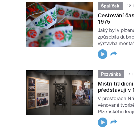
Špalíček
12. 
Cestování ča
1975
Jaký byl v plze
způsobila dubnov
výstavba města
Pozvánka
7. 
Mistři tradič
představují 
V prostorách Ná
věnovaná tvorbě 
Plzeňského kraj