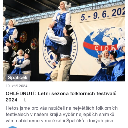
Špalíček
10. září 2024
OHLÉDNUTÍ: Letní sezóna folklorních festivalů
2024 – I.
I letos jsme pro vás natáčeli na největších folklorních
festivalech v našem kraji a výběr nejlepších snímků
vám nabídneme v malé sérii Špalíčků lidových písní.