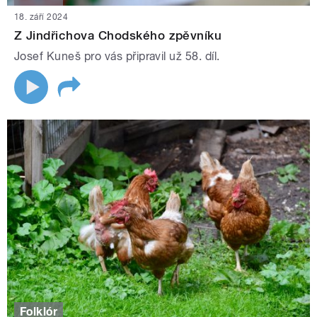
18. září 2024
Z Jindřichova Chodského zpěvníku
Josef Kuneš pro vás připravil už 58. díl.
Folklór