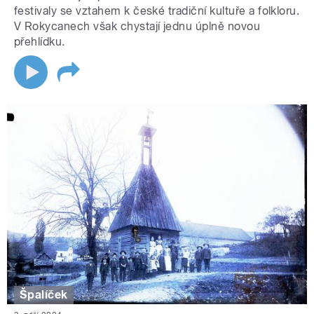
festivaly se vztahem k české tradiční kultuře a folkloru.
V Rokycanech však chystají jednu úplně novou
přehlídku.
Špalíček