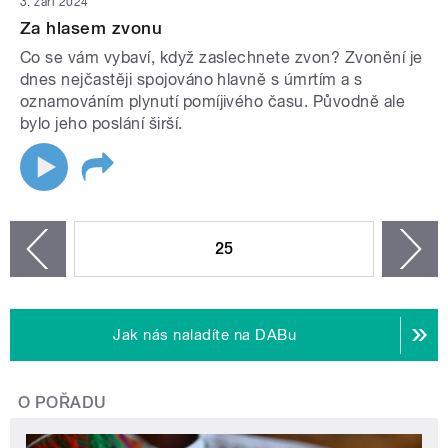
3. září 2024
Za hlasem zvonu
Co se vám vybaví, když zaslechnete zvon? Zvonění je
dnes nejčastěji spojováno hlavně s úmrtím a s
oznamováním plynutí pomíjivého času. Původně ale
bylo jeho poslání širší.
STRÁNKY
25
n
zí
Jak nás naladíte na DABu
O POŘADU