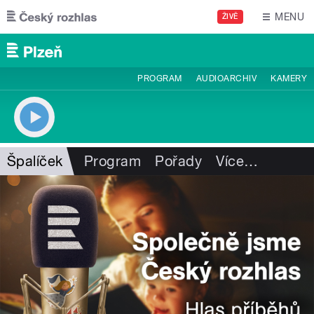
Přejít k hlavnímu obsahu
MENU
ŽIVĚ
PROGRAM
AUDIOARCHIV
KAMERY
Špalíček
Program
Pořady
Více
…