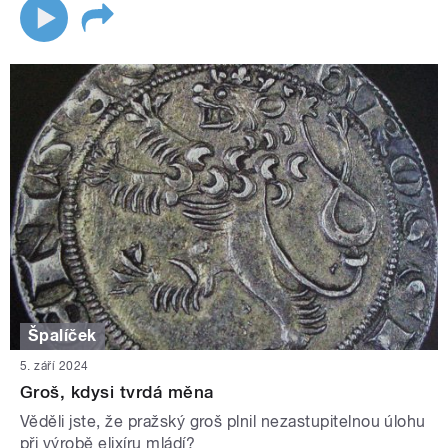
Špalíček
5. září 2024
Groš, kdysi tvrdá měna
Věděli jste, že pražský groš plnil nezastupitelnou úlohu
při výrobě elixíru mládí?