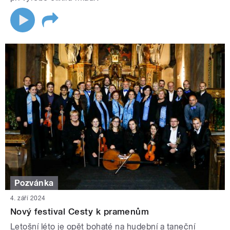
Pozvánka
4. září 2024
Nový festival Cesty k pramenům
Letošní léto je opět bohaté na hudební a taneční