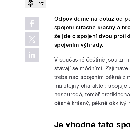
Odpovídáme na dotaz od po
spojení strašně krásný a h
že jde o spojení dvou proti
spojením výhrady.
V současné češtině jsou zmiň
stávají se módními. Zajímavé 
třeba nad spojením pěkná zim
má stejný charakter: spojuje 
nesourodá, téměř protikladná
děsně krásný, pěkně ošklivý 
Je vhodné tato spo