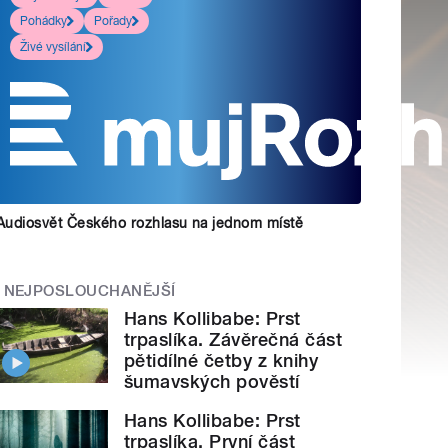
Pohádky
Pořady
Živé vysílání
Audiosvět Českého rozhlasu na jednom místě
NEJPOSLOUCHANĚJŠÍ
Hans Kollibabe: Prst
trpaslíka. Závěrečná část
pětidílné četby z knihy
šumavských pověstí
Hans Kollibabe: Prst
trpaslíka. První část