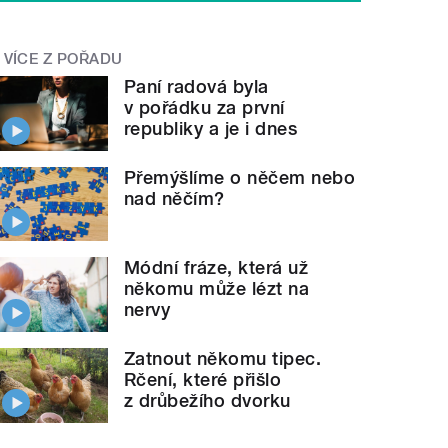
VÍCE Z POŘADU
Paní radová byla
v pořádku za první
republiky a je i dnes
Přemýšlíme o něčem nebo
nad něčím?
Módní fráze, která už
někomu může lézt na
nervy
Zatnout někomu tipec.
Rčení, které přišlo
z drůbežího dvorku