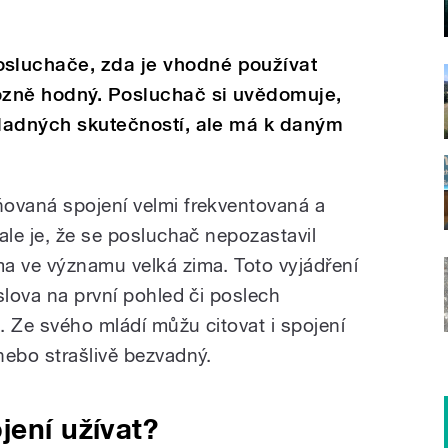
sluchače, zda je vhodné používat
rozně hodný. Posluchač si uvědomuje,
kladných skutečností, ale má k daným
ovaná spojení velmi frekventovaná a
ale je, že se posluchač nepozastavil
a ve významu velká zima. Toto vyjádření
slova na první pohled či poslech
. Ze svého mládí můžu citovat i spojení
nebo strašlivě bezvadný.
jení užívat?