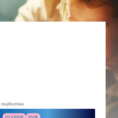
mujRozhlas
Hry a četby
Krimi