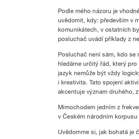
Podle mého názoru je vhodné 
uvědomit, kdy: především v m
komunikátech, v ostatních b
posluchač uvádí příklady z n
Posluchač není sám, kdo se 
hledáme určitý řád, který pro
jazyk nemůže být vždy logický
i kreativita. Tato spojení akti
akcentuje význam druhého, zv
Mimochodem jedním z frekven
v Českém národním korpusu 
Uvědomme si, jak bohatá je če