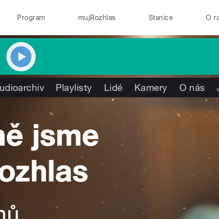
Program
mujRozhlas
Stanice
O r
udioarchiv
Playlisty
Lidé
Kamery
O nás