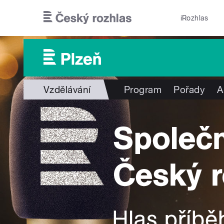
Přejít k hlavnímu obsahu
iRozhlas
Vzdělávání
Program
Pořady
A