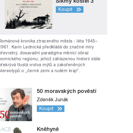
Šikmý kostel 3
Koupit
Románová kronika ztraceného města - léta 1945–
1961. Karin Lednická předkládá do značné míry
převratný, dosavadní paradigma měnící obraz
hornického regionu, jehož zahlazenou historii stále
překrývá tlustá vrstva mýtů a zakořeněných
stereotypů o „černé zemi a rudém kraji“.
50 moravských pověstí
Zdeněk Junák
Koupit
Kněhyně