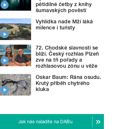
pětidílné četby z knihy
šumavských pověstí
Vyhlídka nade Mží láká
milence i turisty
72. Chodské slavnosti se
blíží. Český rozhlas Plzeň
zve na tři pořady a
rozhlasovou zónu u věže
Oskar Baum: Rána osudu.
Krutý příběh chytrého
kluka
Jak nás naladíte na DABu