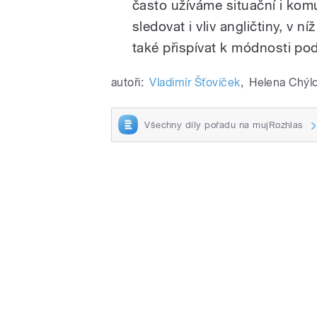
často užíváme situační i ko
sledovat i vliv angličtiny, v
také přispívat k módnosti po
autoři:
Vladimír Šťovíček
,
Helena Chýl
Všechny díly pořadu na mujRozhlas