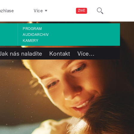
ozhlase
Více
ŽIVĚ
PROGRAM
AUDIOARCHIV
KAMERY
Jak nás naladíte
Kontakt
Více
…