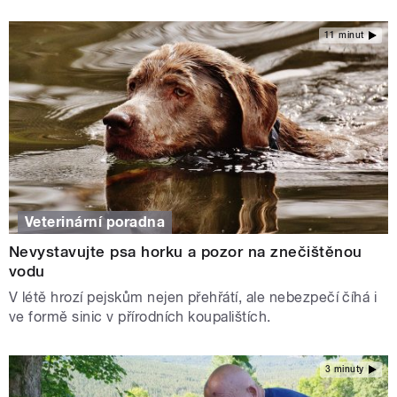
11 minut
Veterinární poradna
Nevystavujte psa horku a pozor na znečištěnou
vodu
V létě hrozí pejskům nejen přehřátí, ale nebezpečí číhá i
ve formě sinic v přírodních koupalištích.
3 minuty