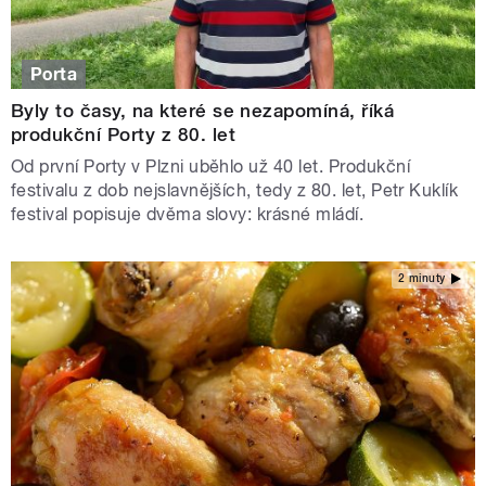
Porta
Byly to časy, na které se nezapomíná, říká
produkční Porty z 80. let
Od první Porty v Plzni uběhlo už 40 let. Produkční
festivalu z dob nejslavnějších, tedy z 80. let, Petr Kuklík
festival popisuje dvěma slovy: krásné mládí.
2 minuty