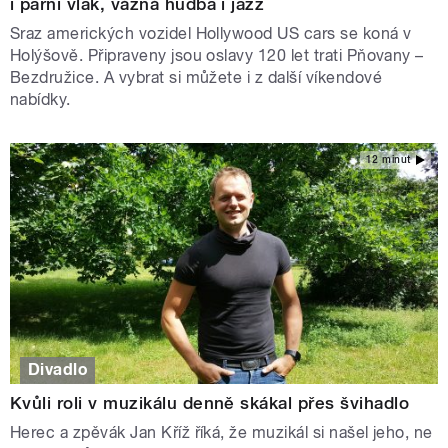
i parní vlak, vážná hudba i jazz
Sraz amerických vozidel Hollywood US cars se koná v
Holýšově. Připraveny jsou oslavy 120 let trati Pňovany –
Bezdružice. A vybrat si můžete i z další víkendové
nabídky.
12 minut
Divadlo
Kvůli roli v muzikálu denně skákal přes švihadlo
Herec a zpěvák Jan Kříž říká, že muzikál si našel jeho, ne