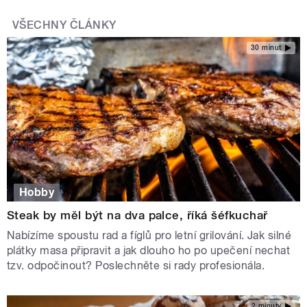
VŠECHNY ČLÁNKY
30 minut
Hobby
Steak by měl být na dva palce, říká šéfkuchař
Nabízíme spoustu rad a fíglů pro letní grilování. Jak silné
plátky masa připravit a jak dlouho ho po upečení nechat
tzv. odpočinout? Poslechněte si rady profesionála.
2 minuty