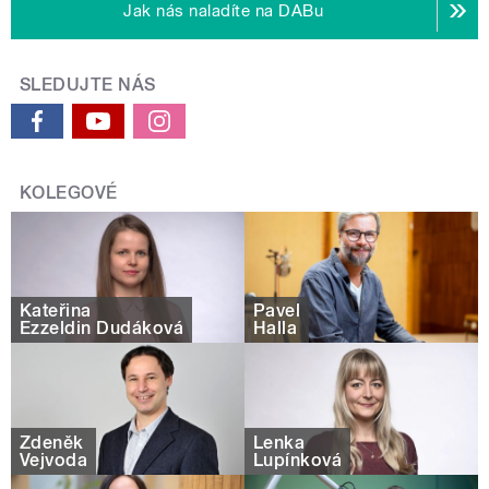
Jak nás naladíte na DABu
SLEDUJTE NÁS
KOLEGOVÉ
Kateřina
Pavel
Ezzeldin Dudáková
Halla
Zdeněk
Lenka
Vejvoda
Lupínková