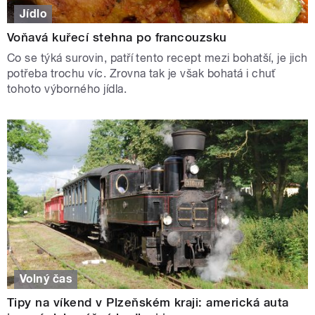
Jídlo
Voňavá kuřecí stehna po francouzsku
Co se týká surovin, patří tento recept mezi bohatší, je jich
potřeba trochu víc. Zrovna tak je však bohatá i chuť
tohoto výborného jídla.
Volný čas
Tipy na víkend v Plzeňském kraji: americká auta