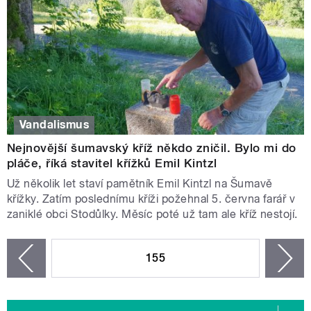
Vandalismus
Nejnovější šumavský kříž někdo zničil. Bylo mi do
pláče, říká stavitel křížků Emil Kintzl
Už několik let staví pamětník Emil Kintzl na Šumavě
křížky. Zatím poslednímu kříži požehnal 5. června farář v
zaniklé obci Stodůlky. Měsíc poté už tam ale kříž nestojí.
STRÁNKY
155
n
zí