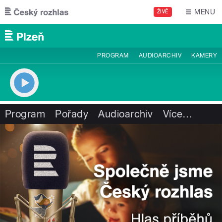
Přejít k hlavnímu obsahu
MENU
ŽIVĚ
PROGRAM
AUDIOARCHIV
KAMERY
Program
Pořady
Audioarchiv
Více
…