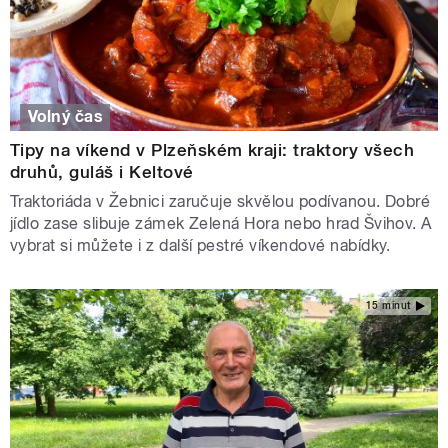
Volný čas
Tipy na víkend v Plzeňském kraji: traktory všech
druhů, guláš i Keltové
Traktoriáda v Žebnici zaručuje skvělou podívanou. Dobré
jídlo zase slibuje zámek Zelená Hora nebo hrad Švihov. A
vybrat si můžete i z další pestré víkendové nabídky.
15 minut