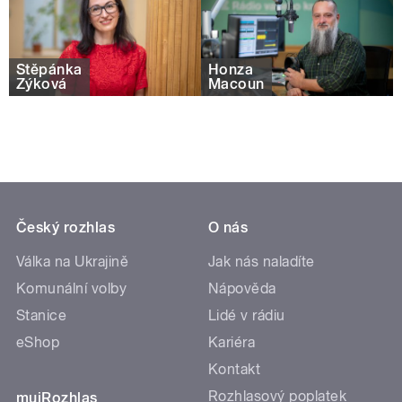
Štěpánka
Honza
Zýková
Macoun
Český rozhlas
O nás
Válka na Ukrajině
Jak nás naladíte
Komunální volby
Nápověda
Stanice
Lidé v rádiu
eShop
Kariéra
Kontakt
Rozhlasový poplatek
mujRozhlas