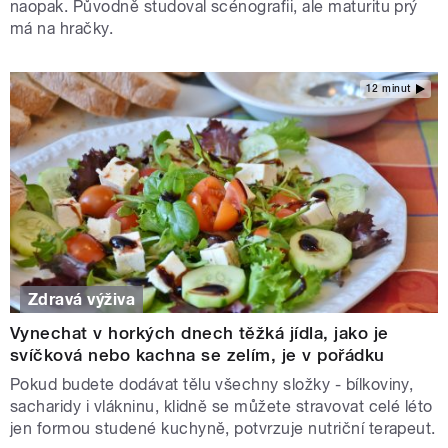
naopak. Původně studoval scénografii, ale maturitu prý
má na hračky.
12 minut
Zdravá výživa
Vynechat v horkých dnech těžká jídla, jako je
svíčková nebo kachna se zelím, je v pořádku
Pokud budete dodávat tělu všechny složky - bílkoviny,
sacharidy i vlákninu, klidně se můžete stravovat celé léto
jen formou studené kuchyně, potvrzuje nutriční terapeut.