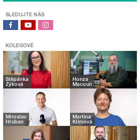
SLEDUJTE NÁS
KOLEGOVÉ
Štěpánka
Honza
Zýková
Macoun
Miroslav
Martina
Hruban
Klímová