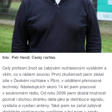
foto:
Petr Handl
,
Český rozhlas
Celý profesní život se zabývám rozhlasovým vysíláním a
vším, co s rádiem souvisí. První zkušenosti jsem získal
zde v Českém rozhlase v Plzni, v oddělení přenosové
techniky. Následujících skoro 14 let jsem pracoval
v soukromém rádiu. Od roku 2009 jsem dostal možnost
poznat i druhou stránku rádia jako je distribuce signálu,
vysílače a vysílací antény. Také jsem se začal zabývat
digitálním rozhlasovým vysíláním a byl jsem u zrodu