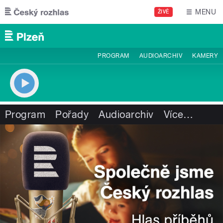
Přejít k hlavnímu obsahu
MENU
ŽIVĚ
PROGRAM
AUDIOARCHIV
KAMERY
Program
Pořady
Audioarchiv
Více
…