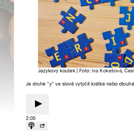
Jazykový koutek | Foto:
Iva Kokešová
, Čes
Je druhé "y" ve slově vytyčit krátké nebo dlou
2:05