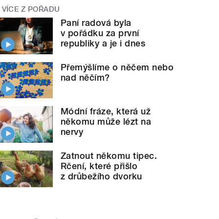
VÍCE Z POŘADU
Paní radová byla
v pořádku za první
republiky a je i dnes
Přemýšlíme o něčem nebo
nad něčím?
Módní fráze, která už
někomu může lézt na
nervy
Zatnout někomu tipec.
Rčení, které přišlo
z drůbežího dvorku