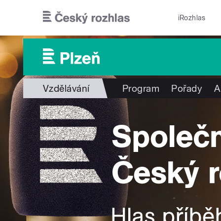
Přejít k hlavnímu obsahu
iRozhlas
Vzdělávání
Program
Pořady
A