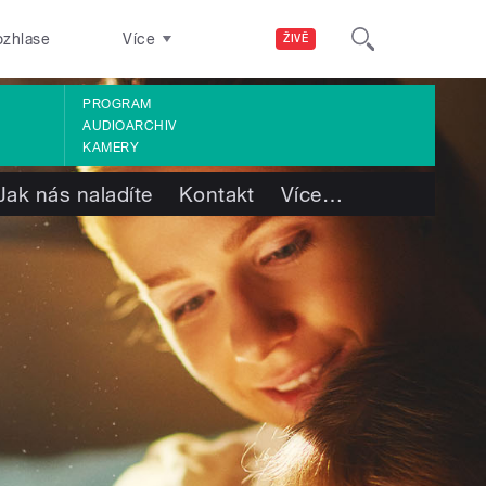
ozhlase
Více
ŽIVĚ
PROGRAM
AUDIOARCHIV
KAMERY
Jak nás naladíte
Kontakt
Více
…