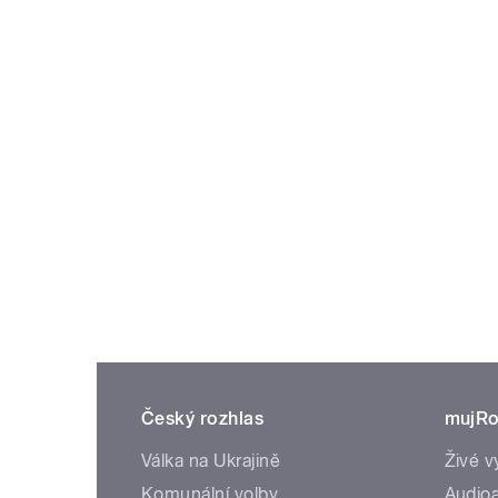
Český rozhlas
mujRo
Válka na Ukrajině
Živé v
Komunální volby
Audioa