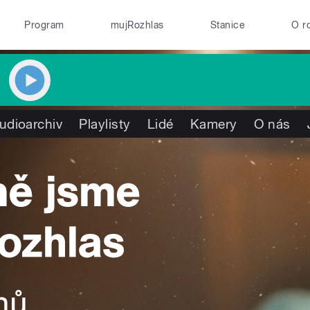
Program
mujRozhlas
Stanice
O r
udioarchiv
Playlisty
Lidé
Kamery
O nás