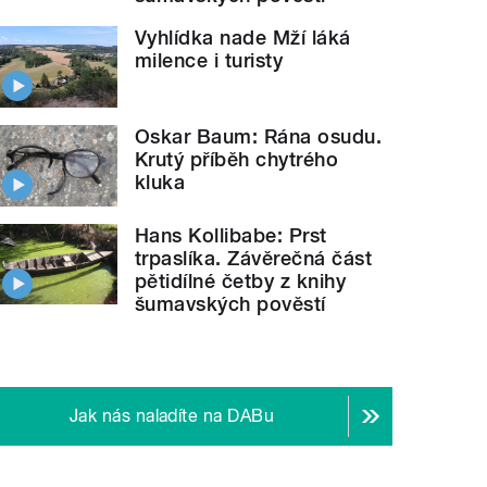
Vyhlídka nade Mží láká
milence i turisty
Oskar Baum: Rána osudu.
Krutý příběh chytrého
kluka
Hans Kollibabe: Prst
trpaslíka. Závěrečná část
pětidílné četby z knihy
šumavských pověstí
Jak nás naladíte na DABu