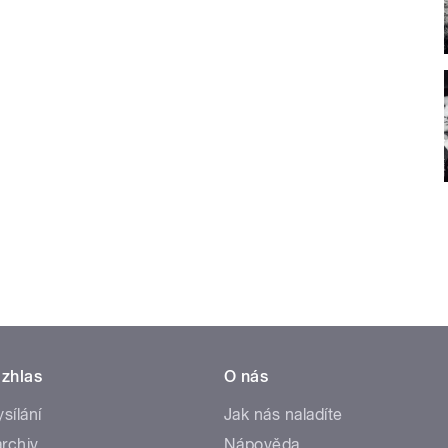
zhlas
O nás
ysílání
Jak nás naladíte
rchiv
Nápověda