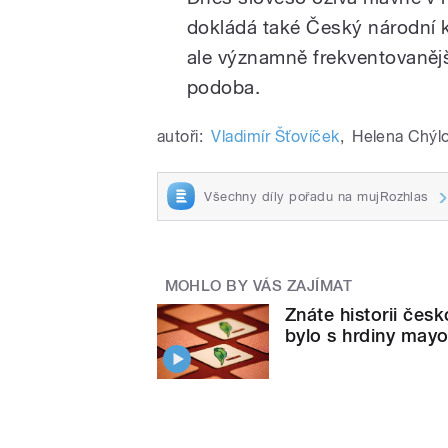
dokládá také Český národní 
ale významně frekventovanější
podoba.
autoři:
Vladimír Šťovíček
,
Helena Chýl
Všechny díly pořadu na mujRozhlas
MOHLO BY VÁS ZAJÍMAT
Znáte historii čes
bylo s hrdiny may