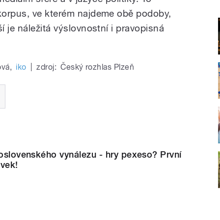
korpus, ve kterém najdeme obě podoby,
 je náležitá výslovnostní i pravopisná
ová
,
iko
|
zdroj:
Český rozhlas Plzeň
koslovenského vynálezu - hry pexeso? První
ovek!