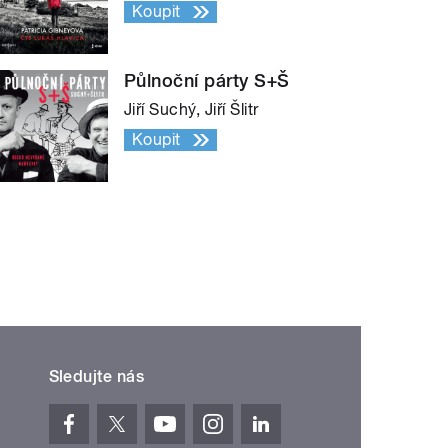
Koupit
Půlnoční párty S+Š
Jiří Suchý, Jiří Šlitr
Koupit
Sledujte nás