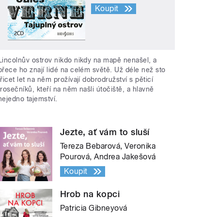
Koupit
Lincolnův ostrov nikdo nikdy na mapě nenašel, a
přece ho znají lidé na celém světě. Už déle než sto
třicet let na něm prožívají dobrodružství s pěticí
trosečníků, kteří na něm našli útočiště, a hlavně
nejedno tajemství.
Jezte, ať vám to sluší
Tereza Bebarová, Veronika
Pourová, Andrea Jakešová
Koupit
Hrob na kopci
Patricia Gibneyová