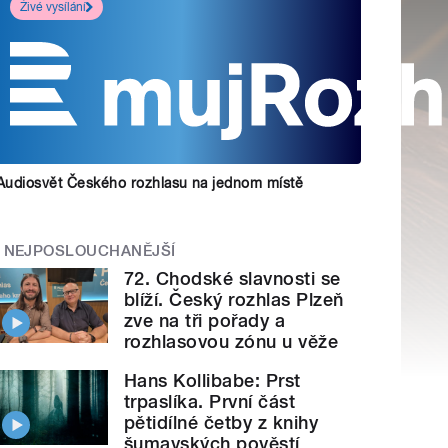
Živé vysílání
Audiosvět Českého rozhlasu na jednom místě
NEJPOSLOUCHANĚJŠÍ
72. Chodské slavnosti se
blíží. Český rozhlas Plzeň
zve na tři pořady a
rozhlasovou zónu u věže
Hans Kollibabe: Prst
trpaslíka. První část
pětidílné četby z knihy
šumavských pověstí