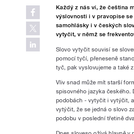
Každý z nás ví, že čeština 
výslovnosti i v pravopise 
samohlásky i v českých slo
vytyčit, v němž se frekvent
Slovo vytyčit souvisí se slov
pomocí tyčí, přeneseně stano
tyč, pak vyslovujeme a také z
Vliv snad může mít starší for
spisovného jazyka českého. D
podobách - vytyčit i vytýčit,
vytýčit, že se jedná o slovo z
podobu v poslední třetině dv
Dnes sloveso ožívá hlavně v me