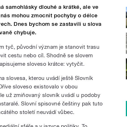
má samohlásky dlouhé a krátké, ale ve
se nás mohou zmocnit pochyby o délce
vech. Dnes bychom se zastavili u slova
ovaně chybuje.
em tyč, původní význam je stanovit trasu
vit cestu nebo cíl. Shodně se slovem
apisujeme sloveso krátce: vytyčit.
ma slovesa, kterou uvádí ještě Slovník
říve sloveso existovalo v obou
 ale už zmiňovaný slovník uvádí u podoby
astaralé. Slovní spisovné češtiny pak tuto
acátého století neuvádí vůbec.
diální sféře a v jazyce politiky. To