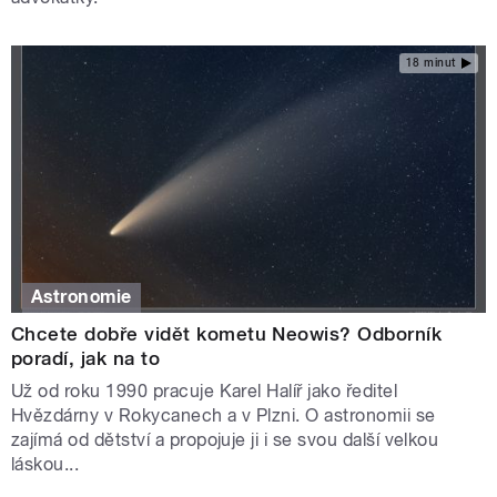
18 minut
Astronomie
Chcete dobře vidět kometu Neowis? Odborník
poradí, jak na to
Už od roku 1990 pracuje Karel Halíř jako ředitel
Hvězdárny v Rokycanech a v Plzni. O astronomii se
zajímá od dětství a propojuje ji i se svou další velkou
láskou...
STRÁNKY