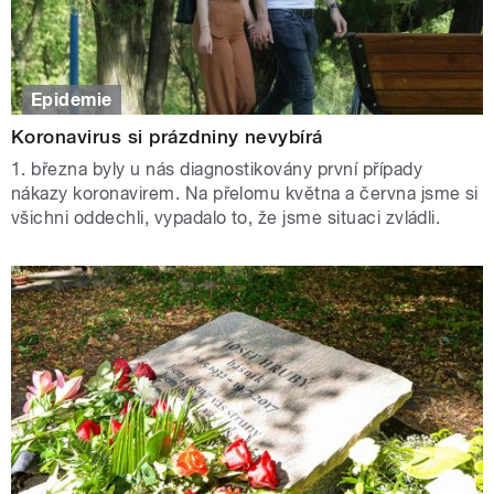
Epidemie
Koronavirus si prázdniny nevybírá
1. března byly u nás diagnostikovány první případy
nákazy koronavirem. Na přelomu května a června jsme si
všichni oddechli, vypadalo to, že jsme situaci zvládli.