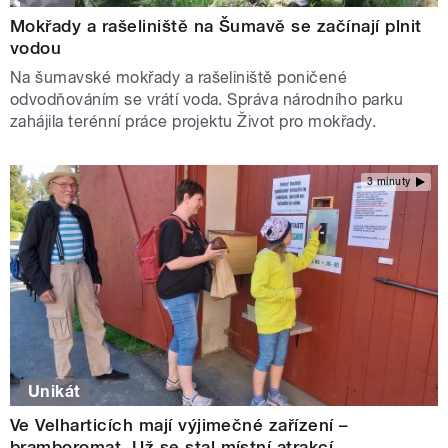
Mokřady a rašeliniště na Šumavě se začínají plnit
vodou
Na šumavské mokřady a rašeliniště poničené
odvodňováním se vrátí voda. Správa národního parku
zahájila terénní práce projektu Život pro mokřady.
3 minuty
Unikát
Ve Velharticích mají výjimečné zařízení –
bramboromat. Už se stal místní atrakcí