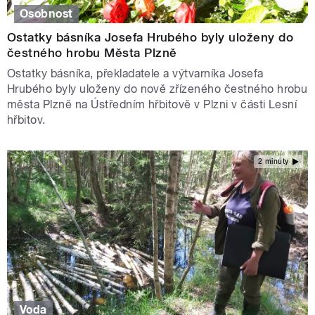
Osobnost
Ostatky básníka Josefa Hrubého byly uloženy do
čestného hrobu Města Plzně
Ostatky básníka, překladatele a výtvarníka Josefa
Hrubého byly uloženy do nově zřízeného čestného hrobu
města Plzně na Ústředním hřbitově v Plzni v části Lesní
hřbitov.
2 minuty
Voda