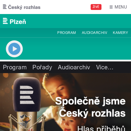
Přejít k hlavnímu obsahu
MENU
ŽIVĚ
PROGRAM
AUDIOARCHIV
KAMERY
Program
Pořady
Audioarchiv
Více
…