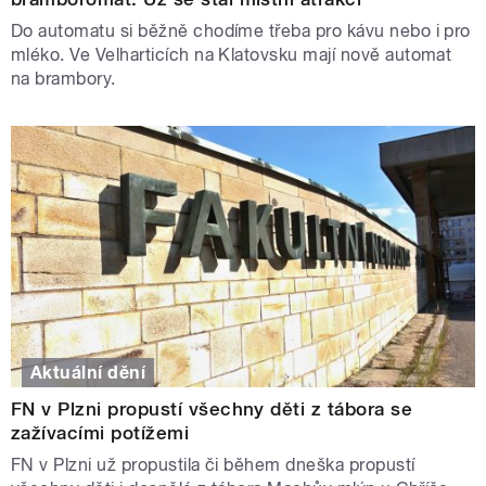
Do automatu si běžně chodíme třeba pro kávu nebo i pro
mléko. Ve Velharticích na Klatovsku mají nově automat
na brambory.
Aktuální dění
FN v Plzni propustí všechny děti z tábora se
zažívacími potížemi
FN v Plzni už propustila či během dneška propustí