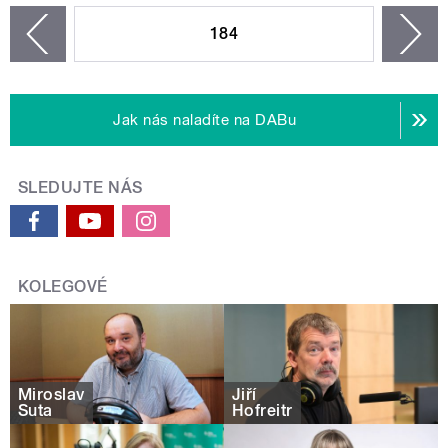
184
n
zí
Jak nás naladíte na DABu
SLEDUJTE NÁS
KOLEGOVÉ
Miroslav
Jiří
Šuta
Hofreitr