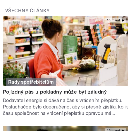
VŠECHNY ČLÁNKY
16 minut
Rady spotřebitelům
Pojízdný pás u pokladny může být záludný
Dodavatel energie si dává na čas s vrácením přeplatku.
Posluchačce bylo doporučeno, aby si přesně zjistila, kolik
času společnost na vrácení přeplatku opravdu má...
16 minut