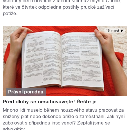
všechny děti i dospělé z tábora Machův mlýn u Chříče,
které ve čtvrtek odpoledne postihly prudké zažívací
potíže.
16 minut
Právní poradna
Před dluhy se neschovávejte! Řešte je
Mnoho lidí muselo během nouzového stavu pracovat za
snížený plat nebo dokonce přišlo o zaměstnání. Jak nyní
zabojovat s případnou insolvencí? Zeptali jsme se
advokátky.