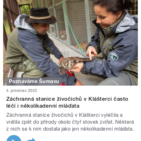
Poznáváme Šumavu
4. prosinec 2022
Záchranná stanice živočichů v Klášterci často
léčí i několikadenní mláďata
Záchranná stanice živočichů v Klášterci vyléčila a
vrátila zpět do přírody okolo čtyř stovek zvířat. Některá
z nich se k nim dostala jako jen několikadenní mláďata.