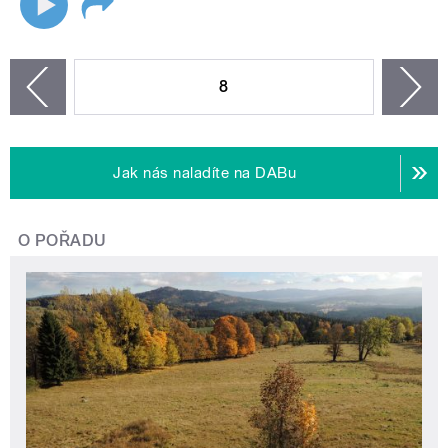
STRÁNKY
8
n
zí
Jak nás naladíte na DABu
O POŘADU