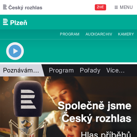
Přejít k hlavnímu obsahu
MENU
ŽIVĚ
PROGRAM
AUDIOARCHIV
KAMERY
Poznáváme Šumavu
Program
Pořady
Více
…