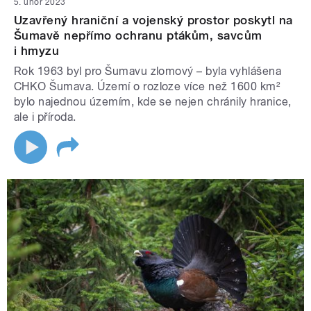
5. únor 2023
Uzavřený hraniční a vojenský prostor poskytl na
Šumavě nepřímo ochranu ptákům, savcům
i hmyzu
Rok 1963 byl pro Šumavu zlomový – byla vyhlášena
CHKO Šumava. Území o rozloze více než 1600 km²
bylo najednou územím, kde se nejen chránily hranice,
ale i příroda.