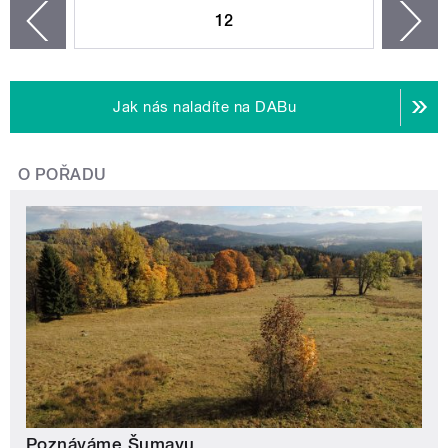
12
n
zí
Jak nás naladíte na DABu
O POŘADU
Poznáváme Šumavu