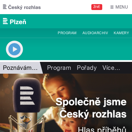
Přejít k hlavnímu obsahu
MENU
ŽIVĚ
PROGRAM
AUDIOARCHIV
KAMERY
Poznáváme Šumavu
Program
Pořady
Více
…