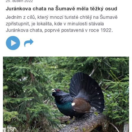
25. duben 2022
Juránkova chata na Šumavě měla těžký osud
Jedním z cílů, který mnozí turisté chtějí na Šumavě
zpřístupnit, je lokalita, kde v minulosti stávala
Juránkova chata, poprvé postavená v roce 1922.