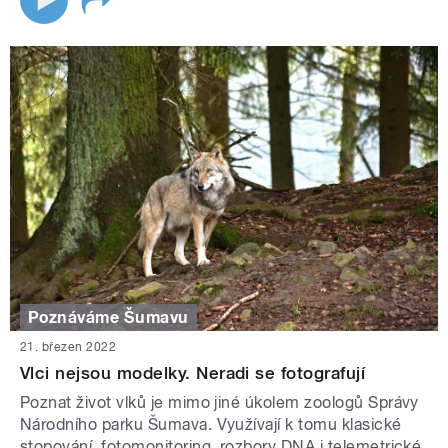
Poznáváme Šumavu
21. březen 2022
Vlci nejsou modelky. Neradi se fotografují
Poznat život vlků je mimo jiné úkolem zoologů Správy
Národního parku Šumava. Využívají k tomu klasické
stopování, fotomonitoring, rozbory DNA i telemetrické