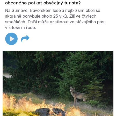
obecného potkat obyčejný turista?
Na Šumavě, Bavorském lese a nejbližším okolí se
aktuálně pohybuje okolo 25 vlků. Žijí ve čtyřech
smečkách. Další může vzniknout ze stávajícího páru
v letošním roce.