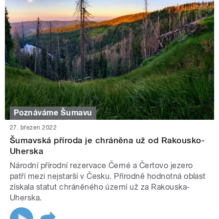
Poznáváme Šumavu
27. březen 2022
Šumavská příroda je chráněna už od Rakousko-
Uherska
Národní přírodní rezervace Černé a Čertovo jezero
patří mezi nejstarší v Česku. Přírodně hodnotná oblast
získala statut chráněného území už za Rakouska-
Uherska.