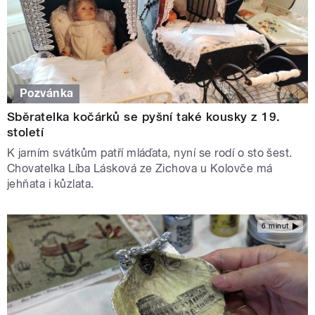
Pozvánka
Sběratelka kočárků se pyšní také kousky z 19.
století
K jarním svátkům patří mláďata, nyní se rodí o sto šest.
Chovatelka Líba Lásková ze Zichova u Kolovče má
jehňata i kůzlata.
6 minut