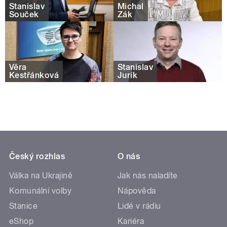
Stanislav
Michal
Souček
Žák
Věra
Stanislav
Kestřánková
Jurík
Český rozhlas
O nás
Válka na Ukrajině
Jak nás naladíte
Komunální volby
Nápověda
Stanice
Lidé v rádiu
eShop
Kariéra