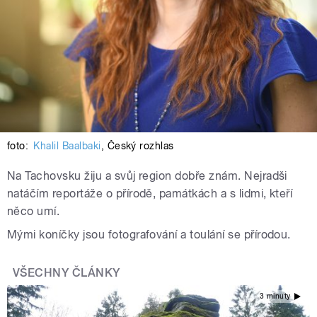
foto:
Khalil Baalbaki
,
Český rozhlas
Na Tachovsku žiju a svůj region dobře znám. Nejradši
natáčím reportáže o přírodě, památkách a s lidmi, kteří
něco umí.
Mými koníčky jsou fotografování a toulání se přírodou.
VŠECHNY ČLÁNKY
3 minuty