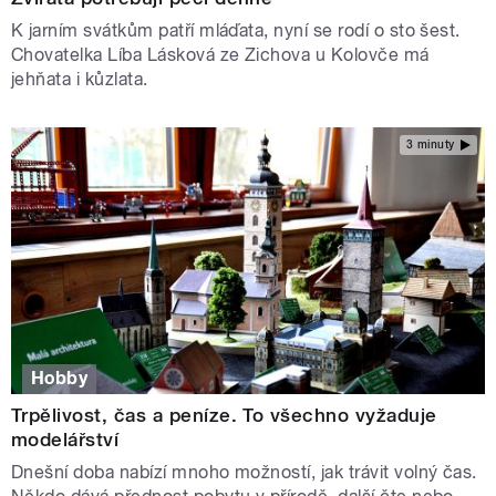
K jarním svátkům patří mláďata, nyní se rodí o sto šest.
Chovatelka Líba Lásková ze Zichova u Kolovče má
jehňata i kůzlata.
3 minuty
Hobby
Trpělivost, čas a peníze. To všechno vyžaduje
modelářství
Dnešní doba nabízí mnoho možností, jak trávit volný čas.