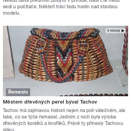
Někdo dává přednost pobytu v přírodě, další čte nebo
sedí u počítače. Někteří tráví řadu hodin nad stavbou
modelu.
3 minuty
Řemeslo
Městem dřevěných perel býval Tachov
Tachov má zajímavou historii nejen na poli válečném, ale
také, co se týče řemesel. Jedním z nich byla výroba
dřevěných korálků a knoflíků. Právě ty přinesly Tachovu
slávu.