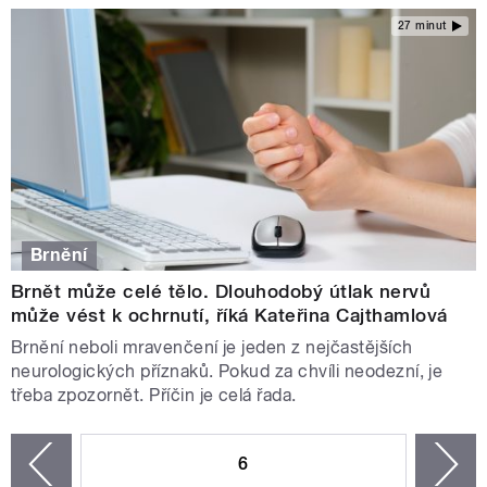
27 minut
Brnění
Brnět může celé tělo. Dlouhodobý útlak nervů
může vést k ochrnutí, říká Kateřina Cajthamlová
Brnění neboli mravenčení je jeden z nejčastějších
neurologických příznaků. Pokud za chvíli neodezní, je
třeba zpozornět. Příčin je celá řada.
STRÁNKY
6
n
zí