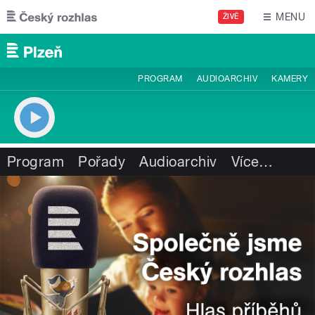
Přejít k hlavnímu obsahu
MENU
ŽIVĚ
PROGRAM
AUDIOARCHIV
KAMERY
Program
Pořady
Audioarchiv
Více
…