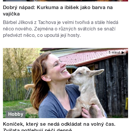
Dobrý nápad: Kurkuma a ibišek jako barva na
vajíčka
Bärbel Jílková z Tachova je velmi tvořivá a stále hledá
něco nového. Zejména o různých svátcích se snaží
předvézt něco, co upoutá její hosty.
5 minut
Hobby
Koníček, který se nedá odkládat na volný čas.
Zvířata potřebují péči denně