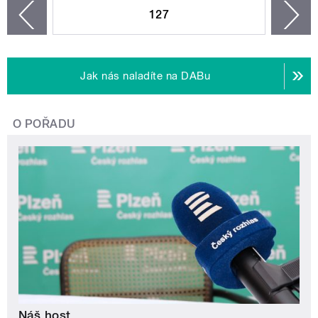
127
n
zí
Jak nás naladíte na DABu
O POŘADU
Náš host