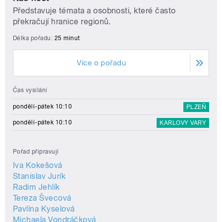
Představuje témata a osobnosti, které často
překračují hranice regionů.
Délka pořadu:
25 minut
Více o pořadu
Čas vysílání
pondělí-pátek 10:10
PLZEŇ
pondělí-pátek 10:10
KARLOVY VARY
Pořad připravují
Iva Kokešová
Stanislav Jurík
Radim Jehlík
Tereza Švecová
Pavlína Kyselová
Michaela Vondráčková