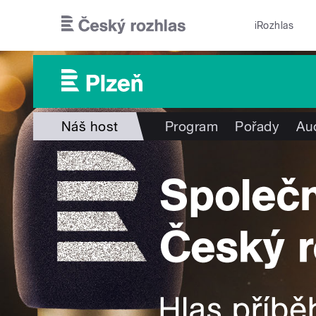
Přejít k hlavnímu obsahu
iRozhlas
Náš host
Program
Pořady
Au