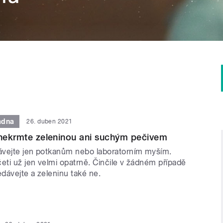
adna
26. duben 2021
 nekrmte zeleninou ani suchým pečivem
vejte jen potkanům nebo laboratorním myším.
ti už jen velmi opatrně. Činčile v žádném případě
dávejte a zeleninu také ne.