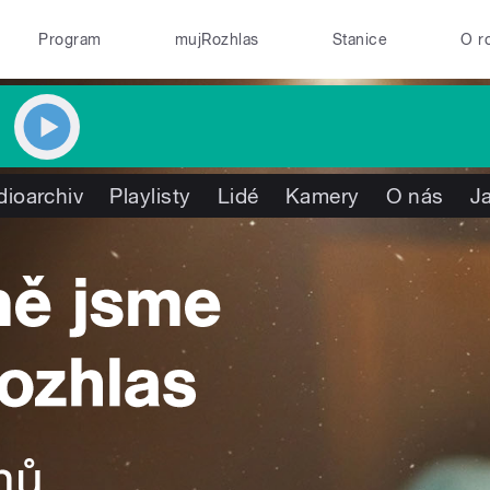
Program
mujRozhlas
Stanice
O r
dioarchiv
Playlisty
Lidé
Kamery
O nás
J