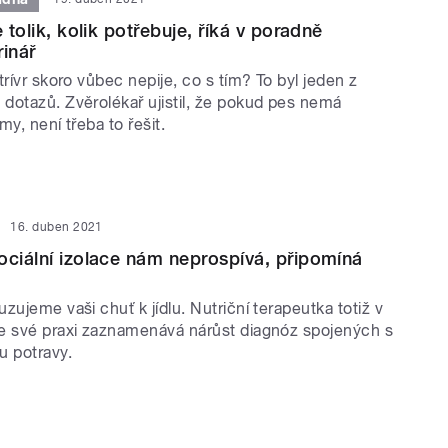
e tolik, kolik potřebuje, říká v poradně
rinář
trívr skoro vůbec nepije, co s tím? To byl jeden z
dotazů. Zvěrolékař ujistil, že pokud pes nemá
my, není třeba to řešit.
16. duben 2021
ociální izolace nám neprospívá, připomíná
zujeme vaši chuť k jídlu. Nutriční terapeutka totiž v
e své praxi zaznamenává nárůst diagnóz spojených s
u potravy.