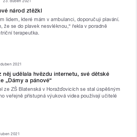
23. duben 2021
vé národ ztěžkl
m lidem, které mám v ambulanci, doporučuji plavání.
m, že se do plavek nesvléknou,“ řekla v poradně
triční terapeutka.
 duben 2021
z něj udělala hvězdu internetu, své dětské
uje „Dámy a pánové“
tel ze ZŠ Blatenská v Horažďovicích se stal úspěšným
o veřejně přístupná výuková videa používají učitelé
duben 2021