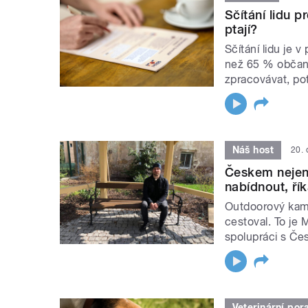
Sčítání lidu p
ptají?
Sčítání lidu je
než 65 % občanů
zpracovávat, po
Náš host
20.
Českem nejen
nabídnout, ř
Outdoorový kame
cestoval. To je 
spolupráci s Česk
Veterinární por