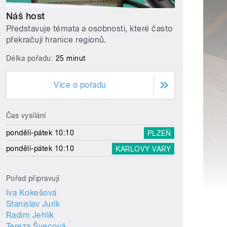
Náš host
Představuje témata a osobnosti, které často
překračují hranice regionů.
Délka pořadu:
25 minut
Více o pořadu
Čas vysílání
pondělí-pátek 10:10
PLZEŇ
pondělí-pátek 10:10
KARLOVY VARY
Pořad připravují
Iva Kokešová
Stanislav Jurík
Radim Jehlík
Tereza Švecová