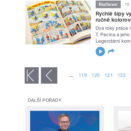
Rozhovor
13.
Rychlé šípy v
ručně koloro
Dva roky práce m
T. Pecina a jeh
Legendární komi
STRÁNKY
…
119
120
121
122
« první
‹ předchozí
DALŠÍ POŘADY