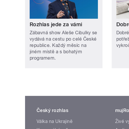
Rozhlas jede za vámi
Dobr
Zábavná show Aleše Cibulky se
Dobré
vydává na cestu po celé České
potře
republice. Každý měsíc na
vykro
jiném místě a s bohatým
programem.
Český rozhlas
mujRo
Válka na Ukrajině
Živé v