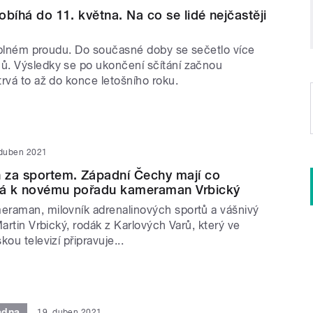
robíhá do 11. května. Na co se lidé nejčastěji
 v plném proudu. Do současné doby se sečetlo více
. Výsledky se po ukončení sčítání začnou
trvá to až do konce letošního roku.
 duben 2021
 za sportem. Západní Čechy mají co
íká k novému pořadu kameraman Vrbický
raman, milovník adrenalinových sportů a vášnivý
Martin Vrbický, rodák z Karlových Varů, který ve
ou televizí připravuje...
adna
19. duben 2021