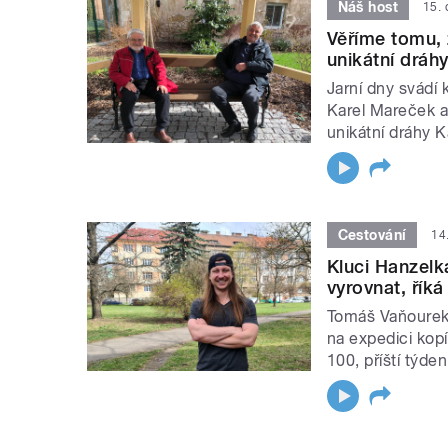
Náš host
15.
Věříme tomu, 
unikátní dráh
Jarní dny svádí 
Karel Mareček a 
unikátní dráhy K
Cestování
14
Kluci Hanzelk
vyrovnat, řík
Tomáš Vaňourek,
na expedici kop
100, příští týde