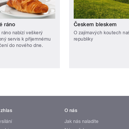
é ráno
Českem bleskem
 ráno nabízí veškerý
O zajímavých koutech naš
bný servis k příjemnému
republiky
čení do nového dne.
zhlas
O nás
ysílání
Jak nás naladíte