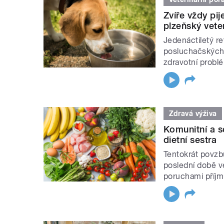
Zvíře vždy pij
plzeňský vete
Jedenáctiletý re
posluchačských 
zdravotní problé
Zdravá výživa
Komunitní a s
dietní sestra
Tentokrát povzbu
poslední době v
poruchami příjm