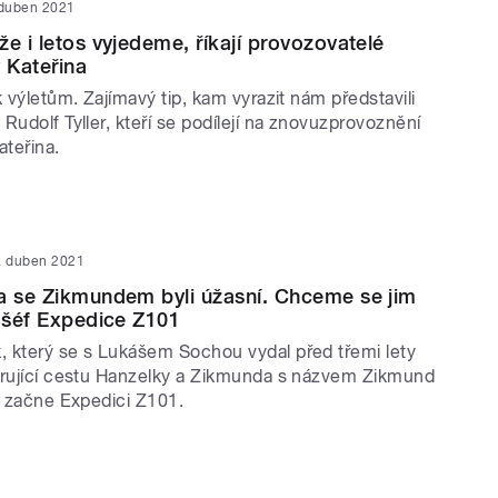
 duben 2021
že i letos vyjedeme, říkají provozovatelé
y Kateřina
k výletům. Zajímavý tip, kam vyrazit nám představili
Rudolf Tyller, kteří se podílejí na znovuzprovoznění
ateřina.
. duben 2021
a se Zikmundem byli úžasní. Chceme se jim
á šéf Expedice Z101
 který se s Lukášem Sochou vydal před třemi lety
írující cestu Hanzelky a Zikmunda s názvem Zikmund
n začne Expedici Z101.