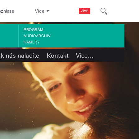
ozhlase
Více
ŽIVĚ
PROGRAM
AUDIOARCHIV
KAMERY
ak nás naladíte
Kontakt
Více
…