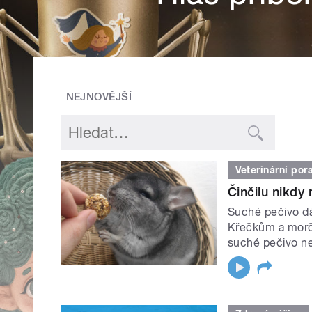
NEJNOVĚJŠÍ
Veterinární por
Činčilu nikdy
Suché pečivo dá
Křečkům a morče
suché pečivo ne