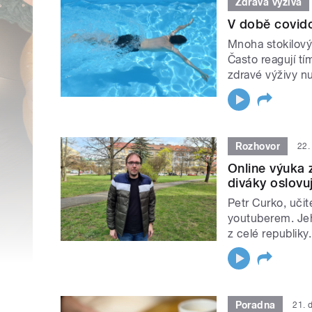
Zdravá výživa
V době covido
Mnoha stokilový
Často reagují tí
zdravé výživy nu
Rozhovor
22.
Online výuka 
diváky oslov
Petr Curko, uči
youtuberem. Jeh
z celé republiky.
Poradna
21. 