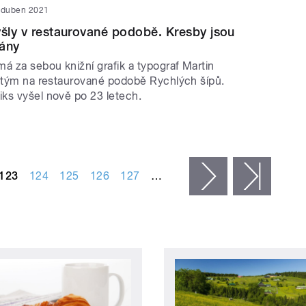
 duben 2021
yšly v restaurované podobě. Kresby jsou
vány
á za sebou knižní grafik a typograf Martin
o tým na restaurované podobě Rychlých šípů.
ks vyšel nově po 23 letech.
123
124
125
126
127
…
následující ›
posled