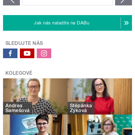
Jak nás naladíte na DABu
SLEDUJTE NÁS
KOLEGOVÉ
Andrea
Štěpánka
Samešová
Zýková