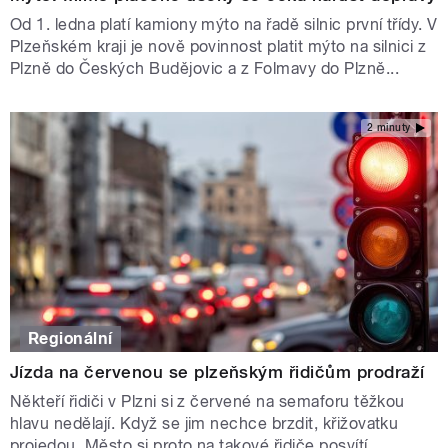
Od 1. ledna platí kamiony mýto na řadě silnic první třídy. V
Plzeňském kraji je nově povinnost platit mýto na silnici z
Plzně do Českých Budějovic a z Folmavy do Plzně...
2 minuty
Regionální
Jízda na červenou se plzeňským řidičům prodraží
Někteří řidiči v Plzni si z červené na semaforu těžkou
hlavu nedělají. Když se jim nechce brzdit, křižovatku
projedou. Město si proto na takové řidiče posvítí.