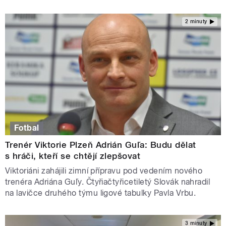
2 minuty
Fotbal
Trenér Viktorie Plzeň Adrián Guľa: Budu dělat
s hráči, kteří se chtějí zlepšovat
Viktoriáni zahájili zimní přípravu pod vedením nového
trenéra Adriána Guľy. Čtyřiačtyřicetiletý Slovák nahradil
na lavičce druhého týmu ligové tabulky Pavla Vrbu.
3 minuty