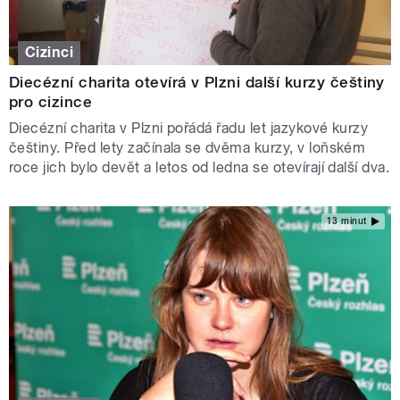
Cizinci
Diecézní charita otevírá v Plzni další kurzy češtiny
pro cizince
Diecézní charita v Plzni pořádá řadu let jazykové kurzy
češtiny. Před lety začínala se dvěma kurzy, v loňském
roce jich bylo devět a letos od ledna se otevírají další dva.
13 minut