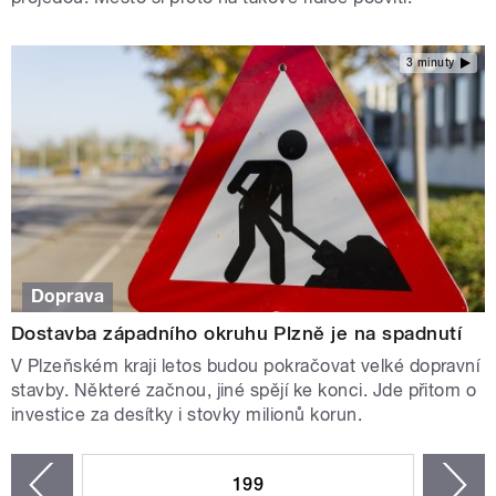
3 minuty
Doprava
Dostavba západního okruhu Plzně je na spadnutí
V Plzeňském kraji letos budou pokračovat velké dopravní
stavby. Některé začnou, jiné spějí ke konci. Jde přitom o
investice za desítky i stovky milionů korun.
STRÁNKY
199
n
zí