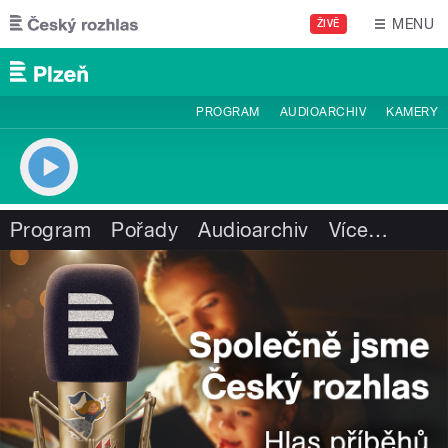
Přejít k hlavnímu obsahu
MENU
ŽIVĚ
PROGRAM
AUDIOARCHIV
KAMERY
Program
Pořady
Audioarchiv
Více
…