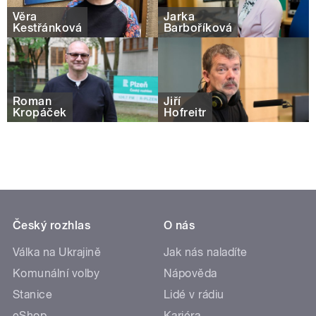
Věra
Jarka
Kestřánková
Barboříková
Roman
Jiří
Kropáček
Hofreitr
Český rozhlas
O nás
Válka na Ukrajině
Jak nás naladíte
Komunální volby
Nápověda
Stanice
Lidé v rádiu
eShop
Kariéra