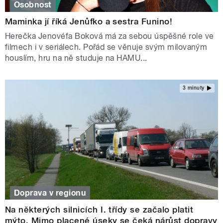
Osobnost
Maminka jí říká Jenůfko a sestra Funino!
Herečka Jenovéfa Boková má za sebou úspěšné role ve
filmech i v seriálech. Pořád se věnuje svým milovaným
houslím, hru na ně studuje na HAMU...
3 minuty
Doprava v regionu
Na některých silnicích I. třídy se začalo platit
mýto. Mimo placené úseky se čeká nárůst dopravy