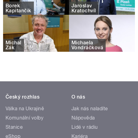
Borek
Jaroslav
Kapitančik
Kratochvíl
Michal
Michaela
Žák
Vondráčková
Český rozhlas
O nás
Válka na Ukrajině
Jak nás naladíte
Komunální volby
Nápověda
Stanice
Lidé v rádiu
eShop
Kariéra