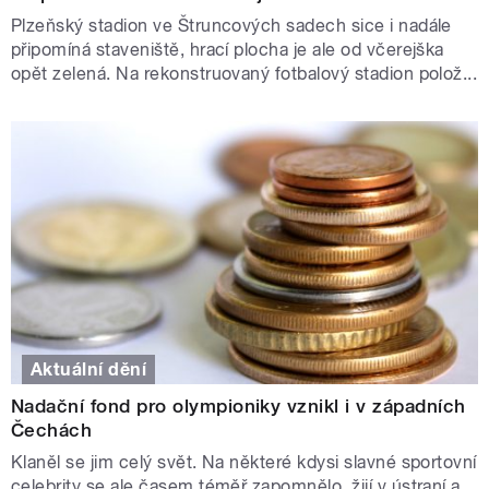
Plzeňský stadion ve Štruncových sadech sice i nadále
připomíná staveniště, hrací plocha je ale od včerejška
opět zelená. Na rekonstruovaný fotbalový stadion polož...
Aktuální dění
Nadační fond pro olympioniky vznikl i v západních
Čechách
Klaněl se jim celý svět. Na některé kdysi slavné sportovní
celebrity se ale časem téměř zapomnělo, žijí v ústraní a