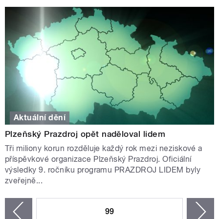
Aktuální dění
Plzeňský Prazdroj opět naděloval lidem
Tři miliony korun rozděluje každý rok mezi neziskové a
příspěvkové organizace Plzeňský Prazdroj. Oficiální
výsledky 9. ročníku programu PRAZDROJ LIDEM byly
zveřejně...
STRÁNKY
99
n
zí