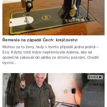
Řemesla na západě Čech: krejčovství
Mohou za to ženy, tedy v tomto případě jedna jediná –
Eva. Kdyby totiž kdysi nepřemluvila Adama, aby se
společně zakousli do jablka ze stromu poznání, chodili
bycho...
8 minut