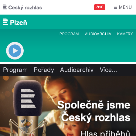
Přejít k hlavnímu obsahu
MENU
ŽIVĚ
PROGRAM
AUDIOARCHIV
KAMERY
Program
Pořady
Audioarchiv
Více
…