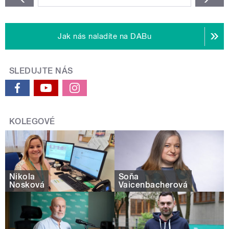
Jak nás naladíte na DABu
SLEDUJTE NÁS
KOLEGOVÉ
Nikola
Soňa
Nosková
Vaicenbacherová