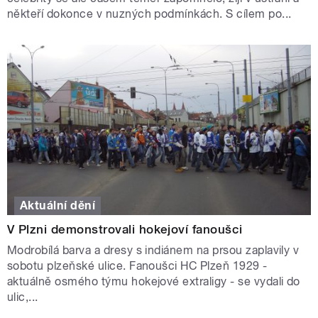
někteří dokonce v nuzných podmínkách. S cílem po...
Aktuální dění
V Plzni demonstrovali hokejoví fanoušci
Modrobílá barva a dresy s indiánem na prsou zaplavily v
sobotu plzeňské ulice. Fanoušci HC Plzeň 1929 -
aktuálně osmého týmu hokejové extraligy - se vydali do
ulic,...