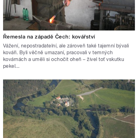
Řemesla na západě Čech: kovářství
Vážení, nepostradatelní, ale zároveň také tajemní bývali
kováři. Byli věčně umazaní, pracovali v temných
kovárnách a uměli si ochočit oheň – živel toť vskutku
pekel...