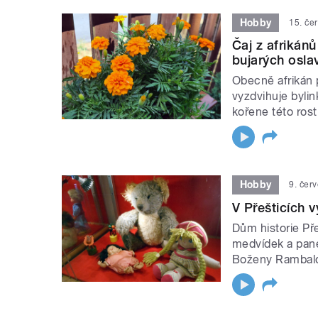
Hobby
15. če
Čaj z afrikán
bujarých osla
Obecně afrikán p
vyzdvihuje byli
kořene této rost
Hobby
9. čer
V Přešticích 
Dům historie Pře
medvídek a pane
Boženy Rambalo