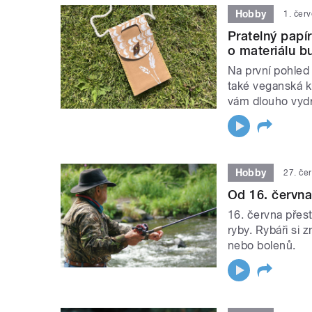
Hobby
1. čer
Pratelný papír
o materiálu b
Na první pohled 
také veganská k
vám dlouho vydr
Hobby
27. če
Od 16. června
16. června přes
ryby. Rybáři si 
nebo bolenů.