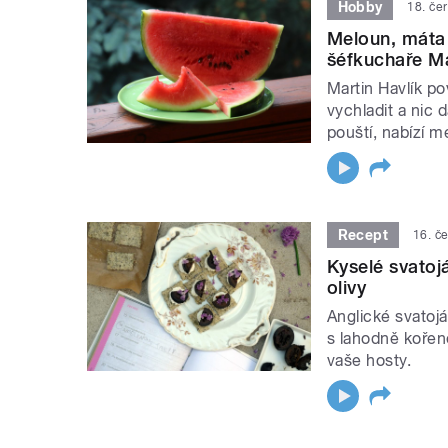
Hobby
18. če
Meloun, máta 
šéfkuchaře Ma
Martin Havlík po
vychladit a nic 
pouští, nabízí m
Recept
16. č
Kyselé svatoj
olivy
Anglické svatoj
s lahodně kořen
vaše hosty.