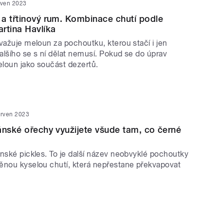
rven 2023
a třtinový rum. Kombinace chutí podle
rtina Havlíka
važuje meloun za pochoutku, kterou stačí i jen
dalšího se s ní dělat nemusí. Pokud se do úprav
eloun jako součást dezertů.
erven 2023
ánské ořechy využijete všude tam, co černé
ánské pickles. To je další název neobvyklé pochoutky
ěnou kyselou chutí, která nepřestane překvapovat