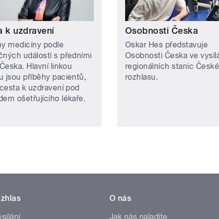
a k uzdravení
Osobnosti Česka
hy medicíny podle
Oskar Hes představuje
čných událostí s předními
Osobnosti Česka ve vysíl
 Česka. Hlavní linkou
regionálních stanic Česk
u jsou příběhy pacientů,
rozhlasu.
 cesta k uzdravení pod
dem ošetřujícího lékaře.
zhlas
O nás
ysílání
Jak nás naladíte