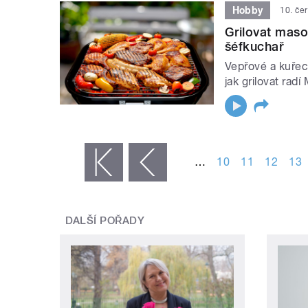
Hobby
10. če
Grilovat maso
šéfkuchař
Vepřové a kuřecí
jak grilovat rad
STRÁNKY
…
10
11
12
13
« první
‹ předchozí
DALŠÍ POŘADY