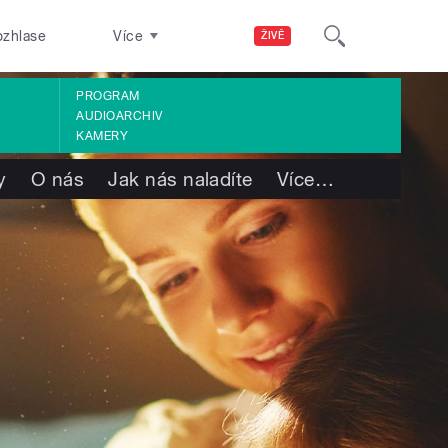
ozhlase
Více
ŽIVĚ
PROGRAM
AUDIOARCHIV
KAMERY
y
O nás
Jak nás naladíte
Více
…