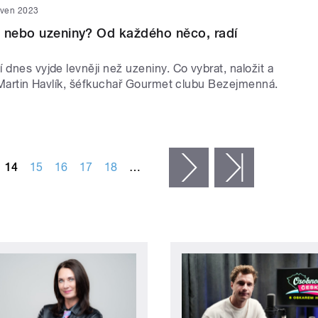
rven 2023
 nebo uzeniny? Od každého něco, radí
 dnes vyjde levněji než uzeniny. Co vybrat, naložit a
í Martin Havlík, šéfkuchař Gourmet clubu Bezejmenná.
14
15
16
17
18
…
následující ›
poslední »