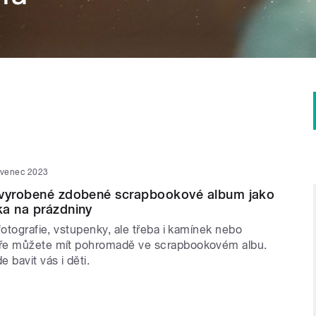
rvenec 2023
 vyrobené zdobené scrapbookové album jako
ka na prázdniny
fotografie, vstupenky, ale třeba i kamínek nebo
ře můžete mít pohromadě ve scrapbookovém albu.
 bavit vás i děti.