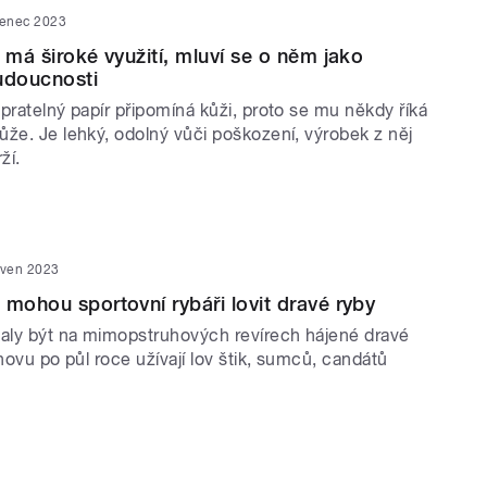
venec 2023
 má široké využití, mluví se o něm jako
udoucnosti
pratelný papír připomíná kůži, proto se mu někdy říká
ůže. Je lehký, odolný vůči poškození, výrobek z něj
ží.
rven 2023
 mohou sportovní rybáři lovit dravé ryby
taly být na mimopstruhových revírech hájené dravé
znovu po půl roce užívají lov štik, sumců, candátů