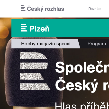
Přejít k hlavnímu obsahu
iRozhlas
Hobby magazín speciál
Program