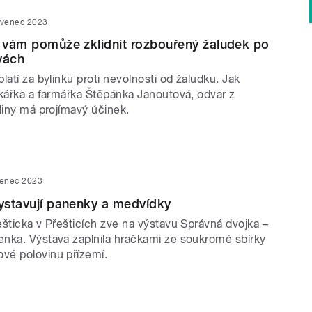
rvenec 2023
ů vám pomůže zklidnit rozbouřený žaludek po
vách
latí za bylinku proti nevolnosti od žaludku. Jak
nkářka a farmářka Štěpánka Janoutová, odvar z
liny má projímavý účinek.
venec 2023
vystavují panenky a medvídky
šticka v Přešticích zve na výstavu Správná dvojka –
nka. Výstava zaplnila hračkami ze soukromé sbírky
vé polovinu přízemí.