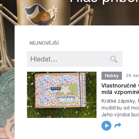
NEJNOVĚJŠÍ
Hobby
29. če
Vlastnoručně
milá vzpomín
Krátké zápisky, 
mušličku od mo
Jeho výroba bude