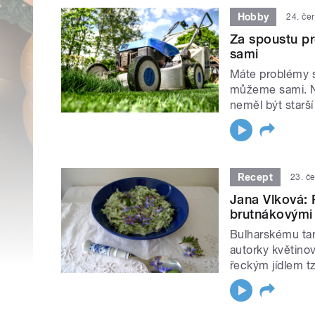
Hobby
24. če
Za spoustu p
sami
Máte problémy s
můžeme sami. Na
neměl být starš
Recept
23. č
Jana Vlková: P
brutnákovými
Bulharskému tar
autorky květino
řeckým jídlem tz