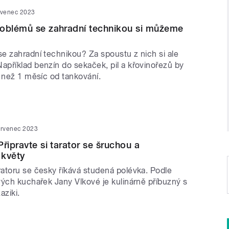
rvenec 2023
roblémů se zahradní technikou si můžeme
e zahradní technikou? Za spoustu z nich si ale
příklad benzín do sekaček, pil a křovinořezů by
í než 1 měsíc od tankování.
ervenec 2023
řipravte si tarator se šruchou a
 květy
atoru se česky říkává studená polévka. Podle
vých kuchařek Jany Vlkové je kulinárně příbuzný s
aziki.