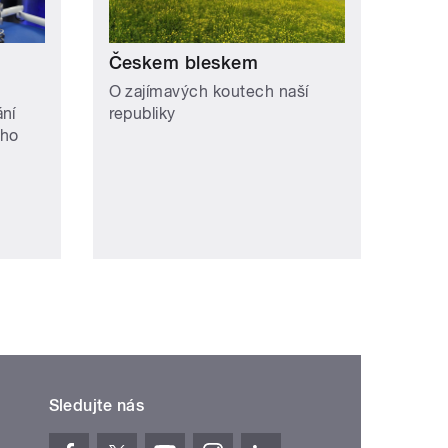
Českem bleskem
O zajímavých koutech naší
ání
republiky
ého
Sledujte nás