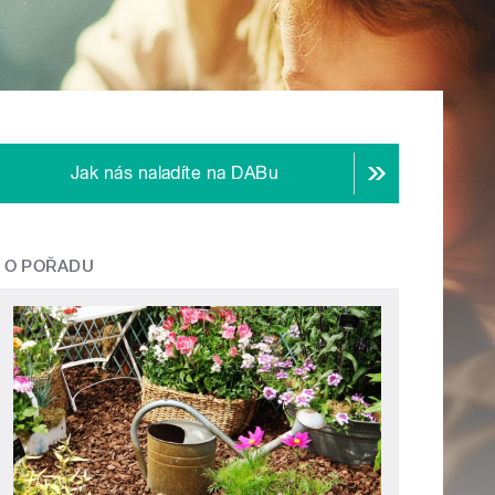
Jak nás naladíte na DABu
O POŘADU