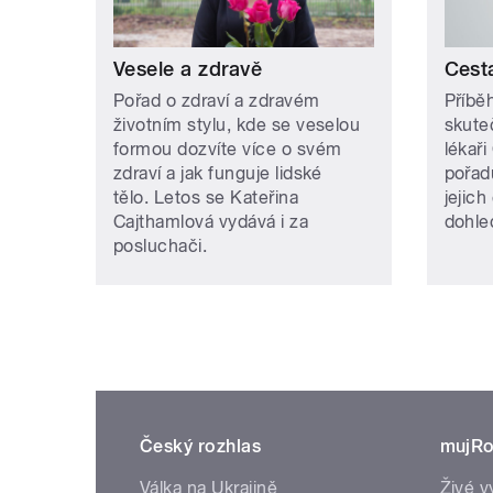
Vesele a zdravě
Cest
Pořad o zdraví a zdravém
Příbě
životním stylu, kde se veselou
skute
formou dozvíte více o svém
lékaři
zdraví a jak funguje lidské
pořad
tělo. Letos se Kateřina
jejich
Cajthamlová vydává i za
dohle
posluchači.
Český rozhlas
mujRo
Válka na Ukrajině
Živé v