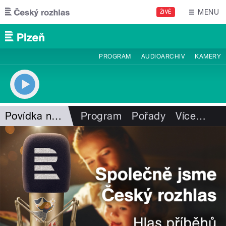
Přejít k hlavnímu obsahu
MENU
ŽIVĚ
PROGRAM
AUDIOARCHIV
KAMERY
Povídka na sobotu
Program
Pořady
Více
…