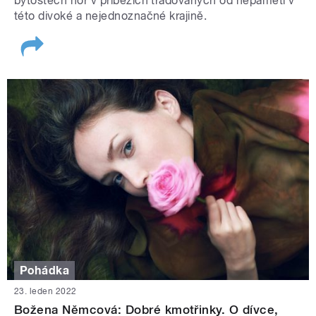
bytostech hor v příbězích tradovaných od nepaměti v
této divoké a nejednoznačné krajině.
Pohádka
23. leden 2022
Božena Němcová: Dobré kmotřinky. O dívce,