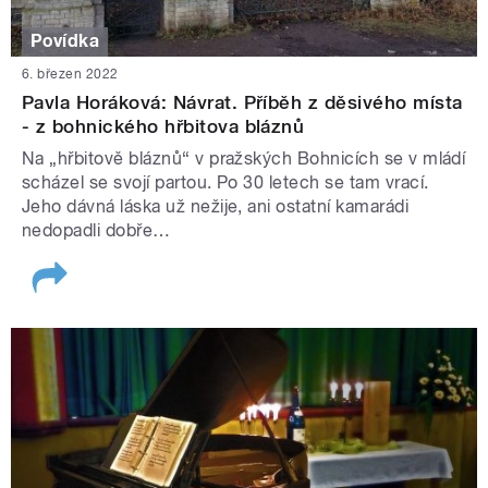
Povídka
6. březen 2022
Pavla Horáková: Návrat. Příběh z děsivého místa
- z bohnického hřbitova bláznů
Na „hřbitově bláznů“ v pražských Bohnicích se v mládí
scházel se svojí partou. Po 30 letech se tam vrací.
Jeho dávná láska už nežije, ani ostatní kamarádi
nedopadli dobře…