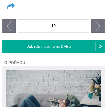
STRÁNKY
19
n
zí
Jak nás naladíte na DABu
O POŘADU