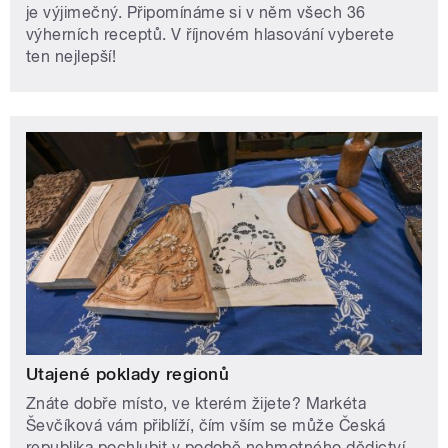
je výjimečný. Připomínáme si v něm všech 36
výherních receptů. V říjnovém hlasování vyberete
ten nejlepší!
Utajené poklady regionů
Znáte dobře místo, ve kterém žijete? Markéta
Ševčíková vám přiblíží, čím vším se může Česká
republika pochlubit v podobě nehmotného dědictví