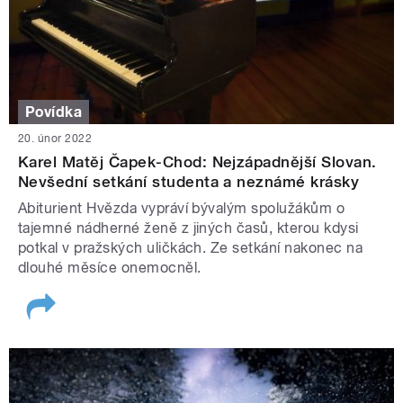
Povídka
20. únor 2022
Karel Matěj Čapek-Chod: Nejzápadnější Slovan.
Nevšední setkání studenta a neznámé krásky
Abiturient Hvězda vypráví bývalým spolužákům o
tajemné nádherné ženě z jiných časů, kterou kdysi
potkal v pražských uličkách. Ze setkání nakonec na
dlouhé měsíce onemocněl.