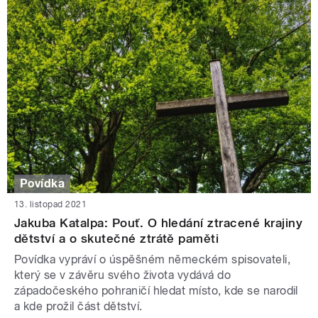
Povídka
13. listopad 2021
Jakuba Katalpa: Pouť. O hledání ztracené krajiny
dětství a o skutečné ztrátě paměti
Povídka vypráví o úspěšném německém spisovateli,
který se v závěru svého života vydává do
západočeského pohraničí hledat místo, kde se narodil
a kde prožil část dětství.