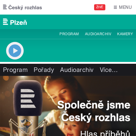
Přejít k hlavnímu obsahu
MENU
ŽIVĚ
PROGRAM
AUDIOARCHIV
KAMERY
Program
Pořady
Audioarchiv
Více
…