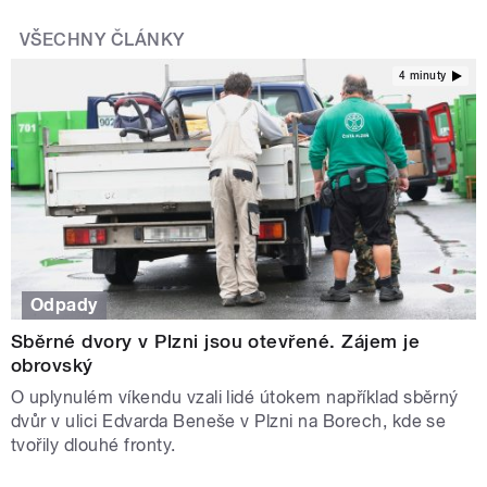
VŠECHNY ČLÁNKY
4 minuty
Odpady
Sběrné dvory v Plzni jsou otevřené. Zájem je
obrovský
O uplynulém víkendu vzali lidé útokem například sběrný
dvůr v ulici Edvarda Beneše v Plzni na Borech, kde se
tvořily dlouhé fronty.