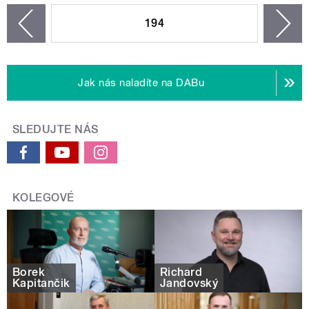
194
n
zí
Jak nás naladíte na DABu
SLEDUJTE NÁS
KOLEGOVÉ
Borek
Richard
Kapitančik
Jandovský