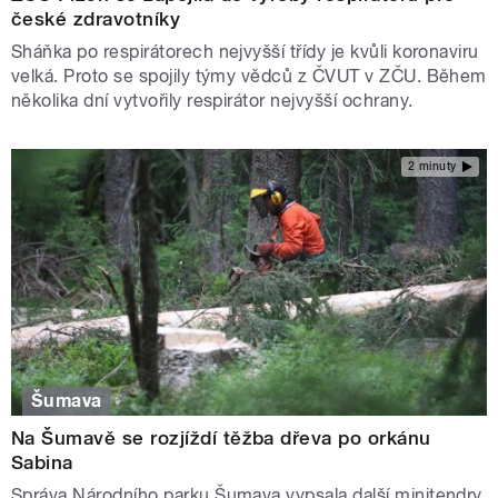
české zdravotníky
Sháňka po respirátorech nejvyšší třídy je kvůli koronaviru
velká. Proto se spojily týmy vědců z ČVUT v ZČU. Během
několika dní vytvořily respirátor nejvyšší ochrany.
2 minuty
Šumava
Na Šumavě se rozjíždí těžba dřeva po orkánu
Sabina
Správa Národního parku Šumava vypsala další minitendry