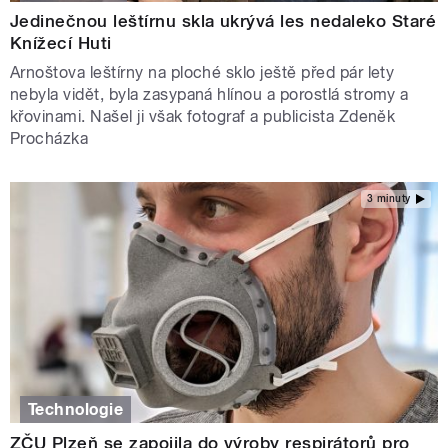
Jedinečnou leštírnu skla ukrývá les nedaleko Staré
Knížecí Huti
Arnoštova leštírny na ploché sklo ještě před pár lety
nebyla vidět, byla zasypaná hlínou a porostlá stromy a
křovinami. Našel ji však fotograf a publicista Zdeněk
Procházka
3 minuty
Technologie
ZČU Plzeň se zapojila do výroby respirátorů pro