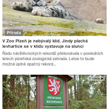
Příroda
V Zoo Plzeň je nebývalý klid. Jindy plachá
levhartice se v klidu vystavuje na slunci
Řadu návštěvnických rekordů překonávala v posledních
letech plzeňská zoologická zahrada. Letos to bude
možná úplně opačný rekord...
4 minuty