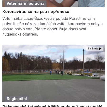
Veterinární poradna
Koronavirus se na psa nepřenese
Veterinářka Lucie Špačková v pořadu Poradíme vám
potvrdila, že nákaza domácích zvířat koronavirem nebyla
dosud potvrzena. Přesto doporučuje dodržovat
hygienická opatření.
2 minuty
Regionální
Rokycanské fotbalové hřiště bude mít nový umělý