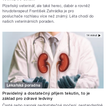
Plzeňský veterinář, ale také herec, dabér a rovněž
hirudoterapeut František Zahrádka je pro
posluchače rozhlasu více než známý. Léta chodí do
našich veterinárních poraden.
14 minut
Lékařská poradna
Pravidelný a dostatečný příjem tekutin, to je
základ pro zdravé ledviny
Časté nebo naopak nedostatečné močení, nestandardně