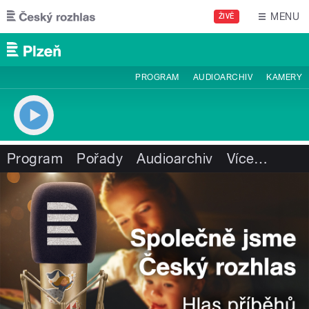
Přejít k hlavnímu obsahu
MENU
ŽIVĚ
PROGRAM
AUDIOARCHIV
KAMERY
Program
Pořady
Audioarchiv
Více
…