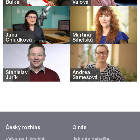
Bulka
Valová
Jana
Martina
Chládková
Sihelská
Stanislav
Andrea
Jurík
Samešová
Český rozhlas
O nás
Válka na Ukrajině
Jak nás naladíte