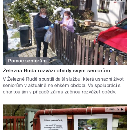
Pomoc seniorům
Železná Ruda rozváží obědy svým seniorům
V Železné Rudě spustili další službu, která usnadní život
seniorům v aktuálně nelehkém období. Ve spolupráci s
charitou jim v případě zájmu začnou rozvážet obědy.
3 minuty