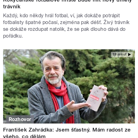
trávník
Každý, kdo někdy hrál fotbal, ví, jak dokáže potrápit
fotbalisty špatné počasí, zejména pak déšť. Živý trávník
se dokáže rozdupat natolik, že se pak dlouho dává do
pořádku.
19 minut
Rozhovor
František Zahrádka: Jsem šťastný. Mám radost ze
všeho, co dělám